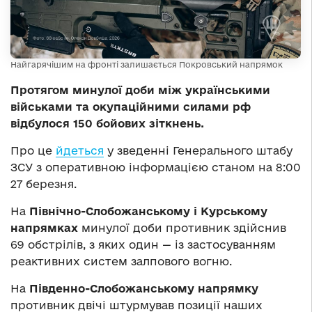
Найгарячішим на фронті залишається Покровський напрямок
Протягом минулої доби між українськими
військами та окупаційними силами рф
відбулося 150 бойових зіткнень.
Про це
йдеться
у зведенні Генерального штабу
ЗСУ з оперативною інформацією станом на 8:00
27 березня.
На
Північно-Слобожанському і Курському
напрямках
минулої доби противник здійснив
69 обстрілів, з яких один — із застосуванням
реактивних систем залпового вогню.
На
Південно-Слобожанському напрямку
противник двічі штурмував позиції наших