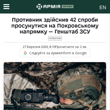
EN
Противник здійснив 42 спроби
просунутися на Покровському
напрямку — Генштаб ЗСУ
НОВИНИ
27 Березня 2026, 8:10
Прочитаєте за:
2
хв.
Слідкуйте за АрміяInform в Google