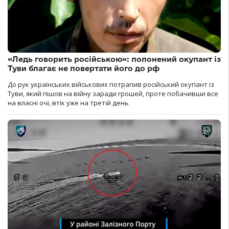
«Ледь говорить російською»: полонений окупант із
Туви благає не повертати його до рф
До рук українських військових потрапив російський окупант із
Туви, який пішов на війну заради грошей, проте побачивши все
на власні очі, втік уже на третій день