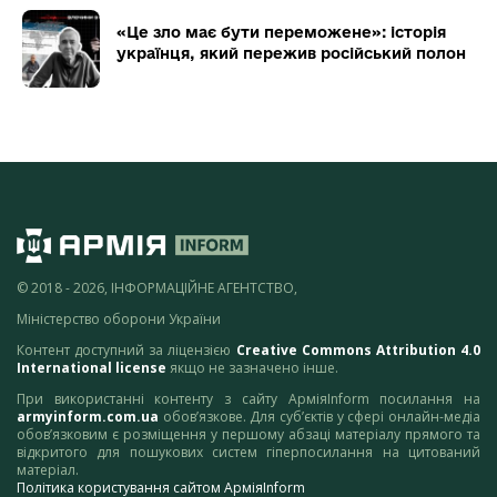
«Це зло має бути переможене»: історія
українця, який пережив російський полон
© 2018 - 2026, ІНФОРМАЦІЙНЕ АГЕНТСТВО,
Міністерство оборони України
Контент доступний за ліцензією
Creative Commons Attribution 4.0
International license
якщо не зазначено інше.
При використанні контенту з сайту АрміяInform посилання на
armyinform.com.ua
обов’язкове. Для суб’єктів у сфері онлайн-медіа
обов’язковим є розміщення у першому абзаці матеріалу прямого та
відкритого для пошукових систем гіперпосилання на цитований
матеріал.
Політика користування сайтом АрміяInform