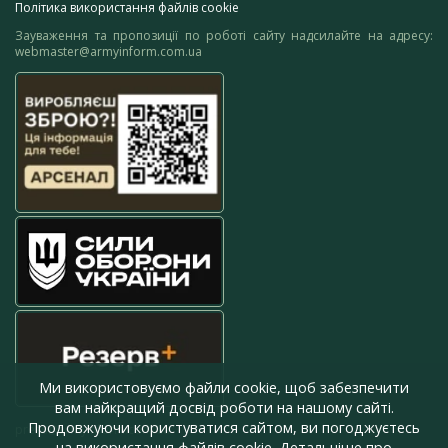
Політика використання файлів cookie
Зауваження та пропозиції по роботі сайту надсилайте на адресу:
webmaster@armyinform.com.ua
Ми використовуємо файли cookie, щоб забезпечити
вам найкращий досвід роботи на нашому сайті.
Продовжуючи користуватися сайтом, ви погоджуєтесь
press@armyinform.com.ua
на використання файлів cookie. Детальніше про