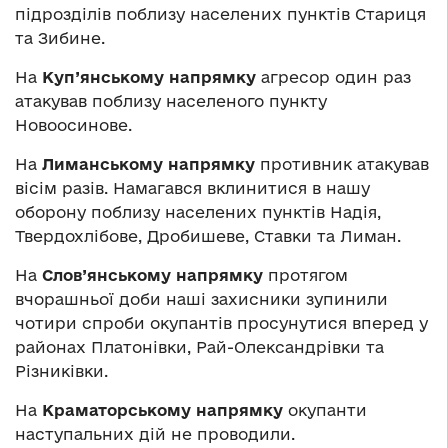
підрозділів поблизу населених пунктів Стариця
та Зибине.
На
Куп’янському напрямку
агресор один раз
атакував поблизу населеного пункту
Новоосинове.
На
Лиманському напрямку
противник атакував
вісім разів. Намагався вклинитися в нашу
оборону поблизу населених пунктів Надія,
Твердохлібове, Дробишеве, Ставки та Лиман.
На
Слов’янському напрямку
протягом
вчорашньої доби наші захисники зупинили
чотири спроби окупантів просунутися вперед у
районах Платонівки, Рай-Олександрівки та
Різниківки.
На
Краматорському напрямку
окупанти
наступальних дій не проводили.