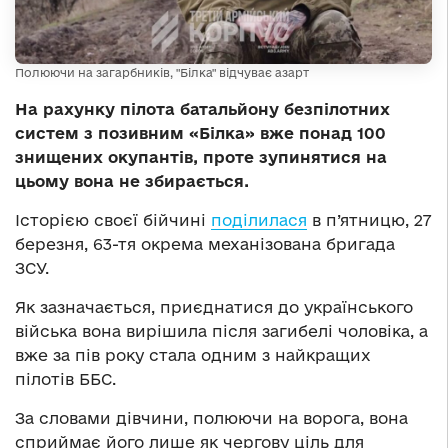
Полюючи на загарбників, "Білка" відчуває азарт
На рахунку пілота батальйону безпілотних
систем з позивним «Білка» вже понад 100
знищених окупантів, проте зупинятися на
цьому вона не збирається.
Історією своєї бійчині
поділилася
в п’ятницю, 27
березня, 63-тя окрема механізована бригада
ЗСУ.
Як зазначається, приєднатися до українського
війська вона вирішила після загибелі чоловіка, а
вже за пів року стала одним з найкращих
пілотів ББС.
За словами дівчини, полюючи на ворога, вона
сприймає його лише як чергову ціль для