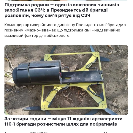
Підтримка родини — один із ключових чинників
запобігання СЗЧ: в Президентській бригаді
розповіли, чому сім’я рятує від СЗЧ
Командир артилерійського дивізіону Президентської бригади з
позивним «Махно» вважає, що підтримка сім'ї - надзвичайно
важливий фактор для військового.
За чотири години — мінус 11 ждунів: артилеристи
110-ї бригади розчистили шлях для побратимів