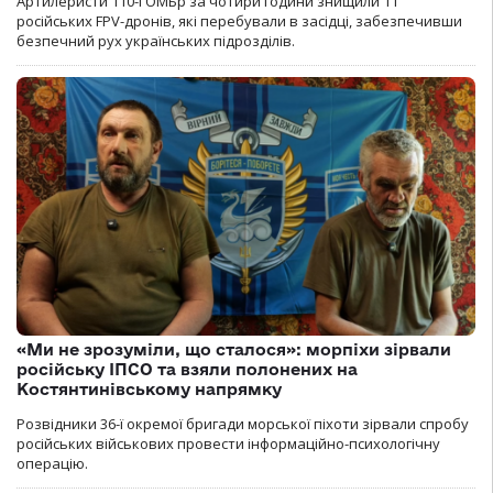
Артилеристи 110-ї ОМБр за чотири години знищили 11
російських FPV-дронів, які перебували в засідці, забезпечивши
безпечний рух українських підрозділів.
«Ми не зрозуміли, що сталося»: морпіхи зірвали
російську ІПСО та взяли полонених на
Костянтинівському напрямку
Розвідники 36-ї окремої бригади морської піхоти зірвали спробу
російських військових провести інформаційно-психологічну
операцію.