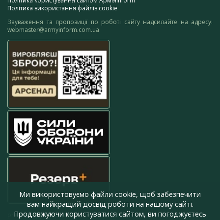
Політика користування сайтом АрміяInform
Політика використання файлів cookie
Зауваження та пропозиції по роботі сайту надсилайте на адресу:
webmaster@armyinform.com.ua
Ми використовуємо файли cookie, щоб забезпечити
вам найкращий досвід роботи на нашому сайті.
Продовжуючи користуватися сайтом, ви погоджуєтесь
press@armyinform.com.ua