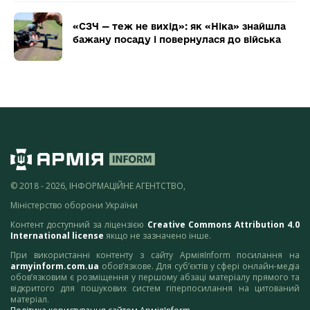
«СЗЧ — теж не вихід»: як «Ніка» знайшла
бажану посаду і повернулася до війська
© 2018 - 2026, ІНФОРМАЦІЙНЕ АГЕНТСТВО,
Міністерство оборони України
Контент доступний за ліцензією
Creative Commons Attribution 4.0
International license
якщо не зазначено інше.
При використанні контенту з сайту АрміяInform посилання на
armyinform.com.ua
обов’язкове. Для суб’єктів у сфері онлайн-медіа
обов’язковим є розміщення у першому абзаці матеріалу прямого та
відкритого для пошукових систем гіперпосилання на цитований
матеріал.