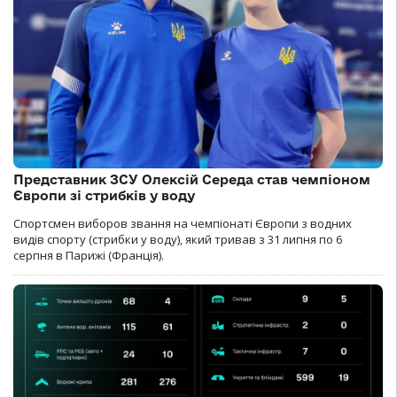
Представник ЗСУ Олексій Середа став чемпіоном
Європи зі стрибків у воду
Спортсмен виборов звання на чемпіонаті Європи з водних
видів спорту (стрибки у воду), який тривав з 31 липня по 6
серпня в Парижі (Франція).