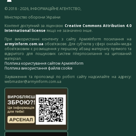
© 2018 - 2026, ІНФОРМАЦІЙНЕ АГЕНТСТВО,
Міністерство оборони України
Контент доступний за ліцензією
Creative Commons Attribution 4.0
International license
якщо не зазначено інше.
При використанні контенту з сайту АрміяInform посилання на
armyinform.com.ua
обов’язкове. Для суб’єктів у сфері онлайн-медіа
обов’язковим є розміщення у першому абзаці матеріалу прямого та
відкритого для пошукових систем гіперпосилання на цитований
матеріал.
Політика користування сайтом АрміяInform
Політика використання файлів cookie
Зауваження та пропозиції по роботі сайту надсилайте на адресу:
webmaster@armyinform.com.ua