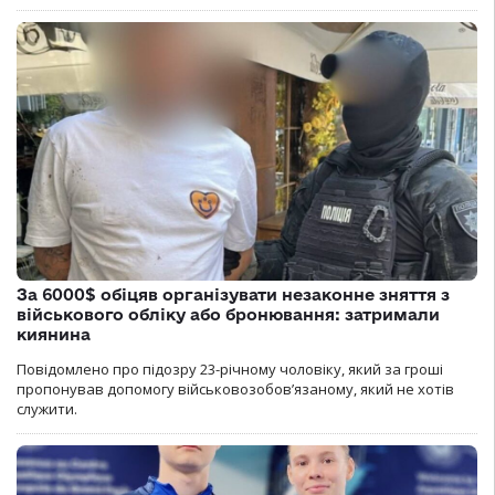
За 6000$ обіцяв організувати незаконне зняття з
військового обліку або бронювання: затримали
киянина
Повідомлено про підозру 23-річному чоловіку, який за гроші
пропонував допомогу військовозобов’язаному, який не хотів
служити.