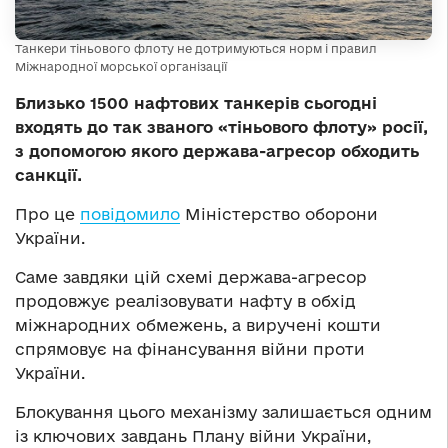
Танкери тіньового флоту не дотримуються норм і правил
Міжнародної морської організації
Близько 1500 нафтових танкерів сьогодні
входять до так званого «тіньового флоту» росії,
з допомогою якого держава-агресор обходить
санкції.
Про це
повідомило
Міністерство оборони
України.
Саме завдяки цій схемі держава-агресор
продовжує реалізовувати нафту в обхід
міжнародних обмежень, а виручені кошти
спрямовує на фінансування війни проти
України.
Блокування цього механізму залишається одним
із ключових завдань Плану війни України,