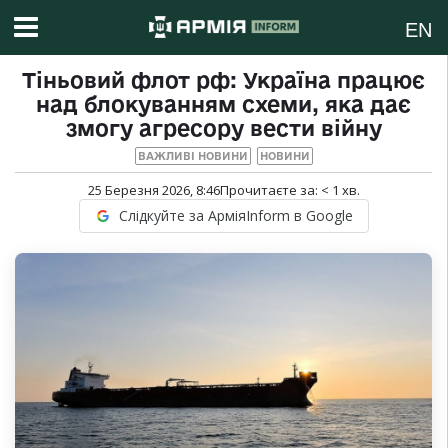
EN
Тіньовий флот рф: Україна працює
над блокуванням схеми, яка дає
змогу агресору вести війну
ВАЖЛИВІ НОВИНИ
НОВИНИ
25 Березня 2026, 8:46
Прочитаєте за:
< 1
хв.
Слідкуйте за АрміяInform в Google