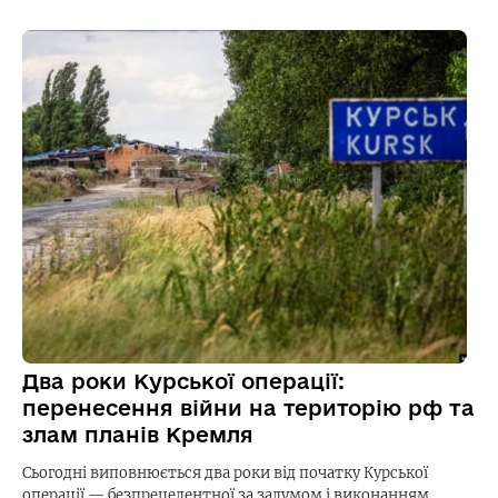
Два роки Курської операції:
перенесення війни на територію рф та
злам планів Кремля
Сьогодні виповнюється два роки від початку Курської
операції — безпрецедентної за задумом і виконанням