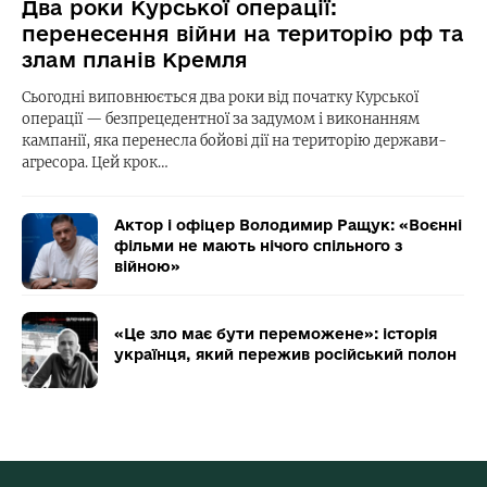
Два роки Курської операції:
перенесення війни на територію рф та
злам планів Кремля
Сьогодні виповнюється два роки від початку Курської
операції — безпрецедентної за задумом і виконанням
кампанії, яка перенесла бойові дії на територію держави-
агресора. Цей крок…
Актор і офіцер Володимир Ращук: «Воєнні
фільми не мають нічого спільного з
війною»
«Це зло має бути переможене»: історія
українця, який пережив російський полон