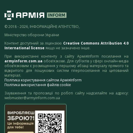
© 2018 - 2026, ІНФОРМАЦІЙНЕ АГЕНТСТВО,
Міністерство оборони України
Контент доступний за ліцензією
Creative Commons Attribution 4.0
International license
якщо не зазначено інше.
При використанні контенту з сайту АрміяInform посилання на
armyinform.com.ua
обов’язкове. Для суб’єктів у сфері онлайн-медіа
обов’язковим є розміщення у першому абзаці матеріалу прямого та
відкритого для пошукових систем гіперпосилання на цитований
матеріал.
Політика користування сайтом АрміяInform
Політика використання файлів cookie
Зауваження та пропозиції по роботі сайту надсилайте на адресу:
webmaster@armyinform.com.ua