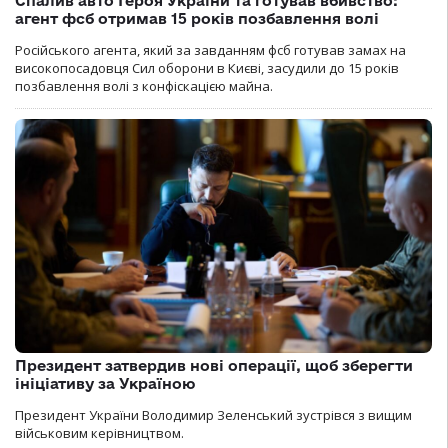
Спалив авто Героя України та готував вбивство:
агент фсб отримав 15 років позбавлення волі
Російського агента, який за завданням фсб готував замах на
високопосадовця Сил оборони в Києві, засудили до 15 років
позбавлення волі з конфіскацією майна.
Президент затвердив нові операції, щоб зберегти
ініціативу за Україною
Президент України Володимир Зеленський зустрівся з вищим
військовим керівництвом.