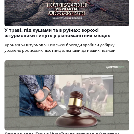
У траві, під кущами та в руїнах: ворожі
штурмовики гинуть у різноманітних місцях
Дронарі 5-ї штурмової Київської бригади зробили добірку
уражень російських піхотинців, які ішли до наших позицій.