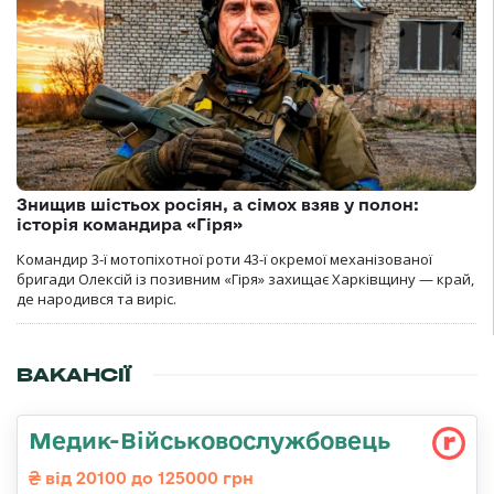
Знищив шістьох росіян, а сімох взяв у полон:
історія командира «Гіря»
Командир 3-ї мотопіхотної роти 43-ї окремої механізованої
бригади Олексій із позивним «Гіря» захищає Харківщину — край,
де народився та виріс.
ВАКАНСІЇ
Медик-Військовослужбовець
від 20100 до 125000 грн