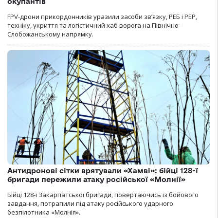
окупантів
FPV-дрони прикордонників уразили засоби зв’язку, РЕБ і РЕР,
техніку, укриття та логістичний хаб ворога на Північно-
Слобожанському напрямку.
Антидронові сітки врятували «Хамві»: бійці 128-ї
бригади пережили атаку російської «Молнії»
Бійці 128-ї Закарпатської бригади, повертаючись із бойового
завдання, потрапили під атаку російського ударного
безпілотника «Молнія».