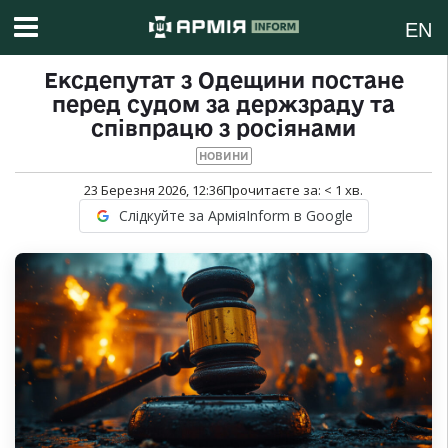
EN
Ексдепутат з Одещини постане
перед судом за держзраду та
співпрацю з росіянами
НОВИНИ
23 Березня 2026, 12:36
Прочитаєте за:
< 1
хв.
Слідкуйте за АрміяInform в Google