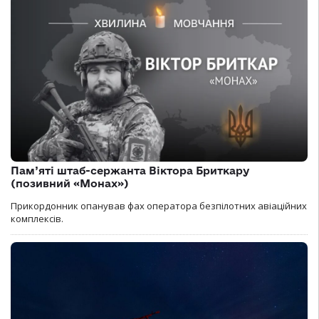
Пам’яті штаб-сержанта Віктора Бриткару
(позивний «Монах»)
Прикордонник опанував фах оператора безпілотних авіаційних
комплексів.