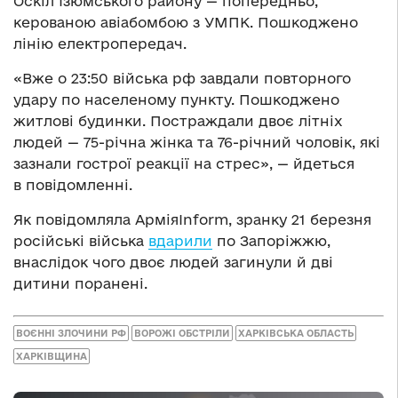
Оскіл Ізюмського району — попередньо,
керованою авіабомбою з УМПК. Пошкоджено
лінію електропередач.
«Вже о 23:50 війська рф завдали повторного
удару по населеному пункту. Пошкоджено
житлові будинки. Постраждали двоє літніх
людей — 75-річна жінка та 76-річний чоловік, які
зазнали гострої реакції на стрес», — йдеться
в повідомленні.
Як повідомляла АрміяInform, зранку 21 березня
російські війська
вдарили
по Запоріжжю,
внаслідок чого двоє людей загинули й дві
дитини поранені.
ВОЄННІ ЗЛОЧИНИ РФ
ВОРОЖІ ОБСТРІЛИ
ХАРКІВСЬКА ОБЛАСТЬ
ХАРКІВЩИНА