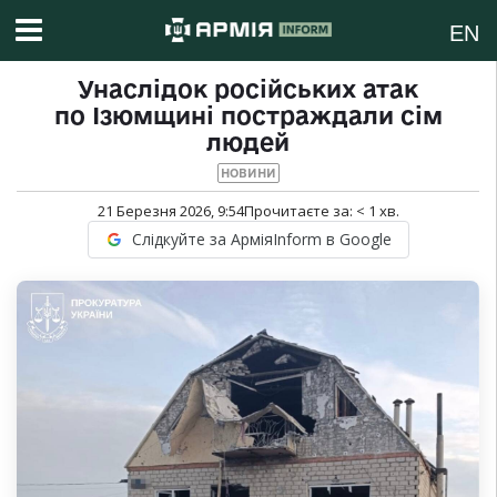
EN
Унаслідок російських атак
по Ізюмщині постраждали сім
людей
НОВИНИ
21 Березня 2026, 9:54
Прочитаєте за:
< 1
хв.
Слідкуйте за АрміяInform в Google