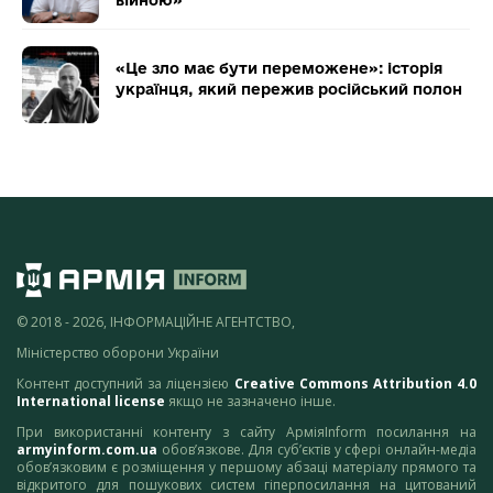
«Це зло має бути переможене»: історія
українця, який пережив російський полон
© 2018 - 2026, ІНФОРМАЦІЙНЕ АГЕНТСТВО,
Міністерство оборони України
Контент доступний за ліцензією
Creative Commons Attribution 4.0
International license
якщо не зазначено інше.
При використанні контенту з сайту АрміяInform посилання на
armyinform.com.ua
обов’язкове. Для суб’єктів у сфері онлайн-медіа
обов’язковим є розміщення у першому абзаці матеріалу прямого та
відкритого для пошукових систем гіперпосилання на цитований