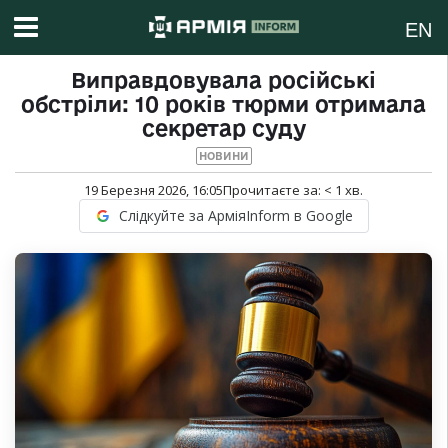
EN
Виправдовувала російські
обстріли: 10 років тюрми отримала
секретар суду
НОВИНИ
19 Березня 2026, 16:05
Прочитаєте за:
< 1
хв.
Слідкуйте за АрміяInform в Google