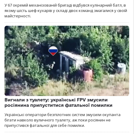
У 67 окремій механізованій бригаді відбувся кулінарний батл, в
якому шість шеф-кухарів у складі двох команд змагалися у своїй
майстерності.
Вигнали з туалету: українські FPV змусили
росіянина припуститися фатальної помилки
Українські оператори безпілотних систем змусили окупанта
бігати навколо вуличного туалету, аж поки росіянин не
припустився фатальної для себе помилки.