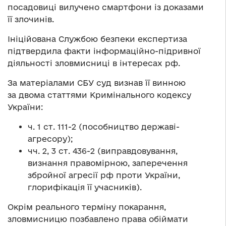
посадовиці вилучено смартфони із доказами
її злочинів.
Ініційована Службою безпеки експертиза
підтвердила факти інформаційно-підривної
діяльності зловмисниці в інтересах рф.
За матеріалами СБУ суд визнав її винною
за двома статтями Кримінального кодексу
України:
ч. 1 ст. 111-2 (пособництво державі-
агресору);
чч. 2, 3 ст. 436-2 (виправдовування,
визнання правомірною, заперечення
збройної агресії рф проти України,
глорифікація її учасників).
Окрім реального терміну покарання,
зловмисницю позбавлено права обіймати