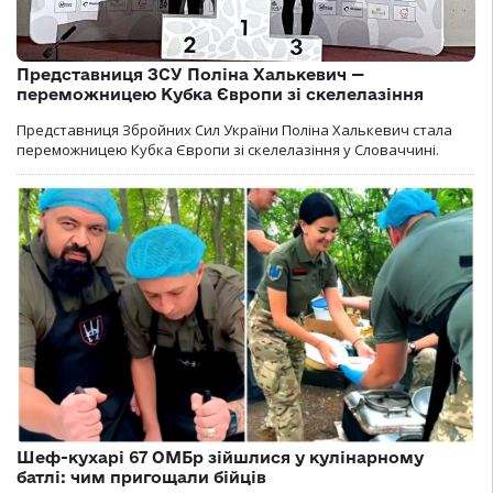
Представниця ЗСУ Поліна Халькевич —
переможницею Кубка Європи зі скелелазіння
Представниця Збройних Сил України Поліна Халькевич стала
переможницею Кубка Європи зі скелелазіння у Словаччині.
Шеф-кухарі 67 ОМБр зійшлися у кулінарному
батлі: чим пригощали бійців