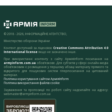
© 2018 - 2026, ІНФОРМАЦІЙНЕ АГЕНТСТВО,
Міністерство оборони України
Контент доступний за ліцензією
Creative Commons Attribution 4.0
International license
якщо не зазначено інше.
При використанні контенту з сайту АрміяInform посилання на
armyinform.com.ua
обов’язкове. Для суб’єктів у сфері онлайн-медіа
обов’язковим є розміщення у першому абзаці матеріалу прямого та
відкритого для пошукових систем гіперпосилання на цитований
матеріал.
Політика користування сайтом АрміяInform
Політика використання файлів cookie
Зауваження та пропозиції по роботі сайту надсилайте на адресу:
webmaster@armyinform.com.ua