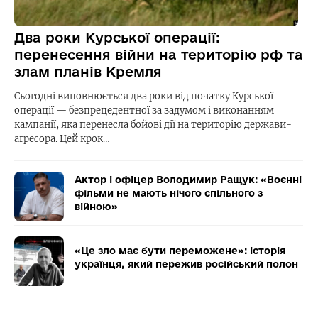
Два роки Курської операції:
перенесення війни на територію рф та
злам планів Кремля
Сьогодні виповнюється два роки від початку Курської
операції — безпрецедентної за задумом і виконанням
кампанії, яка перенесла бойові дії на територію держави-
агресора. Цей крок…
Актор і офіцер Володимир Ращук: «Воєнні
фільми не мають нічого спільного з
війною»
«Це зло має бути переможене»: історія
українця, який пережив російський полон