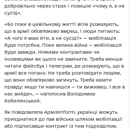
добровільно через страх і позицію «чому я, а не
сусід».
«Бо поки в цивільному житті всім розказують,
що в армії обов’язково вмреш, і люди питають:
«А чого я маю йти, а не сусід?» — мобілізація
буде потрібна. Поки велика війна — мобілізація
буде завжди. Ніякими контрактами чи
іноземцями ви цього не заміните. Треба менше
читати фейсбук і телеграм, де розказують, що в
армії все погано. Не треба розповідати людям,
що вони обов’язково загинуть. Треба казати
правду: якщо ти навчишся — ти виживеш. І все в
нас вийде», — наголосив Володимир
Кобилянський.
Як повідомляла АрміяInform, українці можуть
приєднатися до лав війська шляхом мобілізації
або підписавши контракт із тим підрозділом,