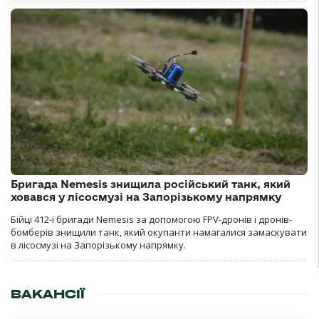
Бригада Nemesis знищила російський танк, який
ховався у лісосмузі на Запорізькому напрямку
Бійці 412-ї бригади Nemesis за допомогою FPV-дронів і дронів-
бомберів знищили танк, який окупанти намагалися замаскувати
в лісосмузі на Запорізькому напрямку.
ВАКАНСІЇ