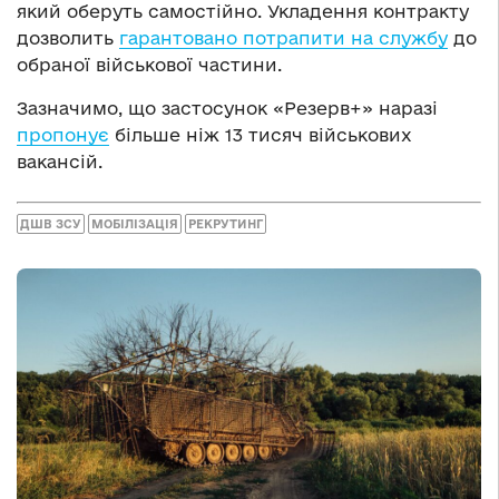
який оберуть самостійно. Укладення контракту
дозволить
гарантовано потрапити на службу
до
обраної військової частини.
Зазначимо, що застосунок «Резерв+» наразі
пропонує
більше ніж 13 тисяч військових
вакансій.
ДШВ ЗСУ
МОБІЛІЗАЦІЯ
РЕКРУТИНГ