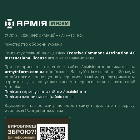
© 2018 - 2026, ІНФОРМАЦІЙНЕ АГЕНТСТВО,
Міністерство оборони України
Контент доступний за ліцензією
Creative Commons Attribution 4.0
International license
якщо не зазначено інше.
При використанні контенту з сайту АрміяInform посилання на
armyinform.com.ua
обов’язкове. Для суб’єктів у сфері онлайн-медіа
обов’язковим є розміщення у першому абзаці матеріалу прямого та
відкритого для пошукових систем гіперпосилання на цитований
матеріал.
Політика користування сайтом АрміяInform
Політика використання файлів cookie
Зауваження та пропозиції по роботі сайту надсилайте на адресу:
webmaster@armyinform.com.ua