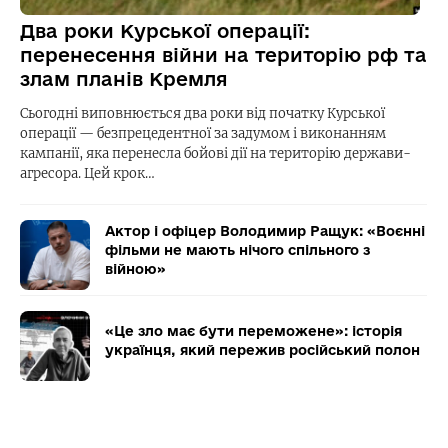
Два роки Курської операції:
перенесення війни на територію рф та
злам планів Кремля
Сьогодні виповнюється два роки від початку Курської
операції — безпрецедентної за задумом і виконанням
кампанії, яка перенесла бойові дії на територію держави-
агресора. Цей крок…
Актор і офіцер Володимир Ращук: «Воєнні
фільми не мають нічого спільного з
війною»
«Це зло має бути переможене»: історія
українця, який пережив російський полон