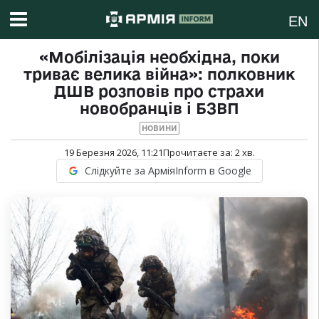
EN
«Мобілізація необхідна, поки
триває велика війна»: полковник
ДШВ розповів про страхи
новобранців і БЗВП
НОВИНИ
19 Березня 2026, 11:21
Прочитаєте за:
2
хв.
Слідкуйте за АрміяInform в Google