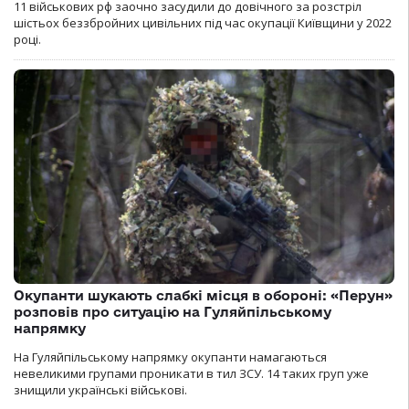
11 військових рф заочно засудили до довічного за розстріл
шістьох беззбройних цивільних під час окупації Київщини у 2022
році.
Окупанти шукають слабкі місця в обороні: «Перун»
розповів про ситуацію на Гуляйпільському
напрямку
На Гуляйпільському напрямку окупанти намагаються
невеликими групами проникати в тил ЗСУ. 14 таких груп уже
знищили українські військові.