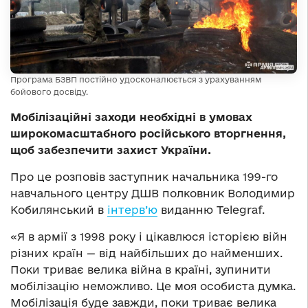
Програма БЗВП постійно удосконалюється з урахуванням
бойового досвіду.
Мобілізаційні заходи необхідні в умовах
широкомасштабного російського вторгнення,
щоб забезпечити захист України.
Про це розповів заступник начальника 199-го
навчального центру ДШВ полковник Володимир
Кобилянський в
інтерв’ю
виданню Telegraf.
«Я в армії з 1998 року і цікавлюся історією війн
різних країн — від найбільших до найменших.
Поки триває велика війна в країні, зупинити
мобілізацію неможливо. Це моя особиста думка.
Мобілізація буде завжди, поки триває велика