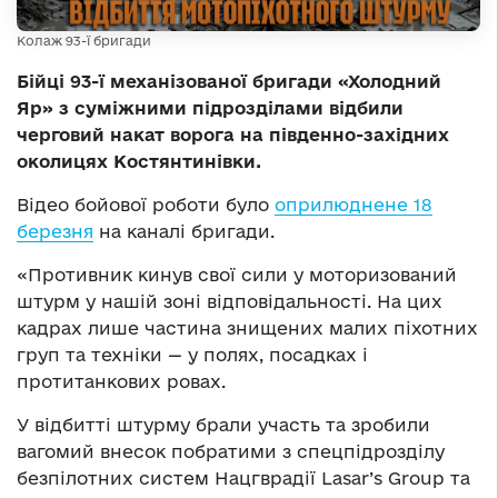
Колаж 93-ї бригади
Бійці 93-ї механізованої бригади «Холодний
Яр» з суміжними підрозділами відбили
черговий накат ворога на південно-західних
околицях Костянтинівки.
Відео бойової роботи було
оприлюднене 18
березня
на каналі бригади.
«Противник кинув свої сили у моторизований
штурм у нашій зоні відповідальності. На цих
кадрах лише частина знищених малих піхотних
груп та техніки — у полях, посадках і
протитанкових ровах.
У відбитті штурму брали участь та зробили
вагомий внесок побратими з спецпідрозділу
безпілотних систем Нацгврадії Lasar’s Group та