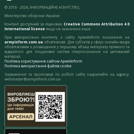
© 2018 - 2026, ІНФОРМАЦІЙНЕ АГЕНТСТВО,
Міністерство оборони України
Контент доступний за ліцензією
Creative Commons Attribution 4.0
International license
якщо не зазначено інше.
При використанні контенту з сайту АрміяInform посилання на
armyinform.com.ua
обов’язкове. Для суб’єктів у сфері онлайн-медіа
обов’язковим є розміщення у першому абзаці матеріалу прямого та
відкритого для пошукових систем гіперпосилання на цитований
матеріал.
Політика користування сайтом АрміяInform
Політика використання файлів cookie
Зауваження та пропозиції по роботі сайту надсилайте на адресу:
webmaster@armyinform.com.ua