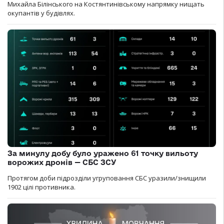
Михайла Білінського на Костянтинівському напрямку нищать
окупантів у будівлях.
За минулу добу було уражено 61 точку вильоту
ворожих дронів — СБС ЗСУ
Протягом доби підрозділи угруповання СБС уразили/знищили
1902 цілі противника.