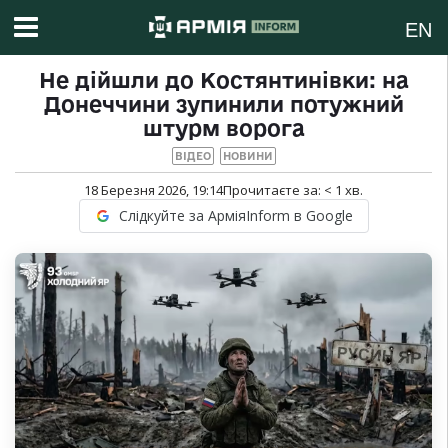
EN
Не дійшли до Костянтинівки: на
Донеччини зупинили потужний
штурм ворога
ВІДЕО
НОВИНИ
18 Березня 2026, 19:14
Прочитаєте за:
< 1
хв.
Слідкуйте за АрміяInform в Google