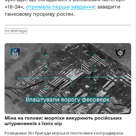
«18-24»,
отримала перше завдання
: завадити
танковому прориву росіян.
93 БРИГАДА
Міна на голови: морпіхи викурюють російських
штурмовиків з їхніх нір
Розвідники 36-ї бригади морської піхоти імені контрадмірала