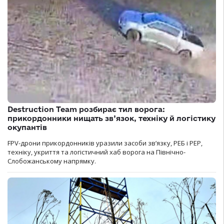
Destruction Team розбирає тил ворога:
прикордонники нищать зв’язок, техніку й логістику
окупантів
FPV-дрони прикордонників уразили засоби зв’язку, РЕБ і РЕР,
техніку, укриття та логістичний хаб ворога на Північно-
Слобожанському напрямку.