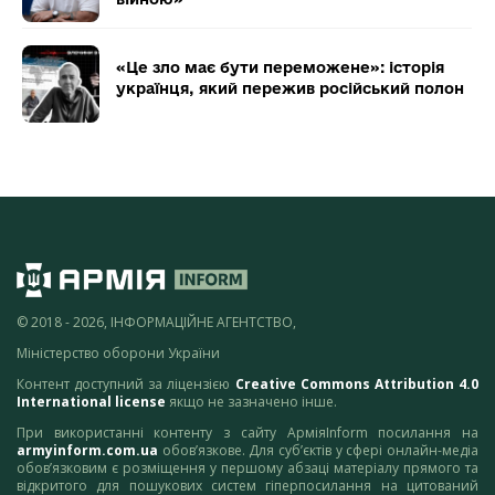
«Це зло має бути переможене»: історія
українця, який пережив російський полон
© 2018 - 2026, ІНФОРМАЦІЙНЕ АГЕНТСТВО,
Міністерство оборони України
Контент доступний за ліцензією
Creative Commons Attribution 4.0
International license
якщо не зазначено інше.
При використанні контенту з сайту АрміяInform посилання на
armyinform.com.ua
обов’язкове. Для суб’єктів у сфері онлайн-медіа
обов’язковим є розміщення у першому абзаці матеріалу прямого та
відкритого для пошукових систем гіперпосилання на цитований