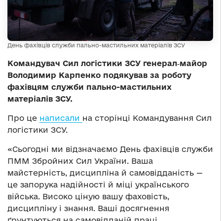
День фахівців служби пально-мастильних матеріалів ЗСУ
Командувач Сил логістики ЗСУ генерал‑майор
Володимир Карпенко подякував за роботу
фахівцям служби пально-мастильних
матеріалів ЗСУ.
Про це
написали
на сторінці Командування Сил
логістики ЗСУ.
«Сьогодні ми відзначаємо День фахівців служби
ПММ Збройних Сил України. Ваша
майстерність, дисципліна й самовідданість —
це запорука надійності й міці українського
війська. Високо ціную вашу фаховість,
дисципліну і знання. Ваші досягнення
ґрунтуються на самовідданій праці,