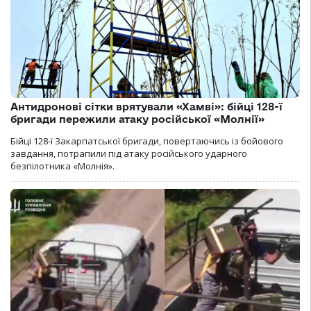
Антидронові сітки врятували «Хамві»: бійці 128-ї
бригади пережили атаку російської «Молнії»
Бійці 128-ї Закарпатської бригади, повертаючись із бойового
завдання, потрапили під атаку російського ударного
безпілотника «Молнія».