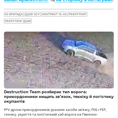
95 БРИГАДА
ДШВ ЗСУ
КОНТРАКТ 18-24
РЕКРУТИНГ
РЕКРУТИНГ ДШВ
Destruction Team розбирає тил ворога:
прикордонники нищать зв’язок, техніку й логістику
окупантів
FPV-дрони прикордонників уразили засоби зв’язку, РЕБ і РЕР,
техніку, укриття та логістичний хаб ворога на Північно-