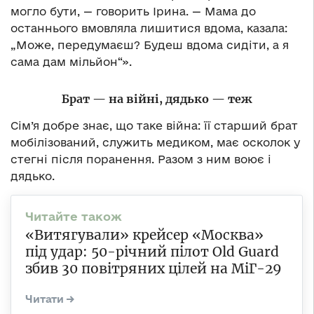
могло бути, — говорить Ірина. — Мама до
останнього вмовляла лишитися вдома, казала:
„Може, передумаєш? Будеш вдома сидіти, а я
сама дам мільйон“».
Брат — на війні, дядько — теж
Сім’я добре знає, що таке війна: її старший брат
мобілізований, служить медиком, має осколок у
стегні після поранення. Разом з ним воює і
дядько.
«Витягували» крейсер «Москва»
під удар: 50-річний пілот Old Guard
збив 30 повітряних цілей на МіГ-29