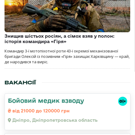
Знищив шістьох росіян, а сімох взяв у полон:
історія командира «Гіря»
Командир 3-ї мотопіхотної роти 43-ї окремої механізованої
бригади Олексій із позивним «Гіря» захищає Харківщину — край,
де народився та виріс.
ВАКАНСІЇ
Бойовий медик взводу
від 21000 до 120000 грн
Дніпро, Дніпропетровська область