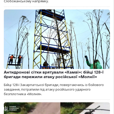
Слобожанському напрямку.
Антидронові сітки врятували «Хамві»: бійці 128-ї
бригади пережили атаку російської «Молнії»
Бійці 128-ї Закарпатської бригади, повертаючись із бойового
завдання, потрапили під атаку російського ударного
безпілотника «Молнія».