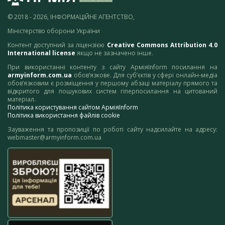
© 2018 - 2026, ІНФОРМАЦІЙНЕ АГЕНТСТВО,
Міністерство оборони України
Контент доступний за ліцензією
Creative Commons Attribution 4.0
International license
якщо не зазначено інше.
При використанні контенту з сайту АрміяInform посилання на
armyinform.com.ua
обов’язкове. Для суб’єктів у сфері онлайн-медіа
обов’язковим є розміщення у першому абзаці матеріалу прямого та
відкритого для пошукових систем гіперпосилання на цитований
матеріал.
Політика користування сайтом АрміяInform
Політика використання файлів cookie
Зауваження та пропозиції по роботі сайту надсилайте на адресу:
webmaster@armyinform.com.ua