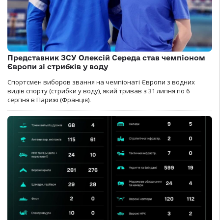
Представник ЗСУ Олексій Середа став чемпіоном
Європи зі стрибків у воду
Спортсмен виборов звання на чемпіонаті Європи з водних
видів спорту (стрибки у воду), який тривав з 31 липня по 6
серпня в Парижі (Франція).