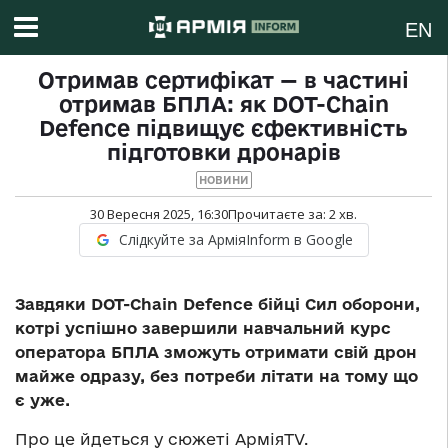
EN
Отримав сертифікат — в частині
отримав БПЛА: як DOT-Chain
Defence підвищує єфективність
підготовки дронарів
НОВИНИ
30 Вересня 2025, 16:30
Прочитаєте за:
2
хв.
Слідкуйте за АрміяInform в Google
Завдяки DOT-Chain Defence бійці Сил оборони,
котрі успішно завершили навчальний курс
оператора БПЛА зможуть отримати свій дрон
майже одразу, без потреби літати на тому що
є уже.
Про це йдеться у сюжеті АрміяTV.