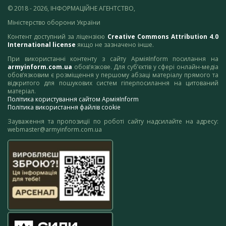
© 2018 - 2026, ІНФОРМАЦІЙНЕ АГЕНТСТВО,
Міністерство оборони України
Контент доступний за ліцензією
Creative Commons Attribution 4.0
International license
якщо не зазначено інше.
При використанні контенту з сайту АрміяInform посилання на
armyinform.com.ua
обов’язкове. Для суб’єктів у сфері онлайн-медіа
обов’язковим є розміщення у першому абзаці матеріалу прямого та
відкритого для пошукових систем гіперпосилання на цитований
матеріал.
Політика користування сайтом АрміяInform
Політика використання файлів cookie
Зауваження та пропозиції по роботі сайту надсилайте на адресу:
webmaster@armyinform.com.ua