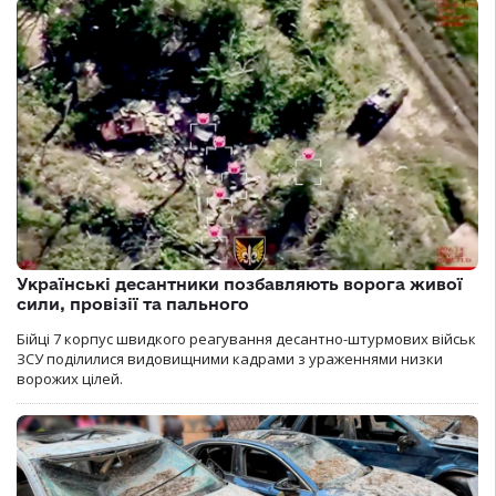
Українські десантники позбавляють ворога живої
сили, провізії та пального
Бійці 7 корпус швидкого реагування десантно-штурмових військ
ЗСУ поділилися видовищними кадрами з ураженнями низки
ворожих цілей.