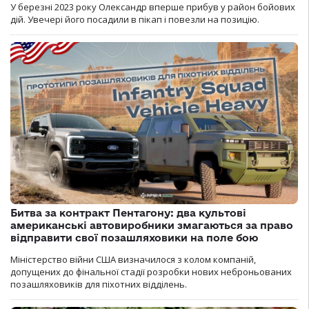
У березні 2023 року Олександр вперше прибув у район бойових
дій. Увечері його посадили в пікап і повезли на позицію.
Битва за контракт Пентагону: два культові
американські автовиробники змагаються за право
відправити свої позашляховики на поле бою
Міністерство війни США визначилося з колом компаній,
допущених до фінальної стадії розробки нових неброньованих
позашляховиків для піхотних відділень.