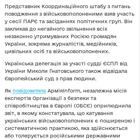
Представник Координаційного штабу з питань
поводження з військовополоненими взяв участь
у сесії ПАРЄ та засіданнях політичних груп. Він
закликав до негайного звільнення всіх
незаконно утримуваних Росією громадян
України, зокрема журналістів, медійників,
цивільних осіб та військовополонених.
Українська делегація за участі судді ЄСПЛ від
України Миколи Гнатовського також відвідала
Європейський суд з прав людини.
Як
повідомляла
АрміяInform, незалежна місія
експертів Організації з безпеки та
співробітництва в Європі (ОБСЄ) оприлюднила
звіт, в якому констатувала, що катування
українських військовополонених є поширеною і
систематичною практикою, яка здійснюється
або толерується російськими державними