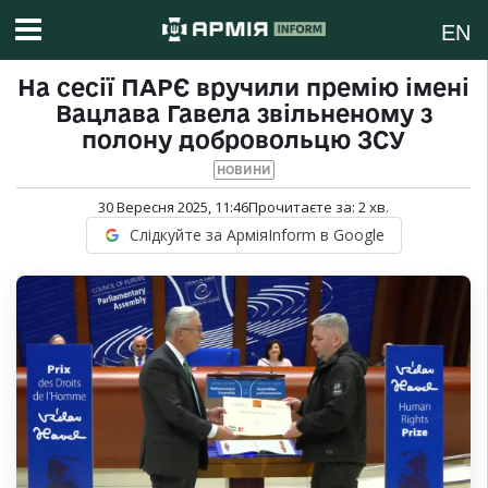
EN
На сесії ПАРЄ вручили премію імені
Вацлава Гавела звільненому з
полону добровольцю ЗСУ
НОВИНИ
30 Вересня 2025, 11:46
Прочитаєте за:
2
хв.
Слідкуйте за АрміяInform в Google