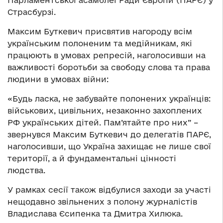
Парламентської асамблеї Ради Європи (ПАРЄ) у
Страсбурзі.
Максим Буткевич присвятив нагороду всім
українським полоненим та медійникам, які
працюють в умовах репресій, наголосивши на
важливості боротьби за свободу слова та права
людини в умовах війни:
«Будь ласка, не забувайте полонених українців:
військових, цивільних, незаконно захоплених
РФ українських дітей. Пам’ятайте про них” –
звернувся Максим Буткевич до делегатів ПАРЄ,
наголосивши, що Україна захищає не лише свої
території, а й фундаментальні цінності
людства.
У рамках сесії також відбулися заходи за участі
нещодавно звільнених з полону журналістів
Владислава Єсипенка та Дмитра Хилюка.