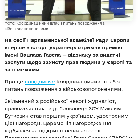
Фото: Координаційний штаб з питань поводження з
військовополоненими
На сесії Парламенської асамблеї Ради Європи
вперше в історії українець отримав премію
імені Вацлава Гавела — відзнаку за видатні
заслуги щодо захисту прав людини у Європі та
за її межами.
Про це
повідомляє
Координаційний штаб з
питань поводження з військовополоненими.
Звільнений з російської неволі журналіст,
правозахисник та доброволець ЗСУ Максим
Буткевич став першим українцем, удостоєним
цієї нагороди. Церемонія нагородження
відбулася на відкритті осінньої сесії