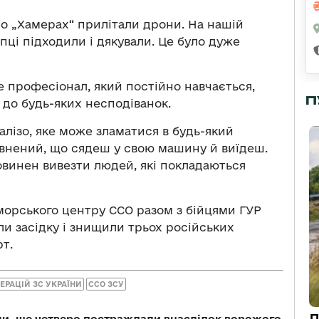
по „Хамерах“ прилітали дрони. На нашій
пці підходили і дякували. Це було дуже
 професіонал, який постійно навчається,
П
 до будь-яких несподіванок.
алізо, яке може зламатися в будь-який
внений, що сядеш у свою машину й виїдеш.
овинен вивезти людей, які покладаються
 морського центру ССО разом з бійцями ГУР
ли засідку і знищили трьох російських
рт.
РАЦІЙ ЗС УКРАЇНИ
ССО ЗСУ
Д
ли, ще четверо постраждали внаслідок ворожого