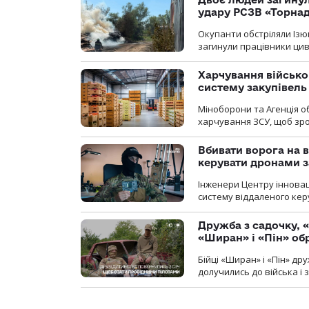
удару РСЗВ «Торнад
Окупанти обстріляли Ізю
загинули працівники цив
Харчування військ
систему закупівель
Міноборони та Агенція 
харчування ЗСУ, щоб зро
Вбивати ворога на в
керувати дронами з
Інженери Центру інновац
систему віддаленого ке
Дружба з садочку, «
«Ширан» і «Пін» о
Бійці «Ширан» і «Пін» др
долучились до війська і 