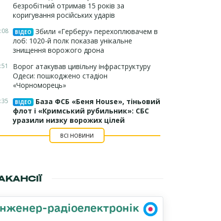
безробітний отримав 15 років за
коригування російських ударів
:08
Збили «Герберу» перехоплювачем в
ВІДЕО
лоб: 1020-й полк показав унікальне
знищення ворожого дрона
:51
Ворог атакував цивільну інфраструктуру
Одеси: пошкоджено стадіон
«Чорноморець»
:35
База ФСБ «Беня House», тіньовий
ВІДЕО
флот і «Кримський рубильник»: СБС
уразили низку ворожих цілей
ВСІ НОВИНИ
АКАНСІЇ
Інженер-радіоелектронік