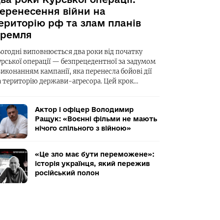
еренесення війни на
ериторію рф та злам планів
ремля
ьогодні виповнюється два роки від початку
урської операції — безпрецедентної за задумом
виконанням кампанії, яка перенесла бойові дії
а територію держави-агресора. Цей крок…
Актор і офіцер Володимир
Ращук: «Воєнні фільми не мають
нічого спільного з війною»
«Це зло має бути переможене»:
історія українця, який пережив
російський полон