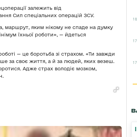
ецоперації залежить від
ання Сил спеціальних операцій ЗСУ.
18
да, маршрут, яким нікому не спаде на думку
інімум їхньої роботи», — йдеться
17
роботі — це боротьба зі страхом. «Ти завжди
е за своє життя, а й за людей, яких везеш.
17
боротися. Адже страх володіє мозком,
н.
В