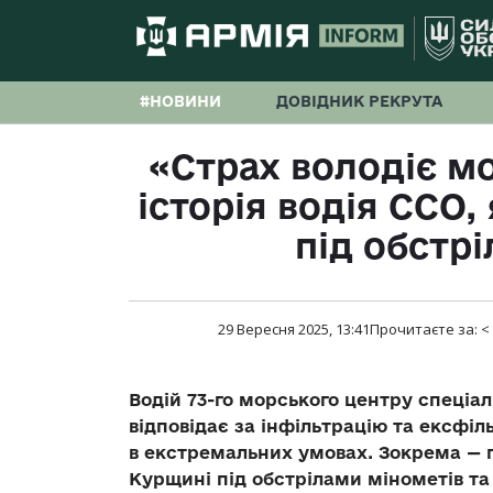
#НОВИНИ
ДОВІДНИК РЕКРУТА
«Страх володіє мо
історія водія ССО,
під обстрі
29 Вересня 2025, 13:41
Прочитаєте за:
<
Водій 73-го морського центру спеціа
відповідає за інфільтрацію та ексфіл
в екстремальних умовах. Зокрема — п
Курщині під обстрілами мінометів та