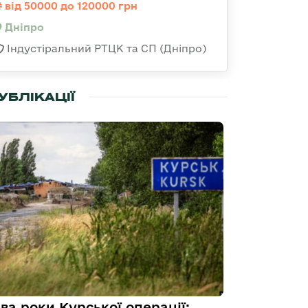
від 50000 до 120000 грн
Дніпро
Індустіральний РТЦК та СП (Дніпро)
УБЛІКАЦІЇ
ва роки Курської операції: