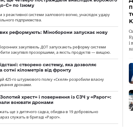
о-С» по Ізюму
п
т
м з реактивної системи залпового вогню, унаслідок удару
ільного підприємства.
К
С
ових реформують: Міноборони запускає нову
К
і 
оборонних закупівель ДОТ запускають реформу системи
н
бити закупівлі прозорішими, а якість продуктів — вищою.
ідстані: створено систему, яка дозволяє
а сотні кілометрів від фронту
ій 425-го штурмового полку «Скеля» розробили власну
рування дронами.
Золотий хрест» і повернення із СЗЧ у «Рарог»:
брали воювати дронами
ужать ще з дитячого садка, обидва в 19 добровільно
зараз служать в бригаді «Рарог».