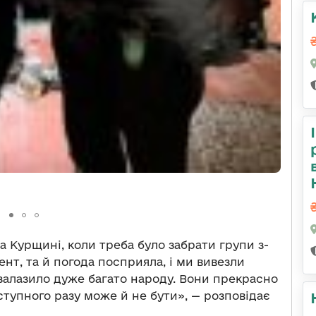
на Курщині, коли треба було забрати групи з-
нт, та й погода посприяла, і ми вивезли
залазило дуже багато народу. Вони прекрасно
аступного разу може й не бути», — розповідає