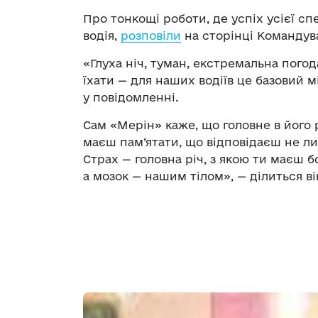
Про тонкощі роботи, де успіх усієї сп
водія,
розповіли
на сторінці Командув
«Глуха ніч, туман, екстремальна пого
їхати — для наших водіїв це базовий м
у повідомленні.
Сам «Мерін» каже, що головне в його 
маєш пам’ятати, що відповідаєш не лиш
Страх — головна річ, з якою ти маєш 
а мозок — нашим тілом», — ділиться ві