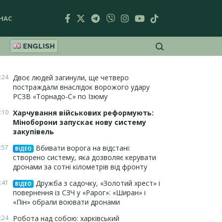
НАС
ENGLISH
:24
Двоє людей загинули, ще четверо
постраждали внаслідок ворожого удару
РСЗВ «Торнадо-С» по Ізюму
:10
Харчування військових реформують:
Міноборони запускає нову систему
закупівель
:57
Вбивати ворога на відстані:
ВІДЕО
створено систему, яка дозволяє керувати
дронами за сотні кілометрів від фронту
:41
Дружба з садочку, «Золотий хрест» і
ВІДЕО
повернення із СЗЧ у «Рарог»: «Ширан» і
«Пін» обрали воювати дронами
:24
Робота над собою: харківський