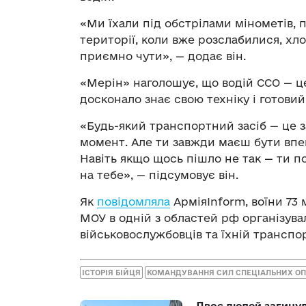
«Ми їхали під обстрілами мінометів, 
території, коли вже розслабилися, хло
приємно чути», — додає він.
«Мерін» наголошує, що водій ССО — це
досконало знає свою техніку і готовий
«Будь-який транспортний засіб — це з
момент. Але ти завжди маєш бути впе
Навіть якщо щось пішло не так — ти п
на тебе», — підсумовує він.
Як
повідомляла
АрміяInform, воїни 73
МОУ в одній з областей рф організува
військовослужбовців та їхній транспо
ІСТОРІЯ БІЙЦЯ
КОМАНДУВАННЯ СИЛ СПЕЦІАЛЬНИХ ОПЕ
Двоє людей загину