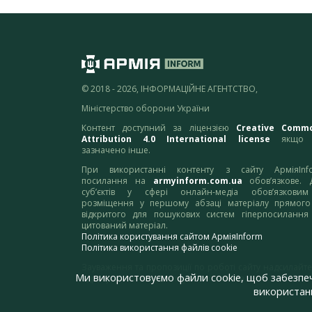
© 2018 - 2026, ІНФОРМАЦІЙНЕ АГЕНТСТВО,
Міністерство оборони України
Контент доступний за ліцензією
Creative Comm
Attribution 4.0 International license
якщо 
зазначено інше.
При використанні контенту з сайту АрміяInf
посилання на
armyinform.com.ua
обов’язкове. 
суб’єктів у сфері онлайн-медіа обов’язкови
розміщення у першому абзаці матеріалу прямого
відкритого для пошукових систем гіперпосилання
цитований матеріал.
Політика користування сайтом АрміяInform
Політика використання файлів cookie
Зауваження та пропозиції по роботі сайту надсилайте
Ми використовуємо файли cookie, щоб забезпе
адресу:
webmaster@armyinform.com.ua
використанн