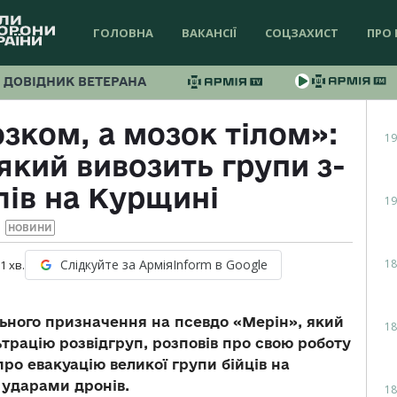
ГОЛОВНА
ВАКАНСІЇ
СОЦЗАХИСТ
ПРО 
ДОВІДНИК ВЕТЕРАНА
зком, а мозок тілом»:
19
 який вивозить групи з-
лів на Курщині
19
НОВИНИ
18
Слідкуйте за АрміяInform в Google
 1
хв.
льного призначення на псевдо «Мерін», який
18
ьтрацію розвідгруп, розповів про свою роботу
ро евакуацію великої групи бійців на
 ударами дронів.
18