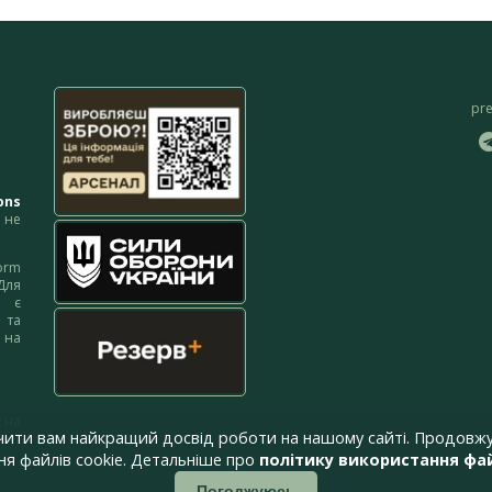
pr
ons
не
orm
Для
м є
 та
 на
 на
чити вам найкращий досвід роботи на нашому сайті. Продовжу
я файлів cookie. Детальніше про
політику використання фай
Погоджуюсь