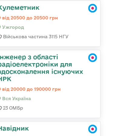
Кулеметник
від 20500 до 20500 грн
Ужгород
Військова частина 3115 НГУ
Інженер з області
радіоелектроніки для
вдосконалення існуючих
НРК
від 20000 до 190000 грн
Вся Україна
23 ОМБр
Навідник