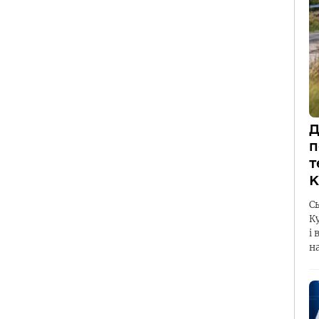
Д
п
т
К
С
К
і 
н