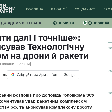
ГОЛОВНА
ВАКАНСІЇ
СОЦЗАХИСТ
ПРО 
ДОВІДНИК ВЕТЕРАНА
и далі і точніше»:
сував Технологічну
20
ом на дрони й ракети
І НОВИНИ
НОВИНИ
20
Слідкуйте за АрміяInform в Google
 1
хв.
20
ький розповів про доповідь Головкома ЗСУ
окоментував удар ракетним комплексом
ству рф, та анонсував комплексну роботу
20