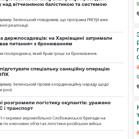
у над вітчизняною балістикою та системою
димир Зеленський повідомив, що програма FREYJA вже
ної реалізації.
а держпосадовців: на Харківщині затримали
ував питання» з бронюванням
и посередника, який брав гроші за бронювання.
підготувати спеціальну санкційну операцію
 ОПК
димир Зеленський провів координаційну нараду щодо
 росії.
i розгромили логістику окупантів: уражено
С і транспорт
1-ї окремої аеромобільної Слобожанської бригади на
 по ключових об’єктах логістики російських військ.