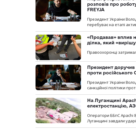
розповів про робот
FREYJA
Президент України Воло
перебуває на етапі актив
«Продавав» вплив н
ділка, який «виріш
Правоохоронці затримал
Президент доручив 
проти російського
Президент України Воло
санкційної політики проти
На Луганщині Apach
електростанцію, АЗ
Оператори ББпС Apachi 8
Луганщині завдали ударів