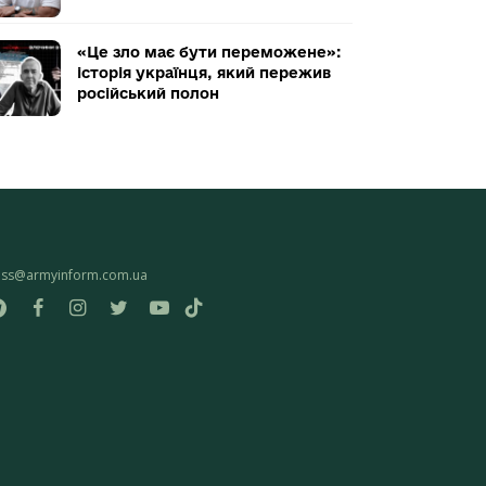
«Це зло має бути переможене»:
історія українця, який пережив
російський полон
ess@armyinform.com.ua