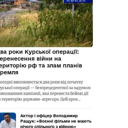
ва роки Курської операції:
еренесення війни на
ериторію рф та злам планів
ремля
ьогодні виповнюється два роки від початку
урської операції — безпрецедентної за задумом
виконанням кампанії, яка перенесла бойові дії
а територію держави-агресора. Цей крок…
Актор і офіцер Володимир
Ращук: «Воєнні фільми не мають
нічого спільного з війною»