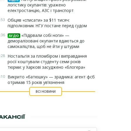
логістику окупантів: уражено
електростанцію, АЗС і транспорт
:53
Обіцяв «списати» за $11 тисяч:
підполковник НГУ постане перед судом
:36
«Підірвали собі ноги» —
АУДІО
деморалізовані окупанти вдаються до
самокаліцтва, щоб не йти у штурми
:28
Ностальгія за пломбіром і виправдання
росії коштували студенту семи років
тюрми: у Харкові засуджено «блогера»
:10
Викрито «батюшку» — зрадника: агент фсб
отримав 15 років ув’язнення
ВСІ НОВИНИ
АКАНСІЇ