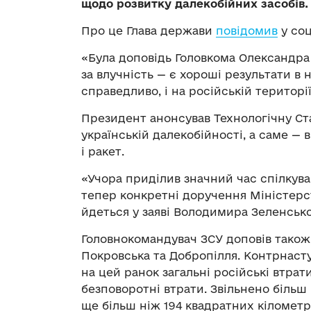
щодо розвитку далекобійних засобів.
Про це Глава держави
повідомив
у со
«Була доповідь Головкома Олександра
за влучність — є хороші результати в 
справедливо, і на російській територі
Президент анонсував Технологічну Ст
українській далекобійності, а саме —
і ракет.
«Учора приділив значний час спілкува
тепер конкретні доручення Міністерст
йдеться у заяві Володимира Зеленсько
Головнокомандувач ЗСУ доповів також 
Покровська та Добропілля. Контрнаст
на цей ранок загальні російські втрати
безповоротні втрати. Звільнено більш
ще більш ніж 194 квадратних кілометр