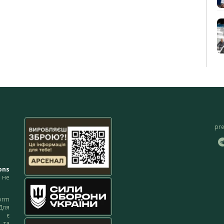
pr
ons
не
orm
Для
м є
 та