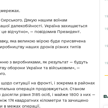
цмережах.
19
 Сирського. Дякую нашим воїнам
нашої далекобійності. Україна захищається
19
ї це відчутно», — повідомив Президент.
авку, яка великою мірою буде присвячена
19
 виробництву наших дронів різних типів
нню з виробниками, як результат — будуть
19
ву оборони України та військовим», —
го.
щодо ситуації на фронті, і зокрема в районах
упальна операція продовжується. Станом
 досягли рівня 3185 осіб, і майже 1800 з них —
В
 ніж 174 квадратних кілометри та зачищено
и в межах операції.