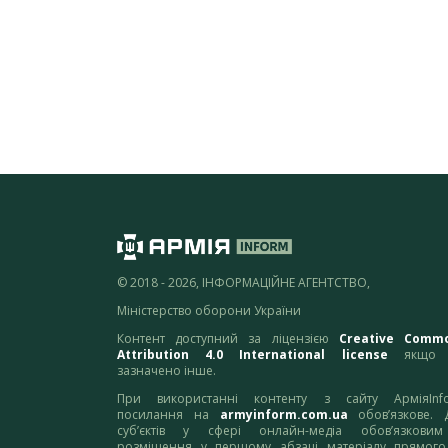
© 2018 - 2026, ІНФОРМАЦІЙНЕ АГЕНТСТВО,
Міністерство оборони України
Контент доступний за ліцензією
Creative Comm
Attribution 4.0 International license
якщо 
зазначено інше.
При використанні контенту з сайту АрміяInf
посилання на
armyinform.com.ua
обов’язкове. 
суб’єктів у сфері онлайн-медіа обов’язкови
розміщення у першому абзаці матеріалу прямого