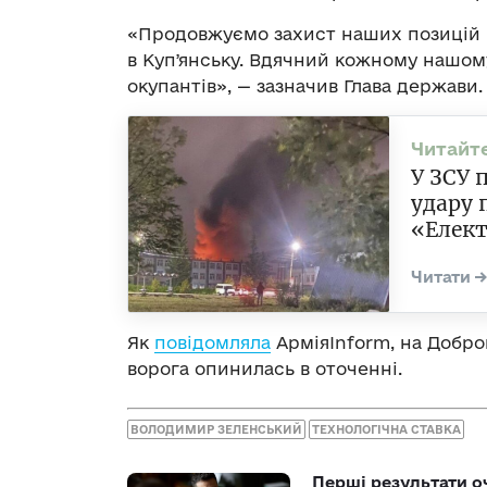
«Продовжуємо захист наших позицій і
в Купʼянську. Вдячний кожному нашом
окупантів», — зазначив Глава держави.
У ЗСУ 
удару 
«Елек
Як
повідомляла
АрміяInform, на Добро
ворога опинилась в оточенні.
ВОЛОДИМИР ЗЕЛЕНСЬКИЙ
ТЕХНОЛОГІЧНА СТАВКА
Перші результати о