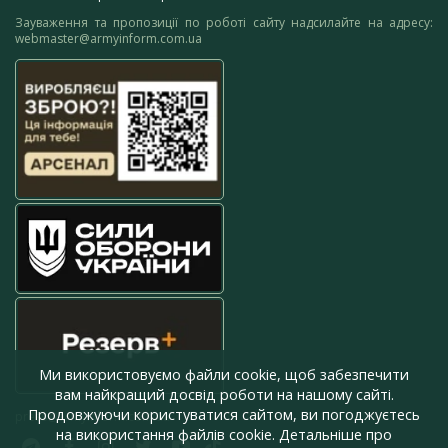
Зауваження та пропозиції по роботі сайту надсилайте на адресу:
webmaster@armyinform.com.ua
Ми використовуємо файли cookie, щоб забезпечити
вам найкращий досвід роботи на нашому сайті.
Продовжуючи користуватися сайтом, ви погоджуєтесь
press@armyinform.com.ua
на використання файлів cookie. Детальніше про