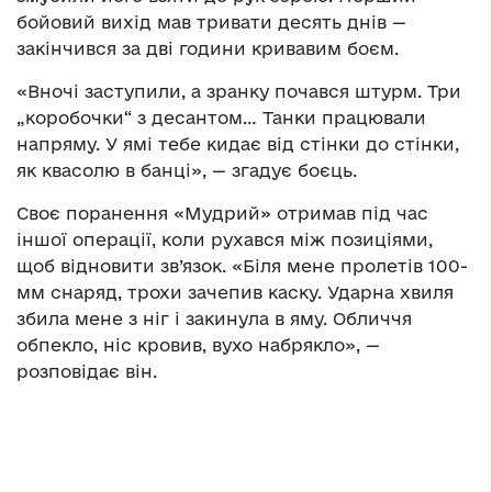
бойовий вихід мав тривати десять днів —
закінчився за дві години кривавим боєм.
«Вночі заступили, а зранку почався штурм. Три
„коробочки“ з десантом… Танки працювали
напряму. У ямі тебе кидає від стінки до стінки,
як квасолю в банці», — згадує боєць.
Своє поранення «Мудрий» отримав під час
іншої операції, коли рухався між позиціями,
щоб відновити зв’язок. «Біля мене пролетів 100-
мм снаряд, трохи зачепив каску. Ударна хвиля
збила мене з ніг і закинула в яму. Обличчя
обпекло, ніс кровив, вухо набрякло», —
розповідає він.