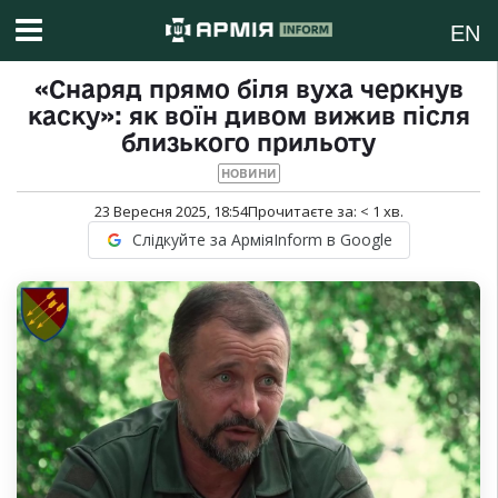
EN
«Снаряд прямо біля вуха черкнув
каску»: як воїн дивом вижив після
близького прильоту
НОВИНИ
23 Вересня 2025, 18:54
Прочитаєте за:
< 1
хв.
Слідкуйте за АрміяInform в Google