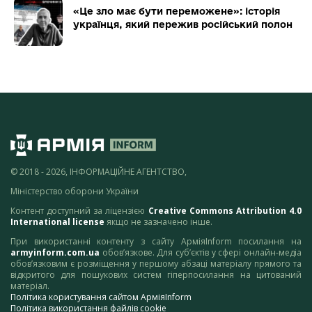
«Це зло має бути переможене»: історія
українця, який пережив російський полон
© 2018 - 2026, ІНФОРМАЦІЙНЕ АГЕНТСТВО,
Міністерство оборони України
Контент доступний за ліцензією
Creative Commons Attribution 4.0
International license
якщо не зазначено інше.
При використанні контенту з сайту АрміяInform посилання на
armyinform.com.ua
обов’язкове. Для суб’єктів у сфері онлайн-медіа
обов’язковим є розміщення у першому абзаці матеріалу прямого та
відкритого для пошукових систем гіперпосилання на цитований
матеріал.
Політика користування сайтом АрміяInform
Політика використання файлів cookie