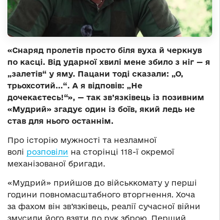
«Снаряд пролетів просто біля вуха й черкнув
по касці. Від ударної хвилі мене збило з ніг — я
„залетів“ у яму. Пацани тоді сказали: „О,
трьохсотий...“. А я відповів: „Не
дочекаєтесь!“», — так зв’язківець із позивним
«Мудрий» згадує один із боїв, який ледь не
став для нього останнім.
Про історію мужності та незламної
волі
розповіли
на сторінці 118-ї окремої
механізованої бригади.
«Мудрий» прийшов до військкомату у перші
години повномасштабного вторгнення. Хоча
за фахом він зв’язківець, реалії сучасної війни
змусили його взяти до рук зброю. Перший