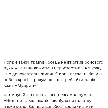
Попри важкі травми, боєць не втратив бойового
духу. «Пацани кажуть: „О, трьохсотий“. А я кажу:
„Не дочекаєтесь! Живий!“ Коли встаєш і бачиш
себе в крові — розумієш, що треба йти далі», —
каже «Мудрий».
Мотивує його проста, але незламна думка.
«Нині не та мотивація, що була на початку —
її вже мало. Залишився обов’язок захистити