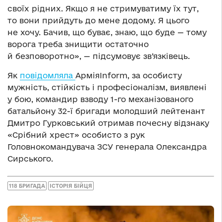
своїх рідних. Якщо я не стримуватиму їх тут,
то вони прийдуть до мене додому. Я цього
не хочу. Бачив, що буває, знаю, що буде — тому
ворога треба знищити остаточно
й безповоротно», — підсумовує зв’язківець.
Як
повідомляла
АрміяInform, за особисту
мужність, стійкість і професіоналізм, виявлені
у бою, командир взводу 1-го механізованого
батальйону 32-ї бригади молодший лейтенант
Дмитро Гурковський отримав почесну відзнаку
«Срібний хрест» особисто з рук
Головнокомандувача ЗСУ генерала Олександра
Сирського.
118 БРИГАДА
ІСТОРІЯ БІЙЦЯ