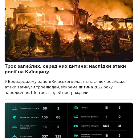
Троє загиблих, серед них дитина: наслідки атаки
росії на Київщину
У Броварському районі Київської області внаслідок російської
атаки загинули троє людей, зокрема дитина 2022 року
народження. Ще троє людей постраждали.