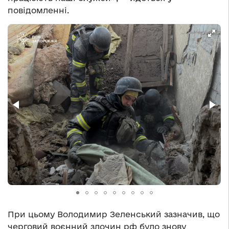
повідомленні.
При цьому Володимир Зеленський зазначив, що
черговий воєнний злочин рф було знову