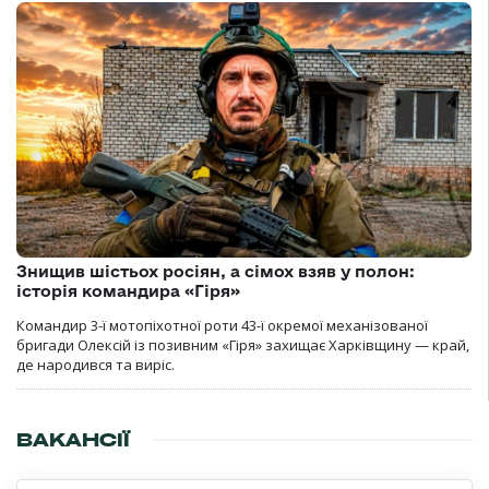
Знищив шістьох росіян, а сімох взяв у полон:
історія командира «Гіря»
Командир 3-ї мотопіхотної роти 43-ї окремої механізованої
бригади Олексій із позивним «Гіря» захищає Харківщину — край,
де народився та виріс.
ВАКАНСІЇ