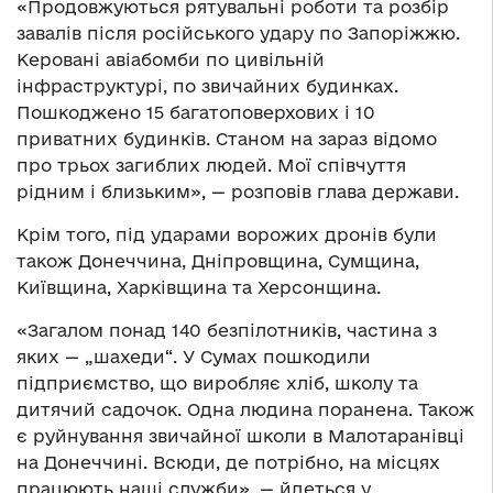
«Продовжуються рятувальні роботи та розбір
завалів після російського удару по Запоріжжю.
Керовані авіабомби по цивільній
інфраструктурі, по звичайних будинках.
Пошкоджено 15 багатоповерхових і 10
приватних будинків. Станом на зараз відомо
про трьох загиблих людей. Мої співчуття
рідним і близьким», — розповів глава держави.
Крім того, під ударами ворожих дронів були
також Донеччина, Дніпровщина, Сумщина,
Київщина, Харківщина та Херсонщина.
«Загалом понад 140 безпілотників, частина з
яких — „шахеди“. У Сумах пошкодили
підприємство, що виробляє хліб, школу та
дитячий садочок. Одна людина поранена. Також
є руйнування звичайної школи в Малотаранівці
на Донеччині. Всюди, де потрібно, на місцях
працюють наші служби», — йдеться у