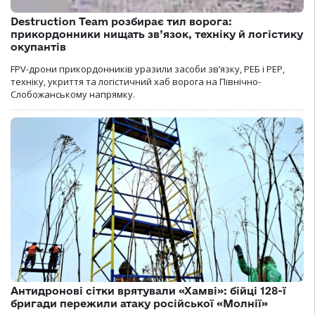
Destruction Team розбирає тил ворога:
прикордонники нищать зв’язок, техніку й логістику
окупантів
FPV-дрони прикордонників уразили засоби зв’язку, РЕБ і РЕР,
техніку, укриття та логістичний хаб ворога на Північно-
Слобожанському напрямку.
Антидронові сітки врятували «Хамві»: бійці 128-ї
бригади пережили атаку російської «Молнії»