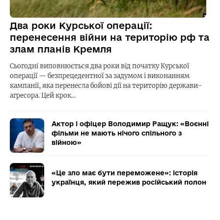
Два роки Курської операції:
перенесення війни на територію рф та
злам планів Кремля
Сьогодні виповнюється два роки від початку Курської
операції — безпрецедентної за задумом і виконанням
кампанії, яка перенесла бойові дії на територію держави-
агресора. Цей крок…
Актор і офіцер Володимир Ращук: «Воєнні
фільми не мають нічого спільного з
війною»
«Це зло має бути переможене»: історія
українця, який пережив російський полон