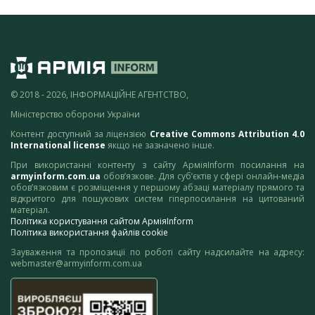
© 2018 - 2026, ІНФОРМАЦІЙНЕ АГЕНТСТВО,
Міністерство оборони України
Контент доступний за ліцензією
Creative Commons Attribution 4.0
International license
якщо не зазначено інше.
При використанні контенту з сайту АрміяInform посилання на
armyinform.com.ua
обов’язкове. Для суб’єктів у сфері онлайн-медіа
обов’язковим є розміщення у першому абзаці матеріалу прямого та
відкритого для пошукових систем гіперпосилання на цитований
матеріал.
Політика користування сайтом АрміяInform
Політика використання файлів cookie
Зауваження та пропозиції по роботі сайту надсилайте на адресу:
webmaster@armyinform.com.ua