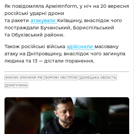
Як повідомляла АрміяInform, у ніч на 20 вересня
російські ударні дрони
та ракети
атакували
Київщину, внаслідок чого
постраждали Бучанський, Бориспільський
та Обухівський райони.
Також російські війська
здійснили
масовану
атаку на Дніпровщину, внаслідок чого загинула
людина та 13 — дістали поранення.
ВОЄННІ ЗЛОЧИНИ РФ
ВОРОЖІ ОБСТРІЛИ
ДОНЕЦЬКА ОБЛАСТЬ
ДОНЕЧЧИНА