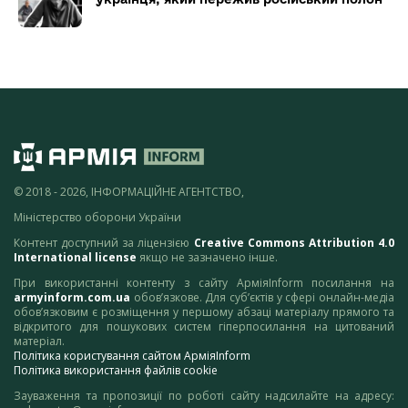
© 2018 - 2026, ІНФОРМАЦІЙНЕ АГЕНТСТВО,
Міністерство оборони України
Контент доступний за ліцензією
Creative Commons Attribution 4.0
International license
якщо не зазначено інше.
При використанні контенту з сайту АрміяInform посилання на
armyinform.com.ua
обов’язкове. Для суб’єктів у сфері онлайн-медіа
обов’язковим є розміщення у першому абзаці матеріалу прямого та
відкритого для пошукових систем гіперпосилання на цитований
матеріал.
Політика користування сайтом АрміяInform
Політика використання файлів cookie
Зауваження та пропозиції по роботі сайту надсилайте на адресу: