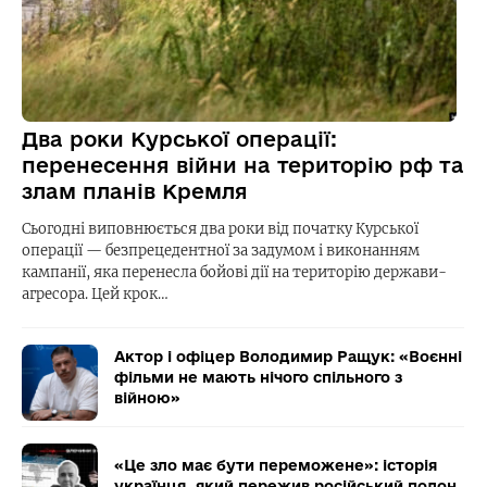
Два роки Курської операції:
перенесення війни на територію рф та
злам планів Кремля
Сьогодні виповнюється два роки від початку Курської
операції — безпрецедентної за задумом і виконанням
кампанії, яка перенесла бойові дії на територію держави-
агресора. Цей крок…
Актор і офіцер Володимир Ращук: «Воєнні
фільми не мають нічого спільного з
війною»
«Це зло має бути переможене»: історія
українця, який пережив російський полон