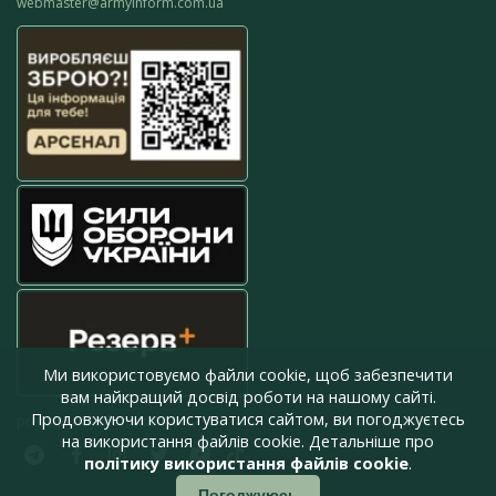
webmaster@armyinform.com.ua
Ми використовуємо файли cookie, щоб забезпечити
вам найкращий досвід роботи на нашому сайті.
Продовжуючи користуватися сайтом, ви погоджуєтесь
press@armyinform.com.ua
на використання файлів cookie. Детальніше про
політику використання файлів cookie
.
Погоджуюсь