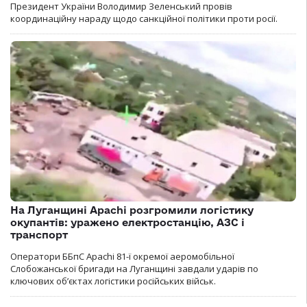
Президент України Володимир Зеленський провів
координаційну нараду щодо санкційної політики проти росії.
На Луганщині Apachi розгромили логістику
окупантів: уражено електростанцію, АЗС і
транспорт
Оператори ББпС Apachi 81-ї окремої аеромобільної
Слобожанської бригади на Луганщині завдали ударів по
ключових об’єктах логістики російських військ.