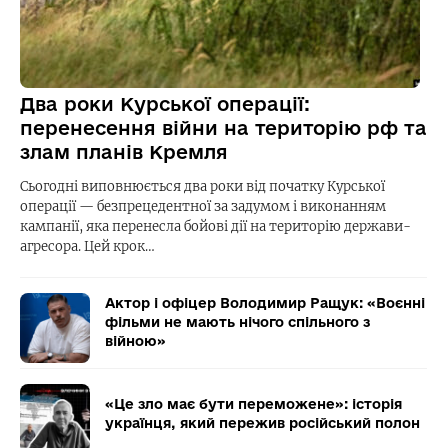
Два роки Курської операції:
перенесення війни на територію рф та
злам планів Кремля
Сьогодні виповнюється два роки від початку Курської
операції — безпрецедентної за задумом і виконанням
кампанії, яка перенесла бойові дії на територію держави-
агресора. Цей крок…
Актор і офіцер Володимир Ращук: «Воєнні
фільми не мають нічого спільного з
війною»
«Це зло має бути переможене»: історія
українця, який пережив російський полон