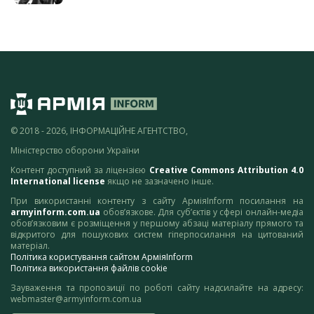
© 2018 - 2026, ІНФОРМАЦІЙНЕ АГЕНТСТВО,
Міністерство оборони України
Контент доступний за ліцензією
Creative Commons Attribution 4.0
International license
якщо не зазначено інше.
При використанні контенту з сайту АрміяInform посилання на
armyinform.com.ua
обов’язкове. Для суб’єктів у сфері онлайн-медіа
обов’язковим є розміщення у першому абзаці матеріалу прямого та
відкритого для пошукових систем гіперпосилання на цитований
матеріал.
Політика користування сайтом АрміяInform
Політика використання файлів cookie
Зауваження та пропозиції по роботі сайту надсилайте на адресу:
webmaster@armyinform.com.ua