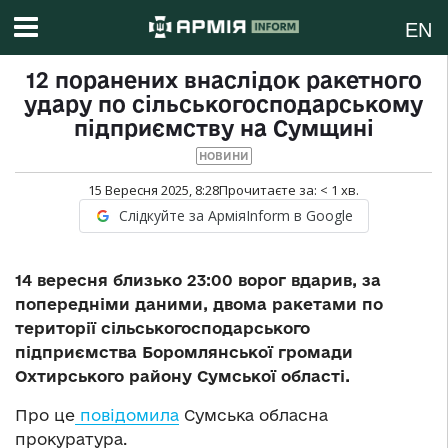
EN
12 поранених внаслідок ракетного
удару по сільськогосподарському
підприємству на Сумщині
НОВИНИ
15 Вересня 2025, 8:28
Прочитаєте за:
< 1
хв.
Слідкуйте за АрміяInform в Google
14 вересня близько 23:00 ворог вдарив, за
попередніми даними, двома ракетами по
території сільськогосподарського
підприємства Боромлянської громади
Охтирського району Сумської області.
Про це
повідомила
Сумська обласна
прокуратура.