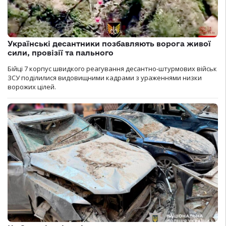
Українські десантники позбавляють ворога живої
сили, провізії та пального
Бійці 7 корпус швидкого реагування десантно-штурмових військ
ЗСУ поділилися видовищними кадрами з ураженнями низки
ворожих цілей.