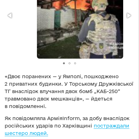
«Двоє поранених — у Ямполі, пошкоджено
2 приватних будинки. У Торському Дружківської
ТГ внаслідок влучання двох бомб „КАБ-250“
травмовано двох мешканців», — йдеться
в повідомленні.
Як повідомляла АрміяInform, за добу внаслідок
російських ударів по Харківщині
постраждали
шестеро людей.