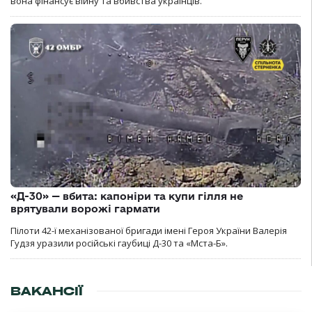
вона фінансує війну та вбивства українців.
«Д-30» — вбита: капоніри та купи гілля не
врятували ворожі гармати
Пілоти 42-ї механізованої бригади імені Героя України Валерія
Гудзя уразили російські гаубиці Д-30 та «Мста-Б».
ВАКАНСІЇ