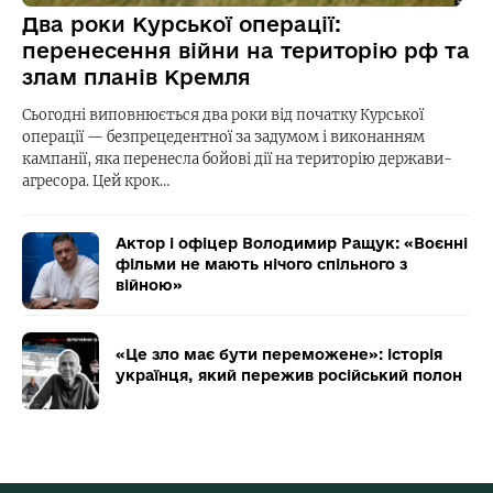
Два роки Курської операції:
перенесення війни на територію рф та
злам планів Кремля
Сьогодні виповнюється два роки від початку Курської
операції — безпрецедентної за задумом і виконанням
кампанії, яка перенесла бойові дії на територію держави-
агресора. Цей крок…
Актор і офіцер Володимир Ращук: «Воєнні
фільми не мають нічого спільного з
війною»
«Це зло має бути переможене»: історія
українця, який пережив російський полон