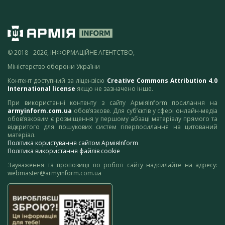
© 2018 - 2026, ІНФОРМАЦІЙНЕ АГЕНТСТВО,
Міністерство оборони України
Контент доступний за ліцензією
Creative Commons Attribution 4.0
International license
якщо не зазначено інше.
При використанні контенту з сайту АрміяInform посилання на
armyinform.com.ua
обов’язкове. Для суб’єктів у сфері онлайн-медіа
обов’язковим є розміщення у першому абзаці матеріалу прямого та
відкритого для пошукових систем гіперпосилання на цитований
матеріал.
Політика користування сайтом АрміяInform
Політика використання файлів cookie
Зауваження та пропозиції по роботі сайту надсилайте на адресу:
webmaster@armyinform.com.ua