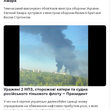
Хмара
Тимчасовий виконувач обов’язків міністра оборони України
Євгеній Хмара зустрівся з міністром оборони Великої Британії
Весом Стрітінгом.
Уражені 2 НПЗ, сторожові катери та судна
російського тіньового флоту — Президент
У ніч на 6 серпня українські далекобійні санкції знову
спрацювали на обмеження нафтових прибутків росії, з яких