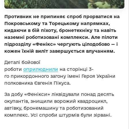
Противник не припиняє спроб прорватися на
Покровському та Торецькому напрямках,
кидаючи в бій піхоту, бронетехніку та навіть
наземні роботизовані комплекси. Але пілоти
підрозділу «Фенікс» чергують цілодобово — і
кожен їхній виліт завершується влучанням.
Деталі бойової
роботи
оприлюднили
на сторінці 3-
го прикордонного загону імені Героя України
полковника Євгенія Пікуса.
За добу «Фенікси» ліквідували понад десять
окупантів, знищили ворожий квадроцикл,
автівку, бронемашину та роботизований
комплекс. Усі спроби штурмів були зірвані.