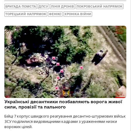
БРИГАДА ПОМСТА
ДПСУ
ЛІНІЯ ДРОНІВ
ПОКРОВСЬКИЙ НАПРЯМОК
ТОРЕЦЬКИЙ НАПРЯМОК
ФЕНІКС
ХРОНІКА ВІЙНИ
Українські десантники позбавляють ворога живої
сили, провізії та пального
Бійці 7 корпус швидкого реагування десантно-штурмових військ
ЗСУ поділилися видовищними кадрами з ураженнями низки
ворожих цілей.