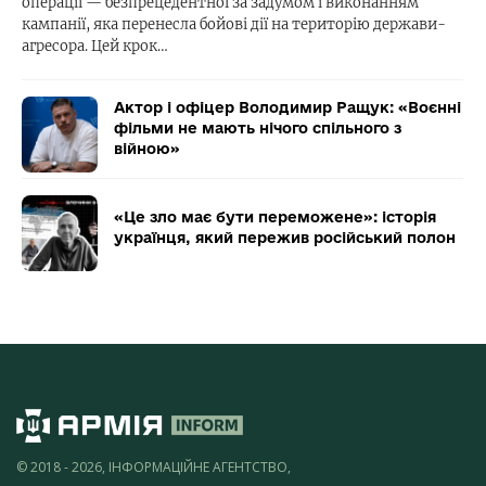
операції — безпрецедентної за задумом і виконанням
кампанії, яка перенесла бойові дії на територію держави-
агресора. Цей крок…
Актор і офіцер Володимир Ращук: «Воєнні
фільми не мають нічого спільного з
війною»
«Це зло має бути переможене»: історія
українця, який пережив російський полон
© 2018 - 2026, ІНФОРМАЦІЙНЕ АГЕНТСТВО,