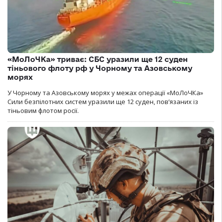
«МоЛоЧКа» триває: СБС уразили ще 12 суден
тіньового флоту рф у Чорному та Азовському
морях
У Чорному та Азовському морях у межах операції «МоЛоЧКа»
Сили безпілотних систем уразили ще 12 суден, пов’язаних із
тіньовим флотом росії.