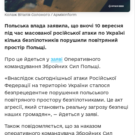
Колаж Віталія Солоного / АрміяInform
Польська влада заявила, що вночі 10 вересня
під час масованої російської атаки по Україні
кілька безпілотників порушили повітряний
простір Польщі.
Про це йдеться у
заяві
Оперативного
командування Збройних Сил Польщі.
«Внаслідок сьогоднішньої атаки Російської
Федерації на територію України сталося
безпрецедентне порушення польського
повітряного простору безпілотниками. Це акт
агресії, який становить реальну загрозу безпеці
наших громадян», — йдеться у заяві.
Також повідомляється, що за наказом
оперативного командувача Збройних Сил