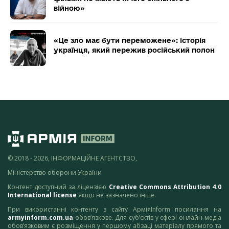
війною»
«Це зло має бути переможене»: історія
українця, який пережив російський полон
© 2018 - 2026, ІНФОРМАЦІЙНЕ АГЕНТСТВО,
Міністерство оборони України
Контент доступний за ліцензією
Creative Commons Attribution 4.0
International license
якщо не зазначено інше.
При використанні контенту з сайту АрміяInform посилання на
armyinform.com.ua
обов’язкове. Для суб’єктів у сфері онлайн-медіа
обов’язковим є розміщення у першому абзаці матеріалу прямого та