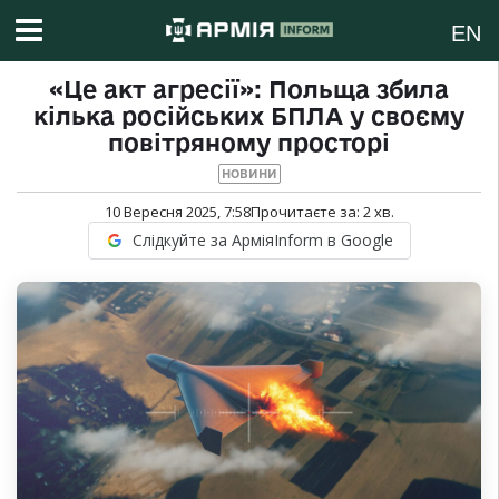
EN
«Це акт агресії»: Польща збила
кілька російських БПЛА у своєму
повітряному просторі
НОВИНИ
10 Вересня 2025, 7:58
Прочитаєте за:
2
хв.
Слідкуйте за АрміяInform в Google