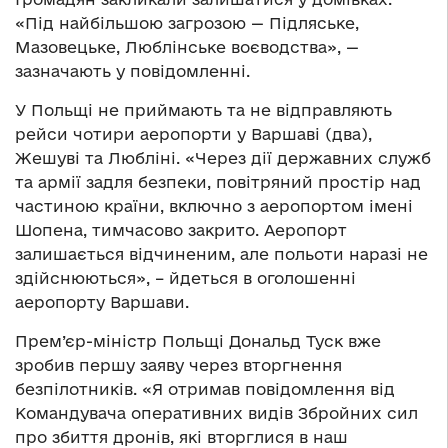
«Під найбільшою загрозою — Підляське,
Мазовецьке, Люблінське воєводства», —
зазначають у повідомленні.
У Польщі не приймають та не відправляють
рейси чотири аеропорти у Варшаві (два),
Жешуві та Любліні. «Через дії державних служб
та армії задля безпеки, повітряний простір над
частиною країни, включно з аеропортом імені
Шопена, тимчасово закрито. Аеропорт
залишається відчиненим, але польоти наразі не
здійснюються», – йдеться в оголошенні
аеропорту Варшави.
Прем’єр-міністр Польщі Дональд Туск вже
зробив першу заяву через вторгнення
безпілотників. «Я отримав повідомлення від
Командувача оперативних видів Збройних сил
про збиття дронів, які вторглися в наш