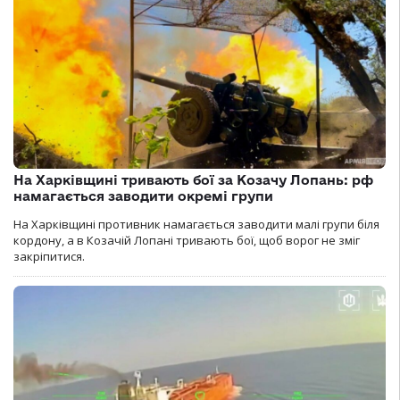
На Харківщині тривають бої за Козачу Лопань: рф
намагається заводити окремі групи
На Харківщині противник намагається заводити малі групи біля
кордону, а в Козачій Лопані тривають бої, щоб ворог не зміг
закріпитися.