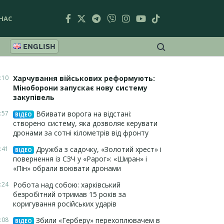
НАС
ENGLISH
:10
Харчування військових реформують:
Міноборони запускає нову систему
закупівель
:57
Вбивати ворога на відстані:
ВІДЕО
створено систему, яка дозволяє керувати
дронами за сотні кілометрів від фронту
:41
Дружба з садочку, «Золотий хрест» і
ВІДЕО
повернення із СЗЧ у «Рарог»: «Ширан» і
«Пін» обрали воювати дронами
:24
Робота над собою: харківський
безробітний отримав 15 років за
коригування російських ударів
:08
Збили «Герберу» перехоплювачем в
ВІДЕО