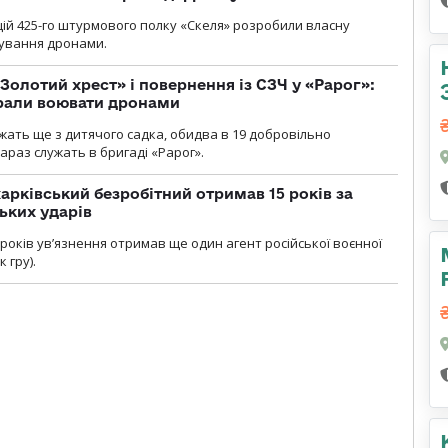
ій 425-го штурмового полку «Скеля» розробили власну
рування дронами.
Золотий хрест» і повернення із СЗЧ у «Рарог»:
брали воювати дронами
ужать ще з дитячого садка, обидва в 19 добровільно
зараз служать в бригаді «Рарог».
арківський безробітний отримав 15 років за
ьких ударів
років увʼязнення отримав ще один агент російської воєнної
 гру).