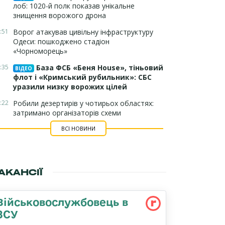
лоб: 1020-й полк показав унікальне
знищення ворожого дрона
:51
Ворог атакував цивільну інфраструктуру
Одеси: пошкоджено стадіон
«Чорноморець»
:35
База ФСБ «Беня House», тіньовий
ВІДЕО
флот і «Кримський рубильник»: СБС
уразили низку ворожих цілей
:22
Робили дезертирів у чотирьох областях:
затримано організаторів схеми
ВСІ НОВИНИ
АКАНСІЇ
Військовослужбовець в
ЗСУ