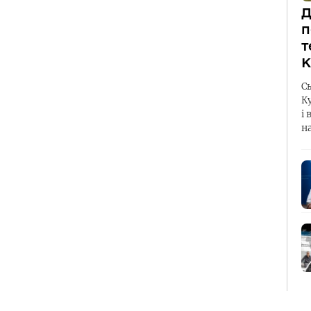
Д
п
т
К
С
К
і 
н