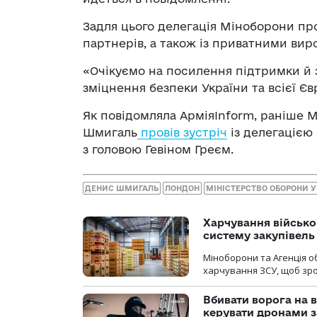
Задля цього делегація Міноборони пр
партнерів, а також із приватними вир
«Очікуємо на посилення підтримки й 
зміцнення безпеки України та всієї Є
Як повідомляла АрміяInform, раніше 
Шмигаль
провів зустріч
із делегацією
з головою Гевіном Греєм.
ДЕНИС ШМИГАЛЬ
ЛОНДОН
МІНІСТЕРСТВО ОБОРОНИ У
Харчування військ
систему закупівель
Міноборони та Агенція 
харчування ЗСУ, щоб зро
Вбивати ворога на в
керувати дронами з