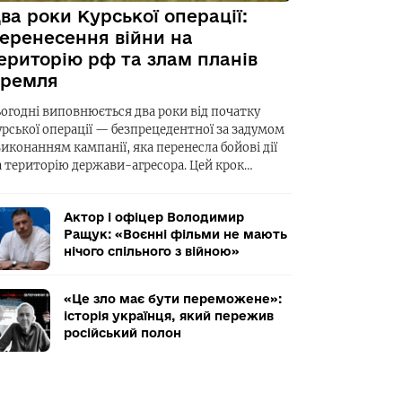
ва роки Курської операції:
еренесення війни на
ериторію рф та злам планів
ремля
ьогодні виповнюється два роки від початку
урської операції — безпрецедентної за задумом
виконанням кампанії, яка перенесла бойові дії
а територію держави-агресора. Цей крок…
Актор і офіцер Володимир
Ращук: «Воєнні фільми не мають
нічого спільного з війною»
«Це зло має бути переможене»:
історія українця, який пережив
російський полон