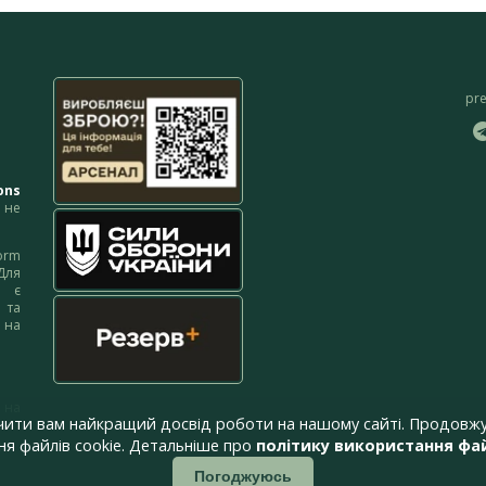
pr
ons
не
orm
Для
м є
 та
 на
 на
чити вам найкращий досвід роботи на нашому сайті. Продовжу
я файлів cookie. Детальніше про
політику використання фай
Погоджуюсь