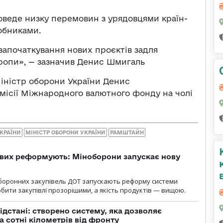
оведе низку перемовин з урядовцями країн-
обниками.
започаткування нових проєктів задля
вропи», — зазначив Денис Шмигаль
Міністр оборони України Денис
 місії Міжнародного валютного фонду на чолі
КРАЇНИ
МІНІСТР ОБОРОНИ УКРАЇНИ
РАМШТАЙН
ових реформують: Міноборони запускає нову
оборонних закупівель ДОТ запускають реформу системи
бити закупівлі прозорішими, а якість продуктів — вищою.
ідстані: створено систему, яка дозволяє
а сотні кілометрів від фронту