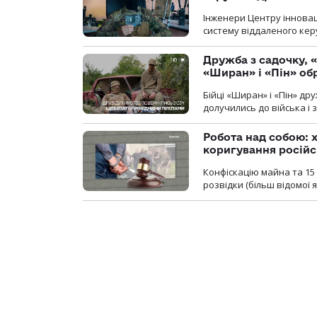
Інженери Центру інновац
систему віддаленого ке
Дружба з садочку, «
«Ширан» і «Пін» о
Бійці «Ширан» і «Пін» др
долучились до війська і 
Робота над собою: х
коригування російс
Конфіскацію майна та 15 
розвідки (більш відомої як