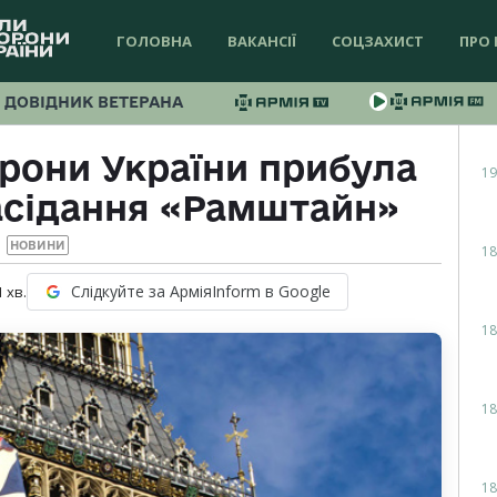
ГОЛОВНА
ВАКАНСІЇ
СОЦЗАХИСТ
ПРО 
ДОВІДНИК ВЕТЕРАНА
рони України прибула
19
асідання «Рамштайн»
НОВИНИ
18
Слідкуйте за АрміяInform в Google
1
хв.
18
18
18