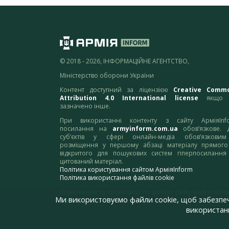
© 2018 - 2026, ІНФОРМАЦІЙНЕ АГЕНТСТВО,
Міністерство оборони України
Контент доступний за ліцензією
Creative Comm
Attribution 4.0 International license
якщо 
зазначено інше.
При використанні контенту з сайту АрміяInf
посилання на
armyinform.com.ua
обов’язкове. 
суб’єктів у сфері онлайн-медіа обов’язкови
розміщення у першому абзаці матеріалу прямого
відкритого для пошукових систем гіперпосилання
цитований матеріал.
Політика користування сайтом АрміяInform
Політика використання файлів cookie
Зауваження та пропозиції по роботі сайту надсилайте
Ми використовуємо файли cookie, щоб забезпе
адресу:
webmaster@armyinform.com.ua
використанн