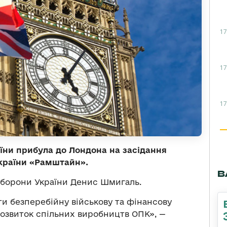
17
17
17
їни прибула до Лондона на засідання
України «Рамштайн».
В
оборони України Денис Шмигаль.
и безперебійну військову та фінансову
розвиток спільних виробництв ОПК», —