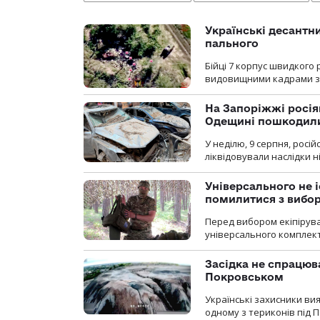
Українські десантни
пального
Бійці 7 корпус швидкого
видовищними кадрами з 
На Запоріжжі росія
Одещині пошкодили
У неділю, 9 серпня, росі
ліквідовували наслідки н
Універсального не і
помилитися з вибо
Перед вибором екіпірув
універсального комплекту,
Засідка не спрацюв
Покровськом
Українські захисники вия
одному з териконів під 