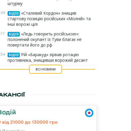
штурму
:39
«Сталевий Кордон» знищив
ВІДЕО
стартову позицію російських «Молній» та
інші ворожі цілі
:11
«Ледь говорить російською»:
ВІДЕО
полонений окупант із Туви благає не
повертати його до рф
:54
Рій «Баракуд» зірвав ротацію
ВІДЕО
противника, знищивши ворожий десант
ВСІ НОВИНИ
АКАНСІЇ
Водій
від 21000 до 130000 грн