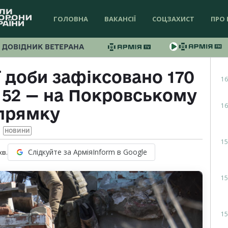
ГОЛОВНА
ВАКАНСІЇ
СОЦЗАХИСТ
ПРО 
ДОВІДНИК ВЕТЕРАНА
 доби зафіксовано 170
16
х 52 — на Покровському
16
прямку
НОВИНИ
15
Слідкуйте за АрміяInform в Google
хв.
15
15