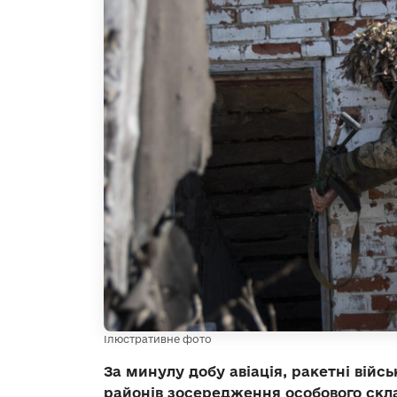
Ілюстративне фото
За минулу добу авіація, ракетні війс
районів зосередження особового склад