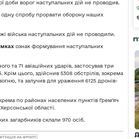
ї доби ворог наступальних дій не проводив.
 одну спробу прорвати оборону наших
жі війська наступальних дій не проводили.
П
ямках
ознак формування наступальних
го та 71 авіаційних ударів, застосував три
. Крім цього, здійснив 5308 обстрілів, зокрема
вогню, та залучив для ураження 6125 дронів-
окрема по районах населених пунктів Грем’яч
 Херсонської області.
их загарбників склали 970 осіб.
Д
ИТУАЦІЯ НА ФРОНТІ