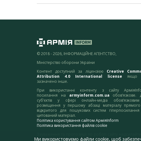
© 2018 - 2026, ІНФОРМАЦІЙНЕ АГЕНТСТВО,
Міністерство оборони України
Контент доступний за ліцензією
Creative Comm
Attribution 4.0 International license
якщо 
зазначено інше.
При використанні контенту з сайту АрміяInf
посилання на
armyinform.com.ua
обов’язкове. 
суб’єктів у сфері онлайн-медіа обов’язкови
розміщення у першому абзаці матеріалу прямого
відкритого для пошукових систем гіперпосилання
цитований матеріал.
Політика користування сайтом АрміяInform
Політика використання файлів cookie
Зауваження та пропозиції по роботі сайту надсилайте
Ми використовуємо файли cookie, щоб забезпе
адресу:
webmaster@armyinform.com.ua