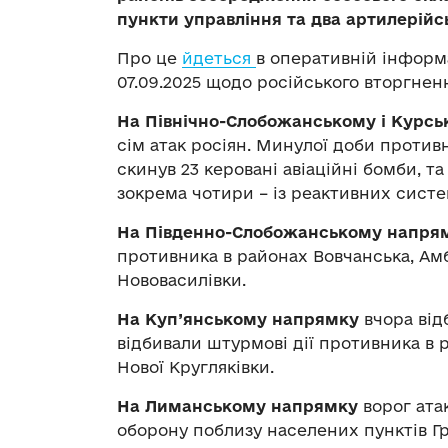
пункти управління та два артилерійс
Про це
йдеться
в оперативній інформ
07.09.2025 щодо російського вторгнен
На Північно-Слобожанському і Курс
сім атак росіян. Минулої доби противн
скинув 23 керовані авіаційні бомби, та
зокрема чотири – із реактивних систе
На Південно-Слобожанському напря
противника в районах Вовчанська, Амб
Нововасилівки.
На Куп’янському напрямку
вчора від
відбивали штурмові дії противника в р
Нової Кругляківки.
На Лиманському напрямку
ворог ата
оборону поблизу населених пунктів Гре