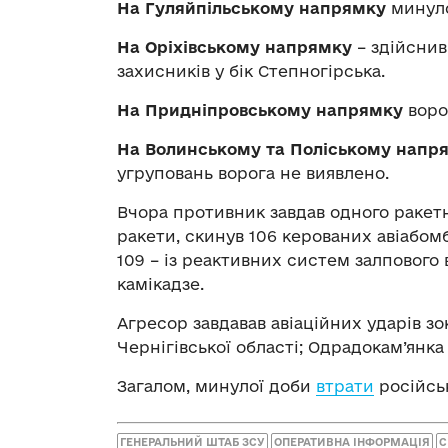
На Гуляйпільському напрямку
минуло
На Оріхівському напрямку
– здійснив
захисників у бік Степногірська.
На Придніпровському напрямку
воро
На Волинському та Поліському напр
угруповань ворога не виявлено.
Вчора противник завдав одного ракетно
ракети, скинув 106 керованих авіабомб
109 – із реактивних систем залпового 
камікадзе.
Агресор завдавав авіаційних ударів з
Чернігівської області; Одрадокам’янка
Загалом, минулої доби
втрати
російськ
ГЕНЕРАЛЬНИЙ ШТАБ ЗСУ
ОПЕРАТИВНА ІНФОРМАЦІЯ
С