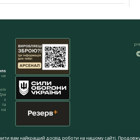
pr
ons
не
orm
Для
м є
 та
 на
 на
чити вам найкращий досвід роботи на нашому сайті. Продовжу