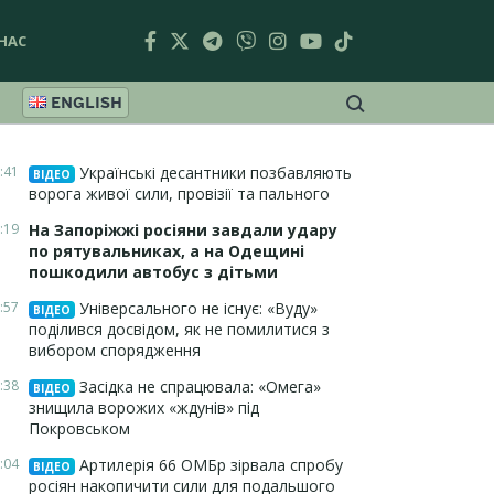
НАС
ENGLISH
:41
Українські десантники позбавляють
ВІДЕО
ворога живої сили, провізії та пального
:19
На Запоріжжі росіяни завдали удару
по рятувальниках, а на Одещині
пошкодили автобус з дітьми
:57
Універсального не існує: «Вуду»
ВІДЕО
поділився досвідом, як не помилитися з
вибором спорядження
:38
Засідка не спрацювала: «Омега»
ВІДЕО
знищила ворожих «ждунів» під
Покровськом
:04
Артилерія 66 ОМБр зірвала спробу
ВІДЕО
росіян накопичити сили для подальшого