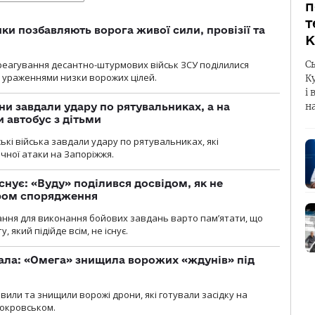
п
т
ки позбавляють ворога живої сили, провізії та
К
 реагування десантно-штурмових військ ЗСУ поділилися
С
ураженнями низки ворожих цілей.
К
і 
ни завдали удару по рятувальниках, а на
н
 автобус з дітьми
йські війська завдали удару по рятувальниках, які
ічної атаки на Запоріжжя.
снує: «Вуду» поділився досвідом, як не
ром спорядження
ання для виконання бойових завдань варто пам’ятати, що
 який підійде всім, не існує.
ала: «Омега» знищила ворожих «ждунів» під
вили та знищили ворожі дрони, які готували засідку на
Покровськом.