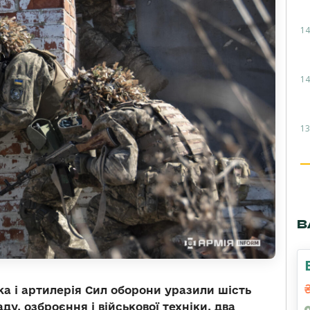
14
14
13
В
ька і артилерія Сил оборони уразили шість
у, озброєння і військової техніки, два