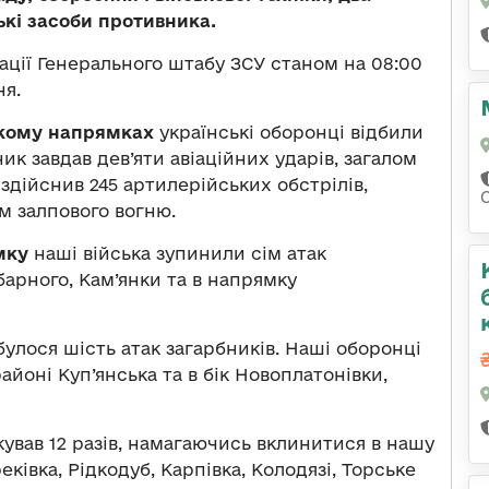
ькі засоби противника.
ації Генерального штабу ЗСУ станом на 08:00
ня.
ькому напрямках
українські оборонці відбили
ик завдав дев’яти авіаційних ударів, загалом
 здійснив 245 артилерійських обстрілів,
м залпового вогню.
мку
наші війська зупинили сім атак
арного, Кам’янки та в напрямку
булося шість атак загарбників. Наші оборонці
айоні Куп’янська та в бік Новоплатонівки,
кував 12 разів, намагаючись вклинитися в нашу
ківка, Рідкодуб, Карпівка, Колодязі, Торське