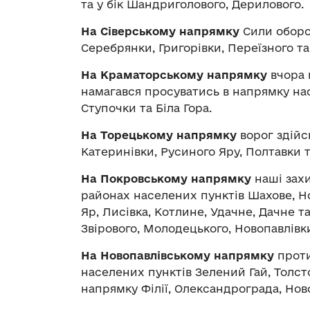
та у бік Шандриголового, Дерилового.
На Сіверському напрямку
Сили оборо
Серебрянки, Григорівки, Переїзного та
На Краматорському напрямку
вчора 
намагався просуватись в напрямку нас
Ступочки та Біла Гора.
На Торецькому напрямку
ворог здійс
Катеринівки, Русиного Яру, Полтавки т
На Покровському напрямку
наші захи
районах населених пунктів Шахове, Н
Яр, Лисівка, Котлине, Удачне, Дачне т
Звірового, Молодецького, Новопавлівки,
На Новопавлівському напрямку
проти
населених пунктів Зелений Гай, Толст
напрямку Філії, Олександрограда, Ново