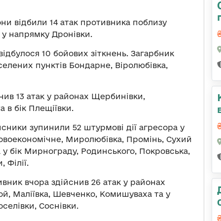
ни відбили 14 атак противника поблизу
 у напрямку Дронівки.
відбулося 10 бойових зіткнень. Загарбник
елених пунктів Бондарне, Віролюбівка,
нив 13 атак у районах Щербинівки,
а в бік Плещіївки.
сники зупинили 52 штурмові дії агресора у
овоекономічне, Миролюбівка, Промінь, Сухий
а у бік Мирнограду, Родинського, Покровська,
 Філії.
вник вчора здійснив 26 атак у районах
ой, Маліївка, Шевченко, Комишуваха та у
селівки, Соснівки.