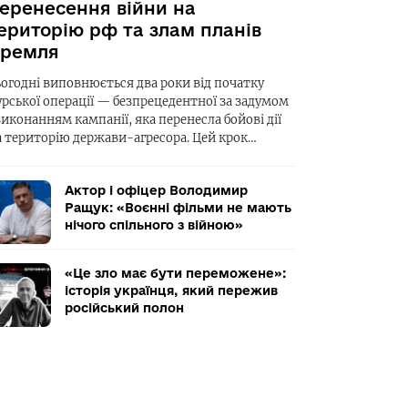
еренесення війни на
ериторію рф та злам планів
ремля
ьогодні виповнюється два роки від початку
урської операції — безпрецедентної за задумом
виконанням кампанії, яка перенесла бойові дії
а територію держави-агресора. Цей крок…
Актор і офіцер Володимир
Ращук: «Воєнні фільми не мають
нічого спільного з війною»
«Це зло має бути переможене»:
історія українця, який пережив
російський полон