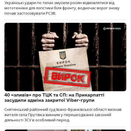
Українські удари по тилах змусили росіян відмовлятися від
мототехніки для логістики біля фронту, водночас ворог знову
почав застосовувати РСЗВ.
40 «зливів» про ТЦК та СП: на Прикарпатті
засудили адміна закритої Viber-групи
Снятинський районний суд Івано-Франківської області визнав
жителя села Прутівка винним у перешкоджанні законній
діяльності ЗСУ в особливий період.