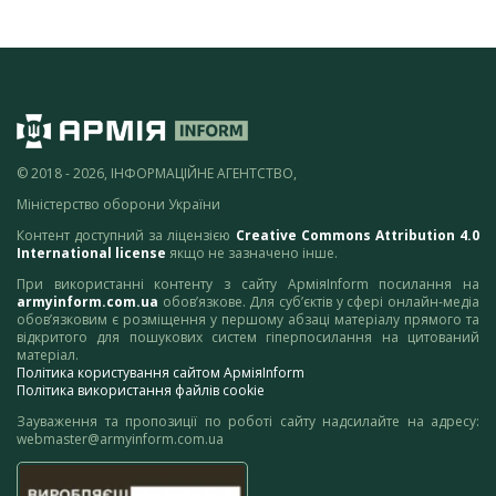
© 2018 - 2026, ІНФОРМАЦІЙНЕ АГЕНТСТВО,
Міністерство оборони України
Контент доступний за ліцензією
Creative Commons Attribution 4.0
International license
якщо не зазначено інше.
При використанні контенту з сайту АрміяInform посилання на
armyinform.com.ua
обов’язкове. Для суб’єктів у сфері онлайн-медіа
обов’язковим є розміщення у першому абзаці матеріалу прямого та
відкритого для пошукових систем гіперпосилання на цитований
матеріал.
Політика користування сайтом АрміяInform
Політика використання файлів cookie
Зауваження та пропозиції по роботі сайту надсилайте на адресу:
webmaster@armyinform.com.ua