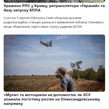
Уражено РЛС у Криму, ретранслятори «Гераней» та
базу запуску БПЛА
У ніч на 7 серпня 2026 року Сили оборони уразили
радіолокаційну станцію раннього виявлення поблизу Оленівки і
місце зберігання, підготовки і пуску ударних БПЛА.
«Мули» та мотоцикли не допомогли: як ЗСУ
зламали логістику росіян на Олександрівському
напрямку