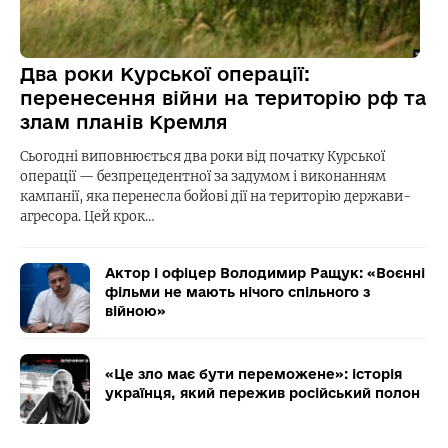
Два роки Курської операції:
перенесення війни на територію рф та
злам планів Кремля
Сьогодні виповнюється два роки від початку Курської
операції — безпрецедентної за задумом і виконанням
кампанії, яка перенесла бойові дії на територію держави-
агресора. Цей крок…
Актор і офіцер Володимир Ращук: «Воєнні
фільми не мають нічого спільного з
війною»
«Це зло має бути переможене»: історія
українця, який пережив російський полон