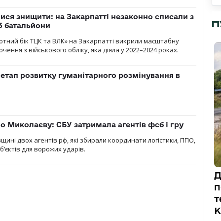
ся знищити: на Закарпатті незаконно списали з
П
 3 батальйони
тний бік ТЦК та ВЛК» на Закарпатті викрили масштабну
ення з військового обліку, яка діяла у 2022–2024 роках.
 етап розвитку гуманітарного розмінування в
о Миколаєву: СБУ затримала агентів фсб і гру
щині двох агентів рф, які збирали координати логістики, ППО,
б’єктів для ворожих ударів.
Д
п
т
К