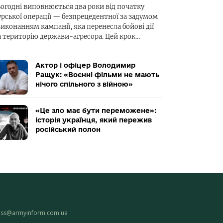
ьогодні виповнюється два роки від початку
урської операції — безпрецедентної за задумом
виконанням кампанії, яка перенесла бойові дії
а територію держави-агресора. Цей крок…
Актор і офіцер Володимир
Ращук: «Воєнні фільми не мають
нічого спільного з війною»
«Це зло має бути переможене»:
історія українця, який пережив
російський полон
ess@armyinform.com.ua