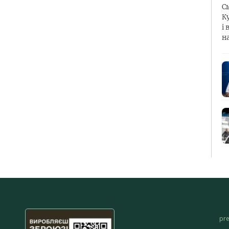
С
К
і 
н
pr