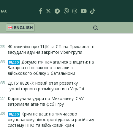
НАС
ENGLISH
:00
40 «зливів» про ТЦК та СП: на Прикарпатті
засудили адміна закритої Viber-групи
:53
Документи намагалися знищити: на
ВІДЕО
Закарпатті незаконно списали з
військового обліку 3 батальйони
:35
ДСТУ 8820-7: новий етап розвитку
гуманітарного розмінування в Україні
:27
Коригували удари по Миколаєву: СБУ
затримала агентів фсб і гру
:09
Крим не ваш: на тимчасово
ВІДЕО
окупованому півострові уразили російську
систему ППО та військовий кран