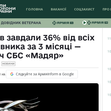
ГОЛОВНА
ВАКАНСІЇ
СОЦЗАХИСТ
ПРО 
ДОВІДНИК ВЕТЕРАНА
в завдали 36% від всіх
11
ника за 3 місяці —
10
ч СБС «Мадяр»
НОВИНИ
10
Слідкуйте за АрміяInform в Google
1
хв.
10
10