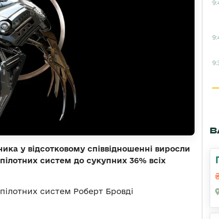
9:
9:
9:
В
ника у відсотковому співвідношенні виросли
зпілотних систем до сукупних 36% всіх
пілотних систем Роберт Бровді