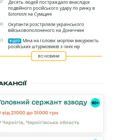
47
Десять людей постраждало внаслідок
подвійного російського удару по ринку в
Білопіллі на Сумщині
46
Окупанти розстріляли українського
військовополоненого на Донеччині
33
Міна на голови: морпіхи викурюють
ВІДЕО
російських штурмовиків з їхніх нір
ВСІ НОВИНИ
АКАНСІЇ
Головний сержант взводу
від 21000 до 51000 грн
Чернігів, Чернігівська область