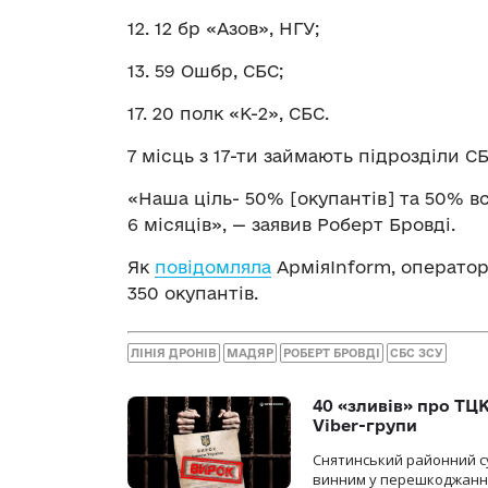
12. 12 бр «Азов», НГУ;
13. 59 Ошбр, СБС;
17. 20 полк «К-2», СБС.
7 місць з 17-ти займають підрозділи СБ
«Наша ціль- 50% [окупантів] та 50% вс
6 місяців», — заявив Роберт Бровді.
Як
повідомляла
АрміяInform, оператор
350 окупантів.
ЛІНІЯ ДРОНІВ
МАДЯР
РОБЕРТ БРОВДІ
СБС ЗСУ
40 «зливів» про ТЦК
Viber-групи
Снятинський районний су
винним у перешкоджанні 