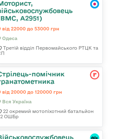
Моторист,
військовослужбовець
(ВМС, А2951)
від 22000 до 53000 грн
Одеса
Третій відділ Первомайського РТЦК та
СП
Стрілець-помічник
гранатометника
від 20000 до 120000 грн
Вся Україна
22 окремий мотопіхотний батальйон
92 ОШБр
Військовослужбовець