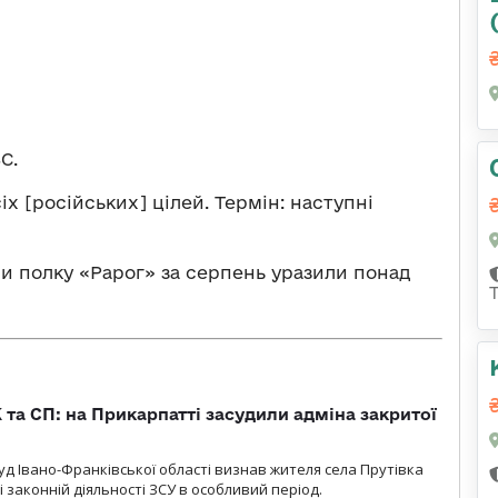
С.
іх [російських] цілей. Термін: наступні
и полку «Рарог» за серпень уразили понад
 та СП: на Прикарпатті засудили адміна закритої
д Івано-Франківської області визнав жителя села Прутівка
законній діяльності ЗСУ в особливий період.