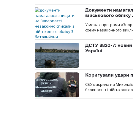
Документи намагали
військового обліку
У межах програми «Зворо
схему незаконного виключ
ДСТУ 8820-7: новий
Україні
Коригували удари п
СБУ викрила на Миколаїв
блокпостів і військових о