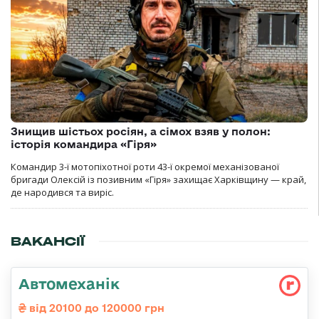
Знищив шістьох росіян, а сімох взяв у полон:
історія командира «Гіря»
Командир 3-ї мотопіхотної роти 43-ї окремої механізованої
бригади Олексій із позивним «Гіря» захищає Харківщину — край,
де народився та виріс.
ВАКАНСІЇ
Автомеханік
від 20100 до 120000 грн