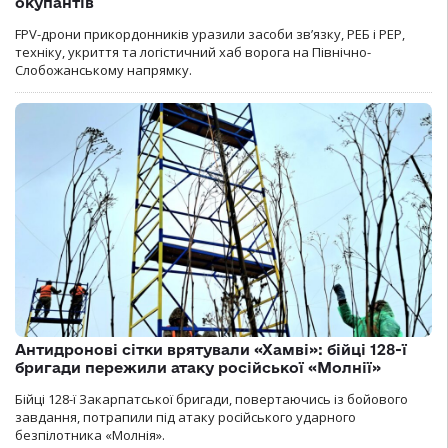
окупантів
FPV-дрони прикордонників уразили засоби зв’язку, РЕБ і РЕР,
техніку, укриття та логістичний хаб ворога на Північно-
Слобожанському напрямку.
Антидронові сітки врятували «Хамві»: бійці 128-ї
бригади пережили атаку російської «Молнії»
Бійці 128-ї Закарпатської бригади, повертаючись із бойового
завдання, потрапили під атаку російського ударного
безпілотника «Молнія».