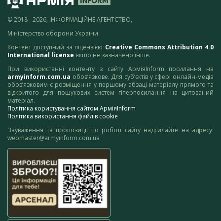
© 2018 - 2026, ІНФОРМАЦІЙНЕ АГЕНТСТВО,
Міністерство оборони України
Контент доступний за ліцензією
Creative Commons Attribution 4.0
International license
якщо не зазначено інше.
При використанні контенту з сайту АрміяInform посилання на
armyinform.com.ua
обов’язкове. Для суб’єктів у сфері онлайн-медіа
обов’язковим є розміщення у першому абзаці матеріалу прямого та
відкритого для пошукових систем гіперпосилання на цитований
матеріал.
Політика користування сайтом АрміяInform
Політика використання файлів cookie
Зауваження та пропозиції по роботі сайту надсилайте на адресу:
webmaster@armyinform.com.ua