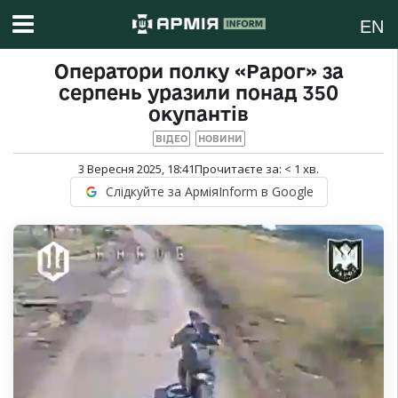
EN
Оператори полку «Рарог» за
серпень уразили понад 350
окупантів
ВІДЕО
НОВИНИ
3 Вересня 2025, 18:41
Прочитаєте за:
< 1
хв.
Слідкуйте за АрміяInform в Google