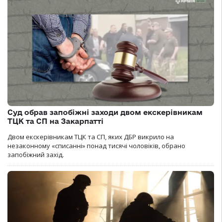
Суд обрав запобіжні заходи двом екскерівникам
ТЦК та СП на Закарпатті
Двом екскерівникам ТЦК та СП, яких ДБР викрило на
незаконному «списанні» понад тисячі чоловіків, обрано
запобіжний захід.