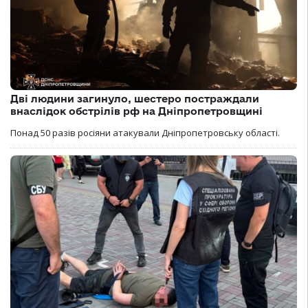
Дві людини загинуло, шестеро постраждали
внаслідок обстрілів рф на Дніпропетровщині
Понад 50 разів росіяни атакували Дніпропетровську області.