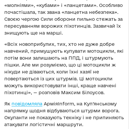
«молніями», «кубами» і «ланцетами». Особливо
почастішала, так звана «ланцетна небезпека».
Своєю чергою Сили оборони пильно стежать за
пересуванням ворожих піхотинців. Зазвичай їх
знищують ще на марші.
«Всіх новоприбулих, тих, хто не дуже добре
навчений, примушують купувати мотоцикли, які
потім вони залишають на ППД, і штурмують
пішки. Але ми розуміємо, що ці мотоцикли ж
нікуди не діваються, коли їхні хазяї не
повертаються із цих штурмів. Ці мотоцикли
можуть використовувати інші, краще навчені
піхотинці», — розповів Максим Білоусов.
Як
повідомляла
АрміяInform, на Куп’янському
напрямку щодня відбуваються штурми ворога.
Окупанти не показують техніку і не припиняють
атакувати логістичні маршрути.