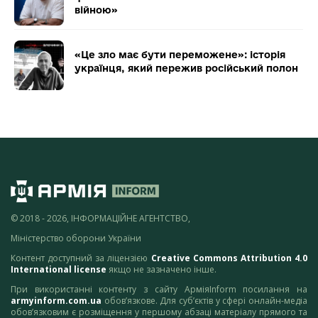
війною»
«Це зло має бути переможене»: історія
українця, який пережив російський полон
© 2018 - 2026, ІНФОРМАЦІЙНЕ АГЕНТСТВО,
Міністерство оборони України
Контент доступний за ліцензією
Creative Commons Attribution 4.0
International license
якщо не зазначено інше.
При використанні контенту з сайту АрміяInform посилання на
armyinform.com.ua
обов’язкове. Для суб’єктів у сфері онлайн-медіа
обов’язковим є розміщення у першому абзаці матеріалу прямого та