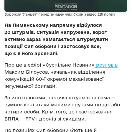
Ворожий "ланцет" перед знищенням. Скрін з відео 225 полку
На Лиманському напрямку відбулося
20 штурмів. Ситуація напружена, ворог
активно зараз намагається штурмувати
позиції Сил оборони і застосовує все,
що є в його арсеналі.
Про це в ефірі «Суспільне Новини»
розповів
Максим Білоусов, начальник відділення
комунікацій 60-ї окремої механізованої
Інгулецької бригади.
За його словами, тактика штурмів та сама —
сумнозвісні атаки малими групами по дві або
чотири особи. Крім того, це і застосування
БПЛА — FPV і дронів зі скидами.
По позиціях Сил оборони б’ють ще й