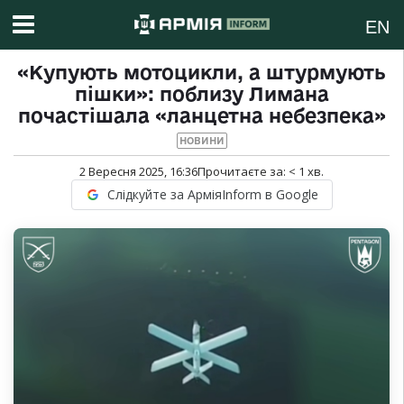
EN
«Купують мотоцикли, а штурмують
пішки»: поблизу Лимана
почастішала «ланцетна небезпека»
НОВИНИ
2 Вересня 2025, 16:36
Прочитаєте за:
< 1
хв.
Слідкуйте за АрміяInform в Google