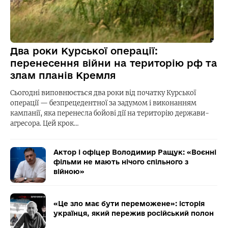
Два роки Курської операції:
перенесення війни на територію рф та
злам планів Кремля
Сьогодні виповнюється два роки від початку Курської
операції — безпрецедентної за задумом і виконанням
кампанії, яка перенесла бойові дії на територію держави-
агресора. Цей крок…
Актор і офіцер Володимир Ращук: «Воєнні
фільми не мають нічого спільного з
війною»
«Це зло має бути переможене»: історія
українця, який пережив російський полон