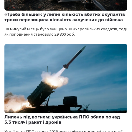
«Треба більше»: у липні кількість вбитих окупантів
трохи перевищила кількість залучених до війська
За минулий місяць було знищено 30 957 російських солдатів, тоді
як поповнення становило 29 800 осіб.
Липень під вогнем: українська ППО збила понад
5,3 тисячі ракет і дронів
Українська ППО в липні 2026 року відбила масовані атаки росії,