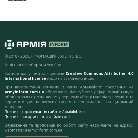
© 2018 - 2026, ІНФОРМАЦІЙНЕ АГЕНТСТВО,
Міністерство оборони України
Контент доступний за ліцензією
Creative Commons Attribution 4.0
International license
якщо не зазначено інше.
При використанні контенту з сайту АрміяInform посилання на
armyinform.com.ua
обов’язкове. Для суб’єктів у сфері онлайн-медіа
обов’язковим є розміщення у першому абзаці матеріалу прямого та
відкритого для пошукових систем гіперпосилання на цитований
матеріал.
Політика користування сайтом АрміяInform
Політика використання файлів cookie
Зауваження та пропозиції по роботі сайту надсилайте на адресу:
webmaster@armyinform.com.ua