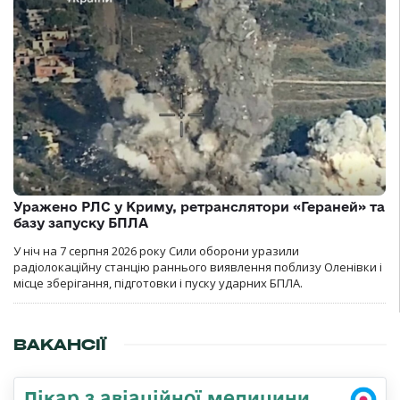
Уражено РЛС у Криму, ретранслятори «Гераней» та
базу запуску БПЛА
У ніч на 7 серпня 2026 року Сили оборони уразили
радіолокаційну станцію раннього виявлення поблизу Оленівки і
місце зберігання, підготовки і пуску ударних БПЛА.
ВАКАНСІЇ
Лікар з авіаційної медицини,