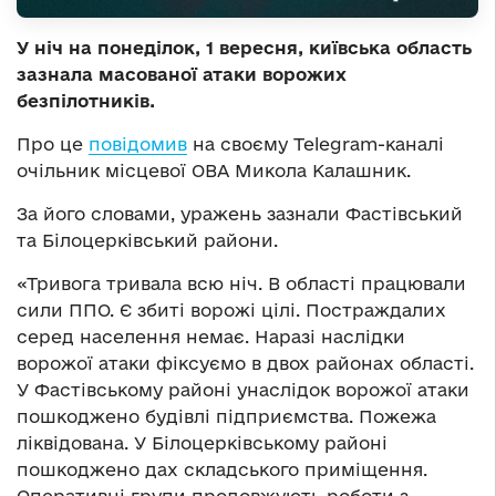
У ніч на понеділок, 1 вересня, київська область
зазнала масованої атаки ворожих
безпілотників.
Про це
повідомив
на своєму Telegram-каналі
очільник місцевої ОВА Микола Калашник.
За його словами, уражень зазнали Фастівський
та Білоцерківський райони.
«Тривога тривала всю ніч. В області працювали
сили ППО. Є збиті ворожі цілі. Постраждалих
серед населення немає. Наразі наслідки
ворожої атаки фіксуємо в двох районах області.
У Фастівському районі унаслідок ворожої атаки
пошкоджено будівлі підприємства. Пожежа
ліквідована. У Білоцерківському районі
пошкоджено дах складського приміщення.
Оперативні групи продовжують роботи з