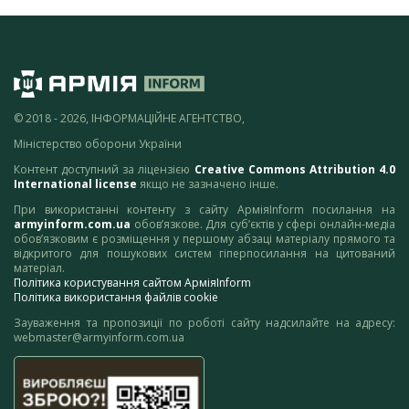
© 2018 - 2026, ІНФОРМАЦІЙНЕ АГЕНТСТВО,
Міністерство оборони України
Контент доступний за ліцензією
Creative Commons Attribution 4.0
International license
якщо не зазначено інше.
При використанні контенту з сайту АрміяInform посилання на
armyinform.com.ua
обов’язкове. Для суб’єктів у сфері онлайн-медіа
обов’язковим є розміщення у першому абзаці матеріалу прямого та
відкритого для пошукових систем гіперпосилання на цитований
матеріал.
Політика користування сайтом АрміяInform
Політика використання файлів cookie
Зауваження та пропозиції по роботі сайту надсилайте на адресу:
webmaster@armyinform.com.ua