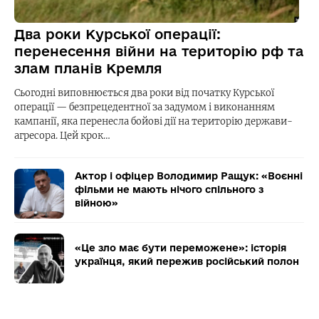
Два роки Курської операції:
перенесення війни на територію рф та
злам планів Кремля
Сьогодні виповнюється два роки від початку Курської
операції — безпрецедентної за задумом і виконанням
кампанії, яка перенесла бойові дії на територію держави-
агресора. Цей крок…
Актор і офіцер Володимир Ращук: «Воєнні
фільми не мають нічого спільного з
війною»
«Це зло має бути переможене»: історія
українця, який пережив російський полон