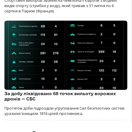
Спортсмен виборов звання на чемпіонаті Європи з водних
видів спорту (стрибки у воду), який тривав з 31 липня по 6
серпня в Парижі (Франція).
За добу ліквідовано 68 точок вильоту ворожих
дронів — СБС
Протягом доби підрозділи угруповання Сил безпілотних систем
уразили/знищили 1816 цілей противника.