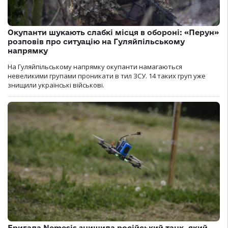
Окупанти шукають слабкі місця в обороні: «Перун»
розповів про ситуацію на Гуляйпільському
напрямку
На Гуляйпільському напрямку окупанти намагаються
невеликими групами проникати в тил ЗСУ. 14 таких груп уже
знищили українські військові.
Бригада Nemesis знищила російський танк, який