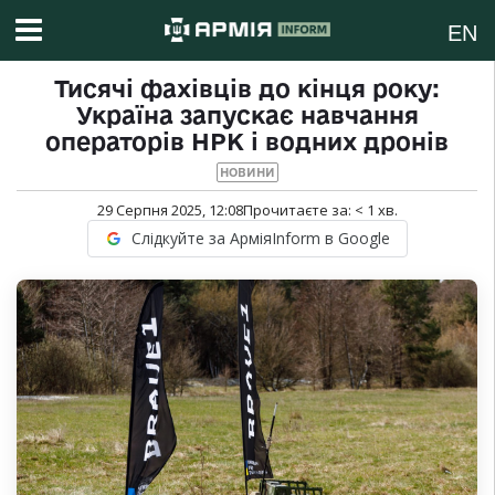
EN
Тисячі фахівців до кінця року:
Україна запускає навчання
операторів НРК і водних дронів
НОВИНИ
29 Серпня 2025, 12:08
Прочитаєте за:
< 1
хв.
Слідкуйте за АрміяInform в Google