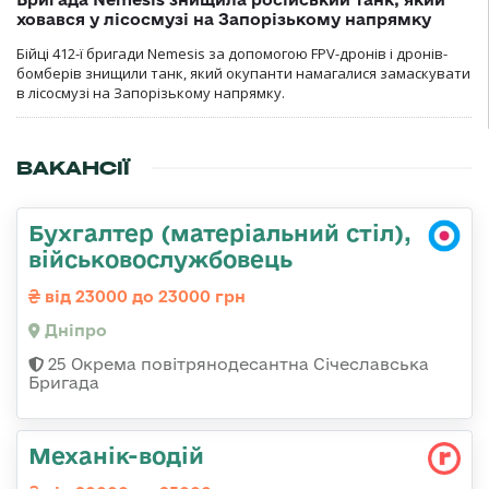
ховався у лісосмузі на Запорізькому напрямку
Бійці 412-ї бригади Nemesis за допомогою FPV-дронів і дронів-
бомберів знищили танк, який окупанти намагалися замаскувати
в лісосмузі на Запорізькому напрямку.
ВАКАНСІЇ
Бухгалтер (матеріальний стіл),
військовослужбовець
від 23000 до 23000 грн
Дніпро
25 Окрема повітрянодесантна Січеславська
Бригада
Механік-водій