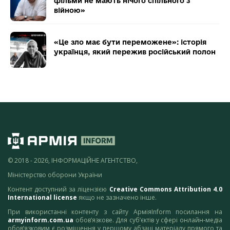
фільми не мають нічого спільного з
війною»
«Це зло має бути переможене»: історія
українця, який пережив російський полон
© 2018 - 2026, ІНФОРМАЦІЙНЕ АГЕНТСТВО,
Міністерство оборони України
Контент доступний за ліцензією
Creative Commons Attribution 4.0
International license
якщо не зазначено інше.
При використанні контенту з сайту АрміяInform посилання на
armyinform.com.ua
обов’язкове. Для суб’єктів у сфері онлайн-медіа
обов’язковим є розміщення у першому абзаці матеріалу прямого та