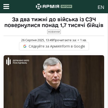
EN
За два тижні до війська із СЗЧ
повернулися понад 1,7 тисячі бійців
НОВИНИ
26 Серпня 2025, 13:49
Прочитаєте за:
< 1
хв.
Слідкуйте за АрміяInform в Google