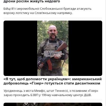
дрони росіян живуть недовго
Бійці 81-ї аеромобільної Слобожанської бригади атакують
ворожу логістику на Словʼянському напрямку.
«Я тут, щоб допомогти українцям»: американський
доброволець «Гізер» готується стати десантником
Уродженець з міста Мемфіс, штат Теннессі, з позивним «Гізер»
зараз проходить БЗВП у 199-му навчальному центрі ДШВ.