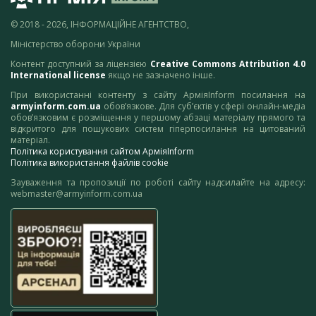
© 2018 - 2026, ІНФОРМАЦІЙНЕ АГЕНТСТВО,
Міністерство оборони України
Контент доступний за ліцензією
Creative Commons Attribution 4.0
International license
якщо не зазначено інше.
При використанні контенту з сайту АрміяInform посилання на
armyinform.com.ua
обов’язкове. Для суб’єктів у сфері онлайн-медіа
обов’язковим є розміщення у першому абзаці матеріалу прямого та
відкритого для пошукових систем гіперпосилання на цитований
матеріал.
Політика користування сайтом АрміяInform
Політика використання файлів cookie
Зауваження та пропозиції по роботі сайту надсилайте на адресу:
webmaster@armyinform.com.ua