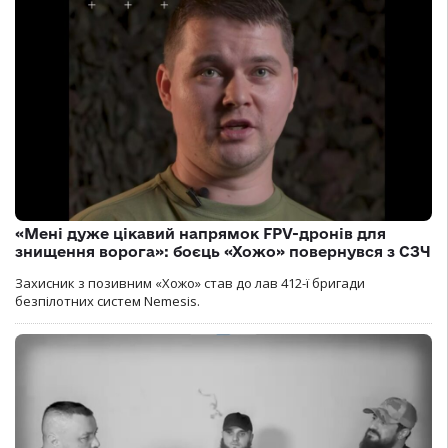
«Мені дуже цікавий напрямок FPV-дронів для
знищення ворога»: боєць «Хожо» повернувся з СЗЧ
Захисник з позивним «Хожо» став до лав 412-ї бригади
безпілотних систем Nemesis.