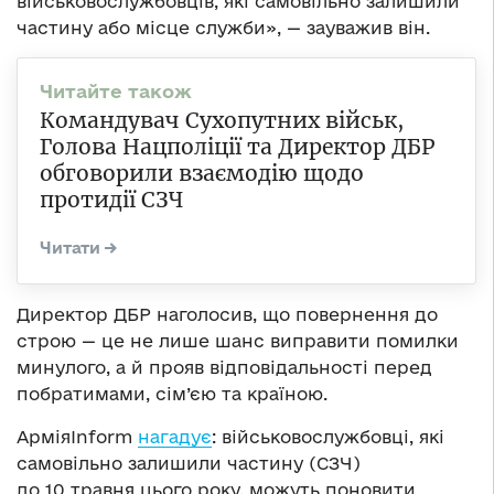
військовослужбовців, які самовільно залишили
частину або місце служби», — зауважив він.
Командувач Сухопутних військ,
Голова Нацполіції та Директор ДБР
обговорили взаємодію щодо
протидії СЗЧ
Директор ДБР наголосив, що повернення до
строю — це не лише шанс виправити помилки
минулого, а й прояв відповідальності перед
побратимами, сім’єю та країною.
АрміяInform
нагадує
: військовослужбовці, які
самовільно залишили частину (СЗЧ)
до 10 травня цього року, можуть поновити