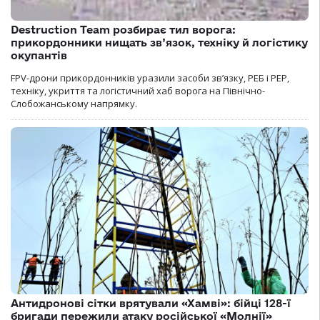
Destruction Team розбирає тил ворога:
прикордонники нищать зв’язок, техніку й логістику
окупантів
FPV-дрони прикордонників уразили засоби зв’язку, РЕБ і РЕР,
техніку, укриття та логістичний хаб ворога на Північно-
Слобожанському напрямку.
Антидронові сітки врятували «Хамві»: бійці 128-ї
бригади пережили атаку російської «Молнії»