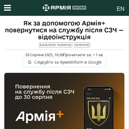
EN
Як за допомогою Армія+
повернутися на службу після СЗЧ —
відеоінструкція
ВАЖЛИВІ НОВИНИ
НОВИНИ
26 Серпня 2025, 16:38
Прочитаєте за:
< 1
хв.
Слідкуйте за АрміяInform в Google