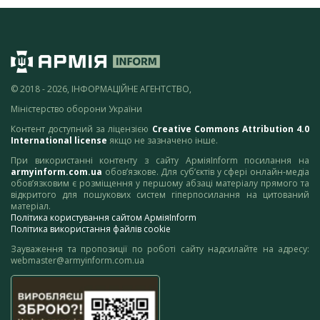
© 2018 - 2026, ІНФОРМАЦІЙНЕ АГЕНТСТВО,
Міністерство оборони України
Контент доступний за ліцензією
Creative Commons Attribution 4.0
International license
якщо не зазначено інше.
При використанні контенту з сайту АрміяInform посилання на
armyinform.com.ua
обов’язкове. Для суб’єктів у сфері онлайн-медіа
обов’язковим є розміщення у першому абзаці матеріалу прямого та
відкритого для пошукових систем гіперпосилання на цитований
матеріал.
Політика користування сайтом АрміяInform
Політика використання файлів cookie
Зауваження та пропозиції по роботі сайту надсилайте на адресу:
webmaster@armyinform.com.ua