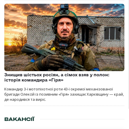
Знищив шістьох росіян, а сімох взяв у полон:
історія командира «Гіря»
Командир 3-ї мотопіхотної роти 43-ї окремої механізованої
бригади Олексій із позивним «Гіря» захищає Харківщину — край,
де народився та виріс.
ВАКАНСІЇ