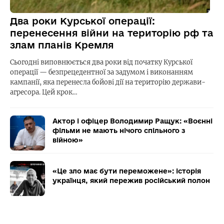
Два роки Курської операції:
перенесення війни на територію рф та
злам планів Кремля
Сьогодні виповнюється два роки від початку Курської
операції — безпрецедентної за задумом і виконанням
кампанії, яка перенесла бойові дії на територію держави-
агресора. Цей крок…
Актор і офіцер Володимир Ращук: «Воєнні
фільми не мають нічого спільного з
війною»
«Це зло має бути переможене»: історія
українця, який пережив російський полон