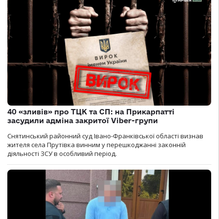
40 «зливів» про ТЦК та СП: на Прикарпатті
засудили адміна закритої Viber-групи
Снятинський районний суд Івано-Франківської області визнав
жителя села Прутівка винним у перешкоджанні законній
діяльності ЗСУ в особливий період.