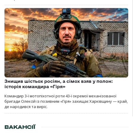
Знищив шістьох росіян, а сімох взяв у полон:
історія командира «Гіря»
Командир 3-ї мотопіхотної роти 43-ї окремої механізованої
бригади Олексій із позивним «Гіря» захищає Харківщину — край,
де народився та виріс.
ВАКАНСІЇ