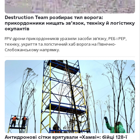
Destruction Team розбирає тил ворога:
прикордонники нищать зв’язок, техніку й логістику
окупантів
FPV-дрони прикордонників уразили засоби зв’язку, РЕБ і РЕР,
техніку, укриття та логістичний хаб ворога на Північно-
Слобожанському напрямку.
Антидронові сітки врятували «Хамві»: бійці 128-ї