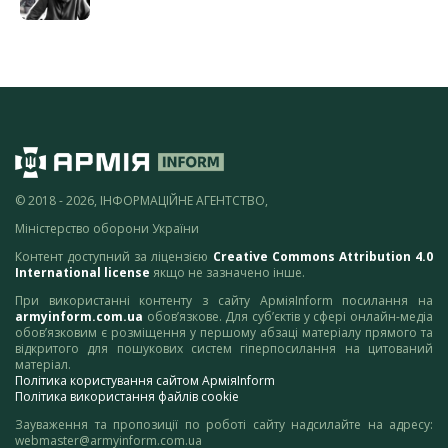
© 2018 - 2026, ІНФОРМАЦІЙНЕ АГЕНТСТВО,
Міністерство оборони України
Контент доступний за ліцензією
Creative Commons Attribution 4.0
International license
якщо не зазначено інше.
При використанні контенту з сайту АрміяInform посилання на
armyinform.com.ua
обов’язкове. Для суб’єктів у сфері онлайн-медіа
обов’язковим є розміщення у першому абзаці матеріалу прямого та
відкритого для пошукових систем гіперпосилання на цитований
матеріал.
Політика користування сайтом АрміяInform
Політика використання файлів cookie
Зауваження та пропозиції по роботі сайту надсилайте на адресу:
webmaster@armyinform.com.ua