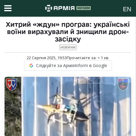
EN
Хитрий «ждун» програв: українські
воїни вирахували й знищили дрон-
засідку
НОВИНИ
22 Серпня 2025, 19:53
Прочитаєте за:
< 1
хв.
Слідкуйте за АрміяInform в Google