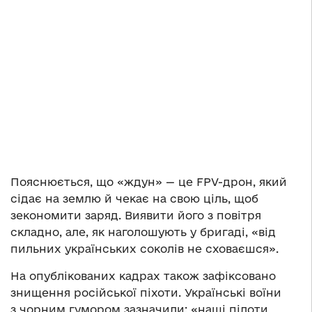
Пояснюється, що «ждун» — це FPV-дрон, який
сідає на землю й чекає на свою ціль, щоб
зекономити заряд. Виявити його з повітря
складно, але, як наголошують у бригаді, «від
пильних українських соколів не сховаєшся».
На опублікованих кадрах також зафіксовано
знищення російської піхоти. Українські воїни
з чорним гумором зазначили: «наші пілоти