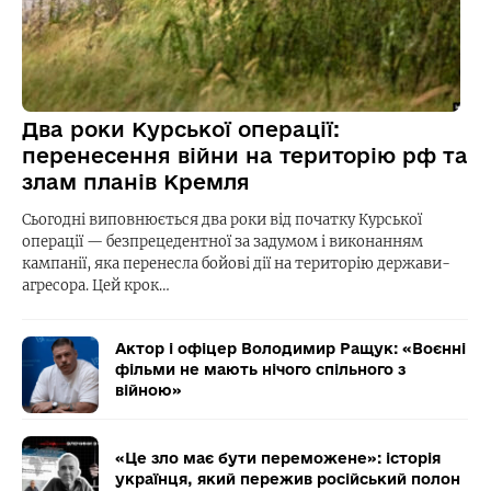
Два роки Курської операції:
перенесення війни на територію рф та
злам планів Кремля
Сьогодні виповнюється два роки від початку Курської
операції — безпрецедентної за задумом і виконанням
кампанії, яка перенесла бойові дії на територію держави-
агресора. Цей крок…
Актор і офіцер Володимир Ращук: «Воєнні
фільми не мають нічого спільного з
війною»
«Це зло має бути переможене»: історія
українця, який пережив російський полон