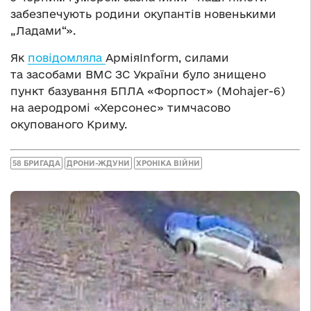
забезпечують родини окупантів новенькими
„Ладами“».
Як
повідомляла
АрміяInform, силами
та засобами ВМС ЗС України було знищено
пункт базування БПЛА «Форпост» (Mohajer-6)
на аеродромі «Херсонес» тимчасово
окупованого Криму.
58 БРИГАДА
ДРОНИ-ЖДУНИ
ХРОНІКА ВІЙНИ