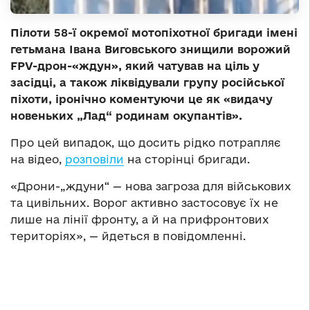
Пілоти 58-ї окремої мотопіхотної бригади імені
гетьмана Івана Виговського знищили ворожий
FPV-дрон-«ждун», який чатував на ціль у
засідці, а також ліквідували групу російської
піхоти, іронічно коментуючи це як «видачу
новеньких „Лад“ родинам окупантів».
Про цей випадок, що досить рідко потрапляє
на відео,
розповіли
на сторінці бригади.
«Дрони-„ждуни“ — нова загроза для військових
та цивільних. Ворог активно застосовує їх не
лише на лінії фронту, а й на прифронтових
територіях», — йдеться в повідомленні.