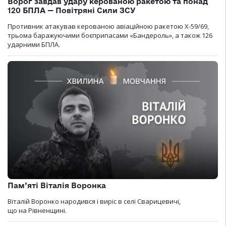
Ворог завдав удару керованою ракетою та понад
120 БПЛА — Повітряні Сили ЗСУ
Противник атакував керованою авіаційною ракетою Х-59/69,
трьома баражуючими боєприпасами «Бандероль», а також 126
ударними БПЛА.
Пам’яті Віталія Воронка
Віталій Воронко народився і виріс в селі Сварицевичі,
що на Рівненщині.