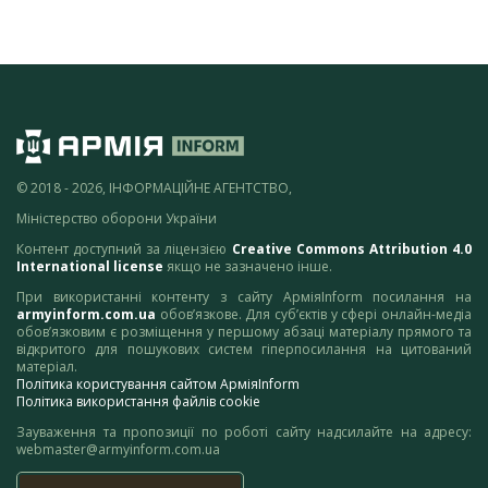
© 2018 - 2026, ІНФОРМАЦІЙНЕ АГЕНТСТВО,
Міністерство оборони України
Контент доступний за ліцензією
Creative Commons Attribution 4.0
International license
якщо не зазначено інше.
При використанні контенту з сайту АрміяInform посилання на
armyinform.com.ua
обов’язкове. Для суб’єктів у сфері онлайн-медіа
обов’язковим є розміщення у першому абзаці матеріалу прямого та
відкритого для пошукових систем гіперпосилання на цитований
матеріал.
Політика користування сайтом АрміяInform
Політика використання файлів cookie
Зауваження та пропозиції по роботі сайту надсилайте на адресу:
webmaster@armyinform.com.ua