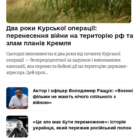
Два роки Курської операції:
перенесення війни на територію рф та
злам планів Кремля
Сьогодні виповнюється два роки від початку Курської
операції — безпрецедентної за задумом і виконанням
кампанії, яка перенесла бойові дії на територію держави-
агресора. Цей крок…
Актор і офіцер Володимир Ращук: «Воєнні
фільми не мають нічого спільного з
війною»
«Це зло має бути переможене»: історія
українця, який пережив російський полон