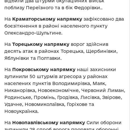
відбили два штурми окупаційних військ
поблизу Переїзного та в бік Федорівки..
На
Краматорському напрямку
зафіксовано два
боєзіткнення в районі населеного пункту
Олександро-Шультине.
На
Торецькому напрямку
ворог здійснив
десять атак в районах Торецька, Щербинівки,
Яблунівки та Полтавки.
На
Покровському напрямку
наші захисники
зупинили 50 штурмів агресора у районах
населених пунктів Володимирівка, Маяк,
Никанорівка, Новоекономічне, Червоний Лиман,
Родинське, Промінь, Гродівка, Лисівка, Звірове,
Удачне, Новомиколаївка, Горіхове та
Новоукраїнка.
На
Новопавлівському напрямку
Сили оборони
зупинили 28 спроб ворога прорвати оборонні