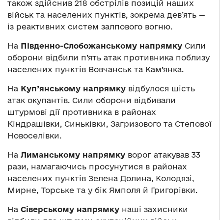
також здійснив 218 обстрілів позицій наших
військ та населених пунктів, зокрема дев’ять —
із реактивних систем залпового вогню.
На
Південно-Слобожанському напрямку
Сили
оборони відбили п’ять атак противника поблизу
населених пунктів Вовчанськ та Кам’янка.
На
Куп’янському напрямку
відбулося шість
атак окупантів. Сили оборони відбивали
штурмові дії противника в районах
Кіндрашівки, Синьківки, Загризового та Степової
Новоселівки.
На
Лиманському напрямку
ворог атакував 33
рази, намагаючись просунутися в районах
населених пунктів Зелена Долина, Колодязі,
Мирне, Торське та у бік Ямполя й Григорівки.
На
Сіверському напрямку
наші захисники