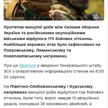
Протягом минулої доби між Силами оборони
України та російськими окупаційними
військами відбулося 175 бойових зіткнень.
Найбільше ворожих атак було зафіксовано на
Покровському, Лиманському та
Новопавлівському напрямках.
Про це
йдеться
у зведенні Генерального штабу
ЗСУ з оперативною інформацією станом на 8:00
20 серпня.
На
Північно-Слобожанському і Курському
напрямках
минулої доби відбулося сім бойових
зіткнень. Крім того, ворог завдав 12 авіаційних
ударів, скинувши 26 керованих авіабомб, а