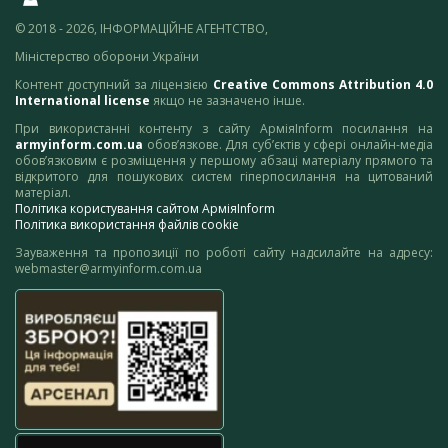
© 2018 - 2026, ІНФОРМАЦІЙНЕ АГЕНТСТВО,
Міністерство оборони України
Контент доступний за ліцензією
Creative Commons Attribution 4.0
International license
якщо не зазначено інше.
При використанні контенту з сайту АрміяInform посилання на
armyinform.com.ua
обов’язкове. Для суб’єктів у сфері онлайн-медіа
обов’язковим є розміщення у першому абзаці матеріалу прямого та
відкритого для пошукових систем гіперпосилання на цитований
матеріал.
Політика користування сайтом АрміяInform
Політика використання файлів cookie
Зауваження та пропозиції по роботі сайту надсилайте на адресу:
webmaster@armyinform.com.ua