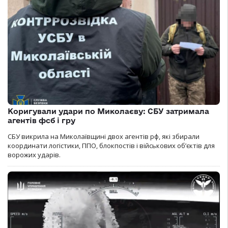
Коригували удари по Миколаєву: СБУ затримала
агентів фсб і гру
СБУ викрила на Миколаївщині двох агентів рф, які збирали
координати логістики, ППО, блокпостів і військових об’єктів для
ворожих ударів.