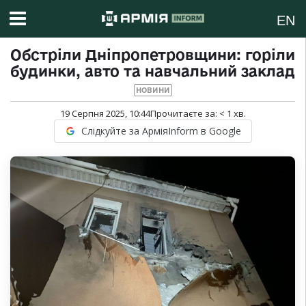
EN
Обстріли Дніпропетровщини: горіли
будинки, авто та навчальний заклад
НОВИНИ
19 Серпня 2025, 10:44
Прочитаєте за:
< 1
хв.
Слідкуйте за АрміяInform в Google