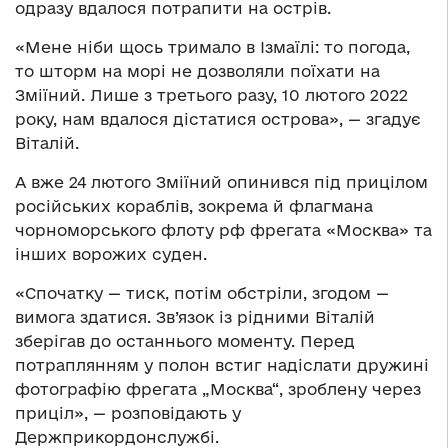
одразу вдалося потрапити на острів.
«Мене ніби щось тримало в Ізмаїлі: то погода,
то шторм на морі не дозволяли поїхати на
Зміїний. Лише з третього разу, 10 лютого 2022
року, нам вдалося дістатися острова», — згадує
Віталій.
А вже 24 лютого Зміїний опинився під прицілом
російських кораблів, зокрема й флагмана
чорноморського флоту рф фрегата «Москва» та
інших ворожих суден.
«Спочатку — тиск, потім обстріли, згодом —
вимога здатися. Зв’язок із рідними Віталій
зберігав до останнього моменту. Перед
потраплянням у полон встиг надіслати дружині
фотографію фрегата „Москва“, зроблену через
приціл», — розповідають у
Держприкордонслужбі.