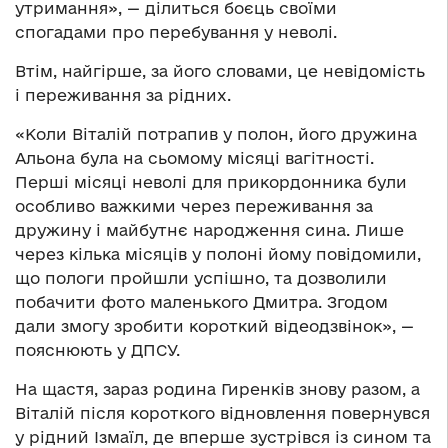
утримання», — ділиться боєць своїми
спогадами про перебування у неволі.
Втім, найгірше, за його словами, це невідомість
і переживання за рідних.
«Коли Віталій потрапив у полон, його дружина
Альона була на сьомому місяці вагітності.
Перші місяці неволі для прикордонника були
особливо важкими через переживання за
дружину і майбутнє народження сина. Лише
через кілька місяців у полоні йому повідомили,
що пологи пройшли успішно, та дозволили
побачити фото маленького Дмитра. Згодом
дали змогу зробити короткий відеодзвінок», —
пояснюють у ДПСУ.
На щастя, зараз родина Гиренків знову разом, а
Віталій після короткого відновлення повернувся
у рідний Ізмаїл, де вперше зустрівся із сином та