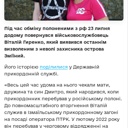
Під час обміну полоненими з рф 23 липня
додому повернувся військовослужбовець
Віталій Гиренко, який виявився останнім
визволеним з неволі захисника острова
Зміїний.
Його історією
поділилися
у Державній
прикордонній службі.
«Весь цей час удома на нього чекали мати,
дружина та син Дмитро, який народився, коли
прикордонник перебував у російському полоні.
До повномасштабного вторгнення Віталій
служив в Ізмаїльському прикордонному загоні
на посаді оператора ПТРК. У лютому 2022 року
він перебував у черговому відрядженні на