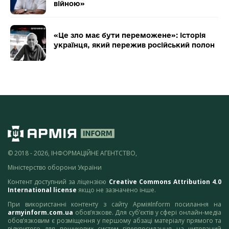
війною»
«Це зло має бути переможене»: історія
українця, який пережив російський полон
© 2018 - 2026, ІНФОРМАЦІЙНЕ АГЕНТСТВО,
Міністерство оборони України
Контент доступний за ліцензією
Creative Commons Attribution 4.0
International license
якщо не зазначено інше.
При використанні контенту з сайту АрміяInform посилання на
armyinform.com.ua
обов’язкове. Для суб’єктів у сфері онлайн-медіа
обов’язковим є розміщення у першому абзаці матеріалу прямого та
відкритого для пошукових систем гіперпосилання на цитований