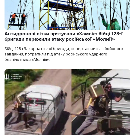
Антидронові сітки врятували «Хамві»: бійці 128-ї
бригади пережили атаку російської «Молнії»
Бійці 128-ї Закарпатської бригади, повертаючись із бойового
завдання, потрапили під атаку російського ударного
безпілотника «Молнія».