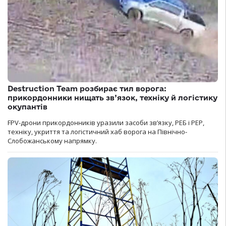
Destruction Team розбирає тил ворога:
прикордонники нищать зв’язок, техніку й логістику
окупантів
FPV-дрони прикордонників уразили засоби зв’язку, РЕБ і РЕР,
техніку, укриття та логістичний хаб ворога на Північно-
Слобожанському напрямку.