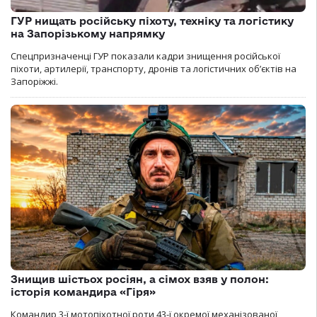
ГУР нищать російську піхоту, техніку та логістику
на Запорізькому напрямку
Спецпризначенці ГУР показали кадри знищення російської
піхоти, артилерії, транспорту, дронів та логістичних об’єктів на
Запоріжжі.
Знищив шістьох росіян, а сімох взяв у полон:
історія командира «Гіря»
Командир 3-ї мотопіхотної роти 43-ї окремої механізованої