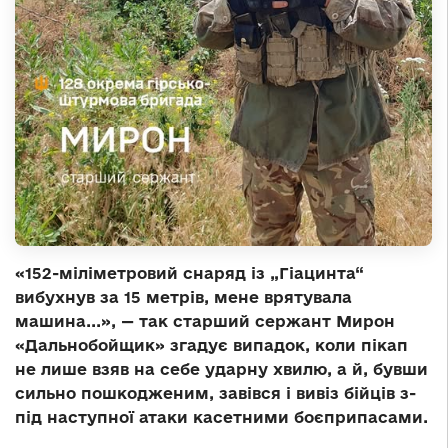
«152-міліметровий снаряд із „Гіацинта“
вибухнув за 15 метрів, мене врятувала
машина...», — так старший сержант Мирон
«Дальнобойщик» згадує випадок, коли пікап
не лише взяв на себе ударну хвилю, а й, бувши
сильно пошкодженим, завівся і вивіз бійців з-
під наступної атаки касетними боєприпасами.