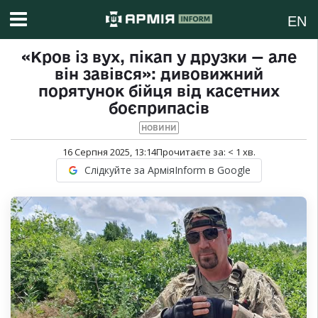
EN
«Кров із вух, пікап у друзки — але
він завівся»: дивовижний
порятунок бійця від касетних
боєприпасів
НОВИНИ
16 Серпня 2025, 13:14
Прочитаєте за:
< 1
хв.
Слідкуйте за АрміяInform в Google