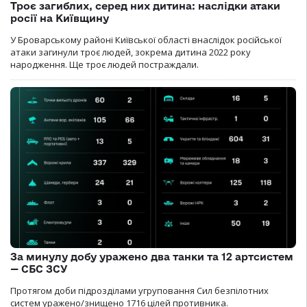
Троє загиблих, серед них дитина: наслідки атаки
росії на Київщину
У Броварському районі Київської області внаслідок російської
атаки загинули троє людей, зокрема дитина 2022 року
народження. Ще троє людей постраждали.
За минулу добу уражено два танки та 12 артсистем
— СБС ЗСУ
Протягом доби підрозділами угруповання Сил безпілотних
систем уражено/знищено 1716 цілей противника.