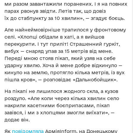
ми разом завантажили поранених. І я на повних
парах рвонув звідти. Летів так, що довіз
їх до стабпункту за 10 хвилин», — згадує боєць.
Але найнеймовірніше трапилося у фронтовому
селі. «Хлопці обідали в хаті, а я вийшов
перекурити. І тут приліт! Страшенний гуркіт,
вибух — снаряд упав за 15 метрів від мене.
Переді мною стояв пікап, який узяв на себе
ударну хвилю. Хоча й мене добре відкинуло —
кинуло на землю, протягло кілька метрів, із вух
пішла кров», — розповідає «Дальнобойщик».
На пікапі не лишилося жодного скла, а кузов
роздуло. «Але коли через кілька хвилин село
накрили касетними боєприпасами, пікап
завівся, і ми з хлопцями змогли виїхати», —
додає він.
Як
повідомляла
АрміяInform, на Донецькому