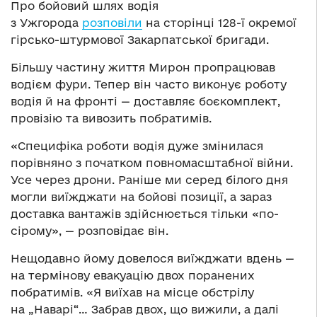
Про бойовий шлях водія
з Ужгорода
розповіли
на сторінці 128-ї окремої
гірсько-штурмової Закарпатської бригади.
Більшу частину життя Мирон пропрацював
водієм фури. Тепер він часто виконує роботу
водія й на фронті — доставляє боєкомплект,
провізію та вивозить побратимів.
«Специфіка роботи водія дуже змінилася
порівняно з початком повномасштабної війни.
Усе через дрони. Раніше ми серед білого дня
могли виїжджати на бойові позиції, а зараз
доставка вантажів здійснюється тільки «по-
сірому», — розповідає він.
Нещодавно йому довелося виїжджати вдень —
на термінову евакуацію двох поранених
побратимів. «Я виїхав на місце обстрілу
на „Наварі“… Забрав двох, що вижили, а далі