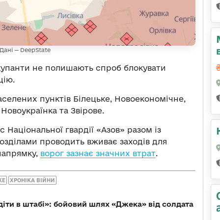
Дані — DeepState
купанти не полишають спроб блокувати
цію.
населених пунктів Білецьке, Новоекономічне,
Новоукраїнка та Звірове.
с Національної гвардії «Азов» разом із
зділами проводить вживає заходів для
 напрямку,
ворог зазнає значних втрат
.
КЕ
ХРОНІКА ВІЙНИ
діти в штабі»: бойовий шлях «Джека» від солдата