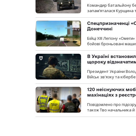
Командир батальйону без
запам’яталася Курщина та
Спецпризначенці «О
Донеччині
Бійці ХІІІ Легіону «Омег
бойові броньовані машин
В Україні встановил
щороку відзначатим
Президент України Воло
Військ зв'язку та кіберб
120 неіснуючих моб
махінаціях з реєст
Повідомлено про підозру
також Тво начальника й 