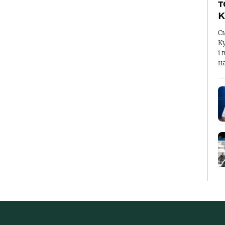
т
К
С
К
і 
н