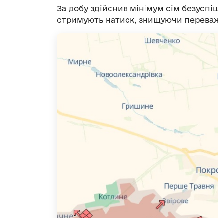
За добу здійснив мінімум сім безусп
стримують натиск, знищуючи переваж