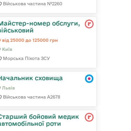
Військова частина №2260
Майстеp-номеp обслуги,
військовий
від 25000 до 125000 грн
Київ
Морська Піхота ЗСУ
Начальник сховища
Львів
Військова частина А2678
Старший бойовий медик
автомобільної роти