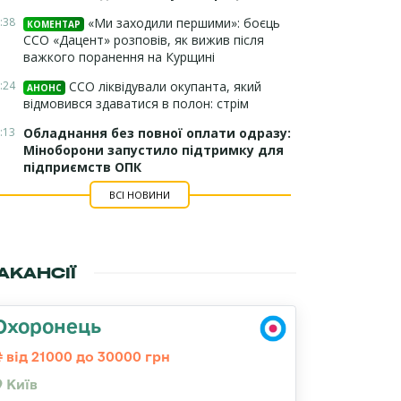
:38
«Ми заходили першими»: боєць
КОМЕНТАР
ССО «Дацент» розповів, як вижив після
важкого поранення на Курщині
:24
ССО ліквідували окупанта, який
АНОНС
відмовився здаватися в полон: стрім
:13
Обладнання без повної оплати одразу:
Міноборони запустило підтримку для
підприємств ОПК
ВСІ НОВИНИ
АКАНСІЇ
Охоронець
від 21000 до 30000 грн
Київ