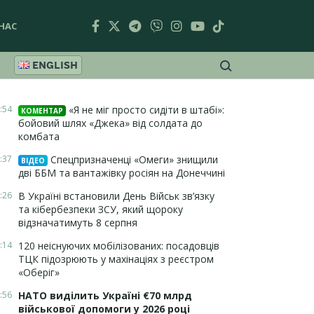
НАС
ENGLISH
:54
«Я не міг просто сидіти в штабі»:
КОМЕНТАР
бойовий шлях «Джека» від солдата до
комбата
:37
Спецпризначенці «Омеги» знищили
ВІДЕО
дві ББМ та вантажівку росіян на Донеччині
:26
В Україні встановили День Військ зв’язку
та кібербезпеки ЗСУ, який щороку
відзначатимуть 8 серпня
:14
120 неіснуючих мобілізованих: посадовців
ТЦК підозрюють у махінаціях з реєстром
«Оберіг»
:56
НАТО виділить Україні €70 млрд
військової допомоги у 2026 році