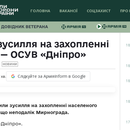
ГОЛОВНА
ВАКАНСІЇ
СОЦЗАХИСТ
ПРО 
ДОВІДНИК ВЕТЕРАНА
зусилля на захопленні
18
 — ОСУВ «Дніпро»
НОВИНИ
18
Слідкуйте за АрміяInform в Google
хв.
18
18
дили зусилля на захопленні населеного
, що неподалік Мирнограда.
17
Дніпро».