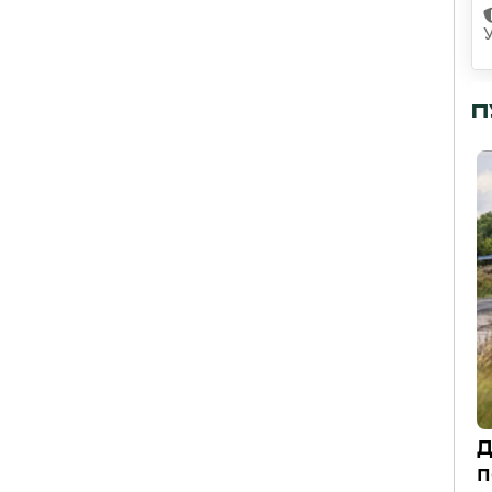
П
Д
п