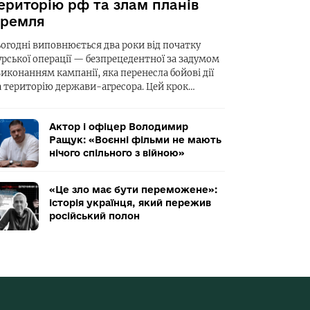
ериторію рф та злам планів
ремля
ьогодні виповнюється два роки від початку
урської операції — безпрецедентної за задумом
виконанням кампанії, яка перенесла бойові дії
а територію держави-агресора. Цей крок…
Актор і офіцер Володимир
Ращук: «Воєнні фільми не мають
нічого спільного з війною»
«Це зло має бути переможене»:
історія українця, який пережив
російський полон