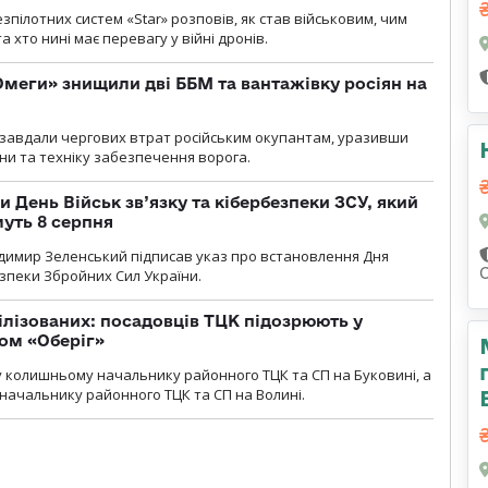
пілотних систем «Star» розповів, як став військовим, чим
 хто нині має перевагу у війні дронів.
меги» знищили дві ББМ та вантажівку росіян на
и» завдали чергових втрат російським окупантам, уразивши
и та техніку забезпечення ворога.
и День Військ зв’язку та кібербезпеки ЗСУ, який
уть 8 серпня
димир Зеленський підписав указ про встановлення Дня
езпеки Збройних Сил України.
ілізованих: посадовців ТЦК підозрюють у
ром «Оберіг»
 колишньому начальнику районного ТЦК та СП на Буковині, а
начальнику районного ТЦК та СП на Волині.