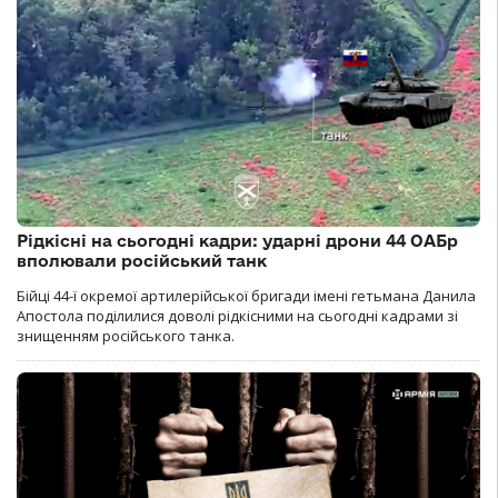
Рідкісні на сьогодні кадри: ударні дрони 44 ОАБр
вполювали російський танк
Бійці 44-ї окремої артилерійської бригади імені гетьмана Данила
Апостола поділилися доволі рідкісними на сьогодні кадрами зі
знищенням російського танка.