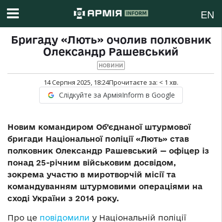
EN
Бригаду «Лють» очолив полковник
Олександр Рашевський
НОВИНИ
14 Серпня 2025, 18:24
Прочитаєте за:
< 1
хв.
Слідкуйте за АрміяInform в Google
Новим командиром Об’єднаної штурмової
бригади Національної поліції «Лють» став
полковник Олександр Рашевський — офіцер із
понад 25-річним військовим досвідом,
зокрема участю в миротворчій місії та
командуванням штурмовими операціями на
сході України з 2014 року.
Про це
повідомили
у Національній поліції