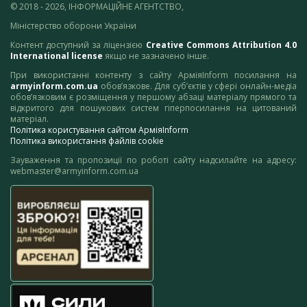
© 2018 - 2026, ІНФОРМАЦІЙНЕ АГЕНТСТВО,
Міністерство оборони України
Контент доступний за ліцензією
Creative Commons Attribution 4.0
International license
якщо не зазначено інше.
При використанні контенту з сайту АрміяInform посилання на
armyinform.com.ua
обов’язкове. Для суб’єктів у сфері онлайн-медіа
обов’язковим є розміщення у першому абзаці матеріалу прямого та
відкритого для пошукових систем гіперпосилання на цитований
матеріал.
Політика користування сайтом АрміяInform
Політика використання файлів cookie
Зауваження та пропозиції по роботі сайту надсилайте на адресу:
webmaster@armyinform.com.ua