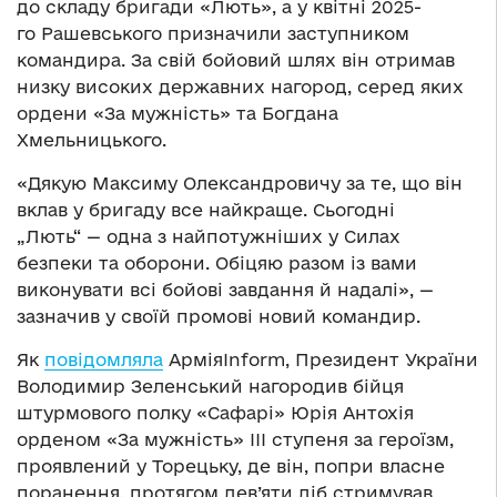
до складу бригади «Лють», а у квітні 2025-
го Рашевського призначили заступником
командира. За свій бойовий шлях він отримав
низку високих державних нагород, серед яких
ордени «За мужність» та Богдана
Хмельницького.
«Дякую Максиму Олександровичу за те, що він
вклав у бригаду все найкраще. Сьогодні
„Лють“ — одна з найпотужніших у Силах
безпеки та оборони. Обіцяю разом із вами
виконувати всі бойові завдання й надалі», —
зазначив у своїй промові новий командир.
Як
повідомляла
АрміяInform, Президент України
Володимир Зеленський нагородив бійця
штурмового полку «Сафарі» Юрія Антохія
орденом «За мужність» III ступеня за героїзм,
проявлений у Торецьку, де він, попри власне
поранення, протягом дев’яти діб стримував