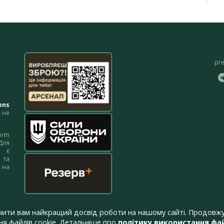
pr
ons
не
orm
Для
м є
 та
 на
 на
чити вам найкращий досвід роботи на нашому сайті. Продовжу
я файлів cookie. Детальніше про
політику використання фай