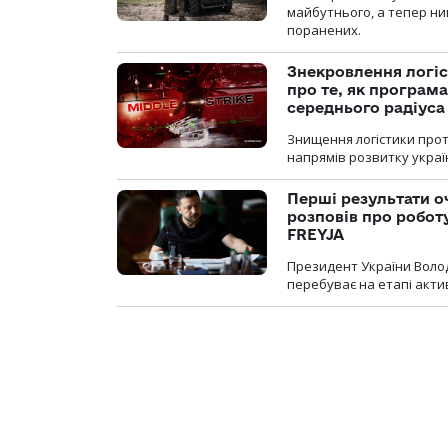
майбутнього, а тепер ни
поранених.
Знекровлення логіс
про те, як програм
середнього радіуса
Знищення логістики прот
напрямів розвитку украї
Перші результати о
розповів про робот
FREYJA
Президент України Воло
перебуває на етапі актив