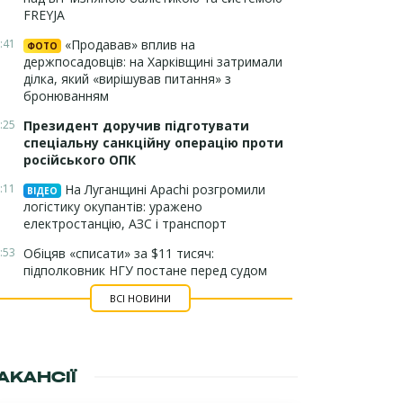
FREYJA
:41
«Продавав» вплив на
ФОТО
держпосадовців: на Харківщині затримали
ділка, який «вирішував питання» з
бронюванням
:25
Президент доручив підготувати
спеціальну санкційну операцію проти
російського ОПК
:11
На Луганщині Apachi розгромили
ВІДЕО
логістику окупантів: уражено
електростанцію, АЗС і транспорт
:53
Обіцяв «списати» за $11 тисяч:
підполковник НГУ постане перед судом
ВСІ НОВИНИ
АКАНСІЇ