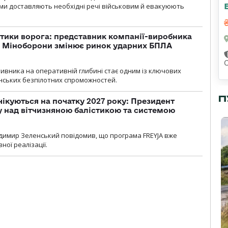
ми доставляють необхідні речі військовим й евакуюють
тики ворога: представник компанії-виробника
а Міноборони змінює ринок ударних БПЛА
ивника на оперативній глибині стає одним із ключових
нських безпілотних спроможностей.
П
чікуються на початку 2027 року: Президент
у над вітчизняною балістикою та системою
димир Зеленський повідомив, що програма FREYJA вже
ної реалізації.