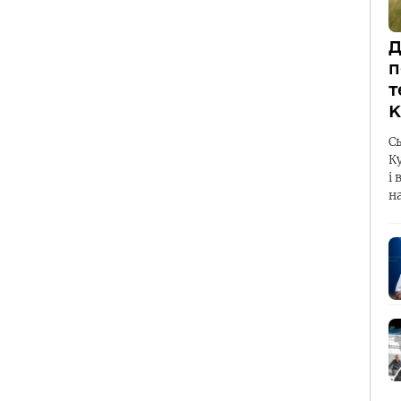
Д
п
т
К
С
К
і 
н