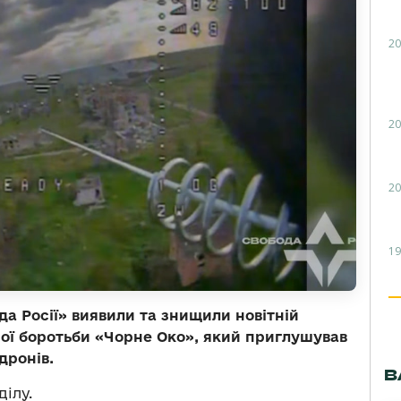
20
20
20
19
да Росії» виявили та знищили новітній
ої боротьби «Чорне Око», який приглушував
дронів.
В
ділу.