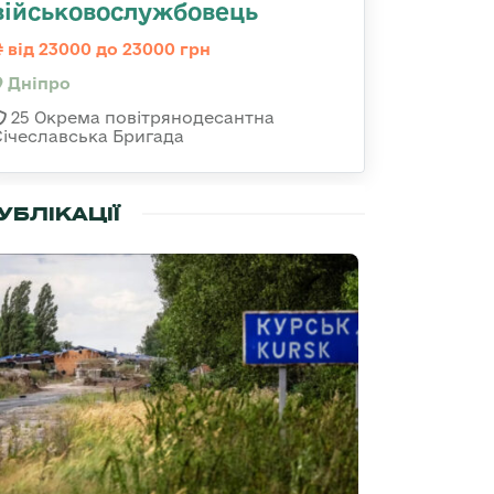
військовослужбовець
від 23000 до 23000 грн
Дніпро
25 Окрема повітрянодесантна
Січеславська Бригада
УБЛІКАЦІЇ