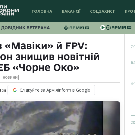
ГОЛОВНА
ВАКАНСІЇ
СОЦЗАХИСТ
ПРО 
ДОВІДНИК ВЕТЕРАНА
 «Мавіки» й FPV:
7:
он знищив новітній
6:
ЕБ «Чорне Око»
НОВИНИ
6:
Слідкуйте за АрміяInform в Google
1
хв.
20