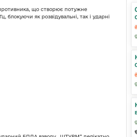
 противника, що створює потужне
Гц, блокуючи як розвідувальні, так і ударні
м ударний БПЛА взводу „ШТУРМ“ делікатно