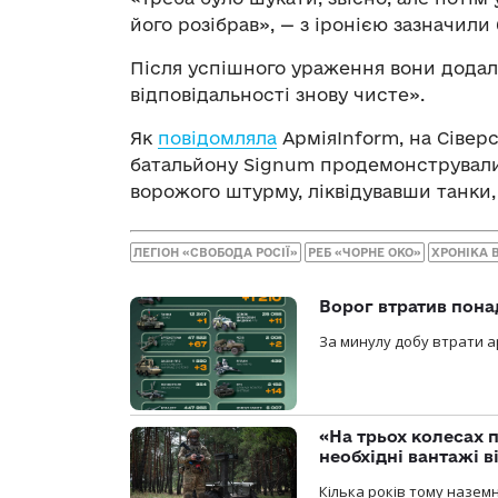
його розібрав», — з іронією зазначили 
Після успішного ураження вони додали
відповідальності знову чисте».
Як
повідомляла
АрміяInform, на Сівер
батальйону Signum продемонстрували 
ворожого штурму, ліквідувавши танки, 
ЛЕГІОН «СВОБОДА РОСІЇ»
РЕБ «ЧОРНЕ ОКО»
ХРОНІКА 
Ворог втратив пона
За минулу добу втрати ар
«На трьох колесах 
необхідні вантажі 
Кілька років тому назем