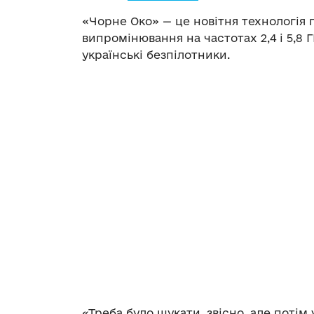
«Чорне Око» — це новітня технологія
випромінювання на частотах 2,4 і 5,8 Г
українські безпілотники.
«Треба було шукати, звісно, але поті