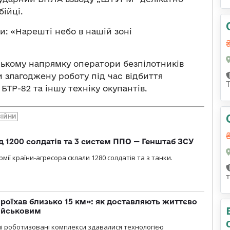
бійці.
: «Нарешті небо в нашій зоні
ському напрямку оператори безпілотників
злагоджену роботу під час відбиття
БТР-82 та іншу техніку окупантів.
ВІЙНИ
д 1200 солдатів та 3 систем ППО — Генштаб ЗСУ
мії країни-агресора склали 1280 солдатів та з танки.
проїхав близько 15 км»: як доставляють життєво
військовим
ні роботизовані комплекси здавалися технологією