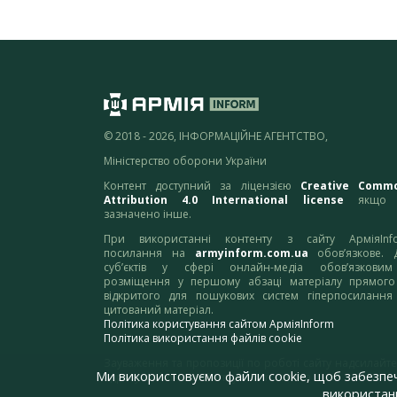
© 2018 - 2026, ІНФОРМАЦІЙНЕ АГЕНТСТВО,
Міністерство оборони України
Контент доступний за ліцензією
Creative Comm
Attribution 4.0 International license
якщо 
зазначено інше.
При використанні контенту з сайту АрміяInf
посилання на
armyinform.com.ua
обов’язкове. 
суб’єктів у сфері онлайн-медіа обов’язкови
розміщення у першому абзаці матеріалу прямого
відкритого для пошукових систем гіперпосилання
цитований матеріал.
Політика користування сайтом АрміяInform
Політика використання файлів cookie
Зауваження та пропозиції по роботі сайту надсилайте
Ми використовуємо файли cookie, щоб забезпе
адресу:
webmaster@armyinform.com.ua
використанн