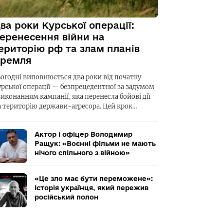
ва роки Курської операції:
еренесення війни на
ериторію рф та злам планів
ремля
ьогодні виповнюється два роки від початку
урської операції — безпрецедентної за задумом
виконанням кампанії, яка перенесла бойові дії
а територію держави-агресора. Цей крок…
Актор і офіцер Володимир
Ращук: «Воєнні фільми не мають
нічого спільного з війною»
«Це зло має бути переможене»:
історія українця, який пережив
російський полон