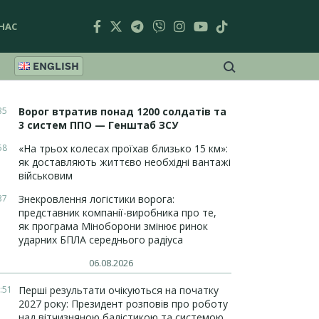
НАС
ENGLISH
35
Ворог втратив понад 1200 солдатів та
3 систем ППО — Генштаб ЗСУ
58
«На трьох колесах проїхав близько 15 км»:
як доставляють життєво необхідні вантажі
військовим
37
Знекровлення логістики ворога:
представник компанії-виробника про те,
як програма Міноборони змінює ринок
ударних БПЛА середнього радіуса
06.08.2026
:51
Перші результати очікуються на початку
2027 року: Президент розповів про роботу
над вітчизняною балістикою та системою