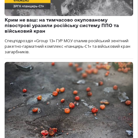
Крим не ваш: на тимчасово окупованому
півострові уразили російську систему ППО та
військовий кран
Спецпідрозділ «Group 13» ГУР МОУ спалив російський зенітний
ракетно-гарматний комплекс «панцирь-С1» та військовий кран
загарбників.