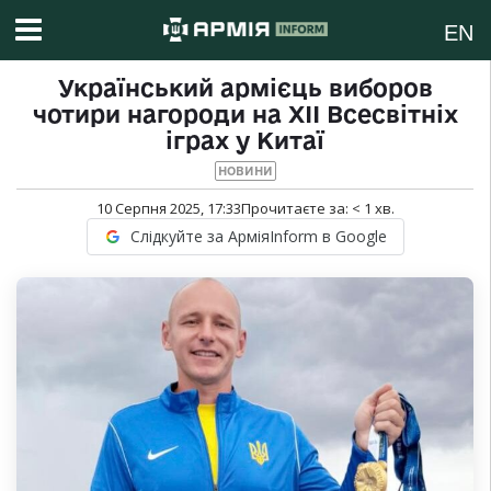
EN
Український армієць виборов
чотири нагороди на ХІІ Всесвітніх
іграх у Китаї
НОВИНИ
10 Серпня 2025, 17:33
Прочитаєте за:
< 1
хв.
Слідкуйте за АрміяInform в Google