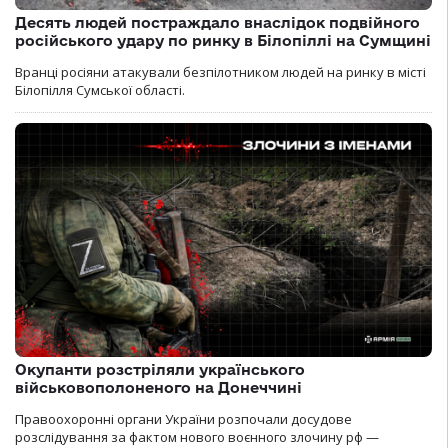
Десять людей постраждало внаслідок подвійного
російського удару по ринку в Білопіллі на Сумщині
Вранці росіяни атакували безпілотником людей на ринку в місті
Білопілля Сумської області.
Окупанти розстріляли українського
військовополоненого на Донеччині
Правоохоронні органи України розпочали досудове
розслідування за фактом нового воєнного злочину рф —