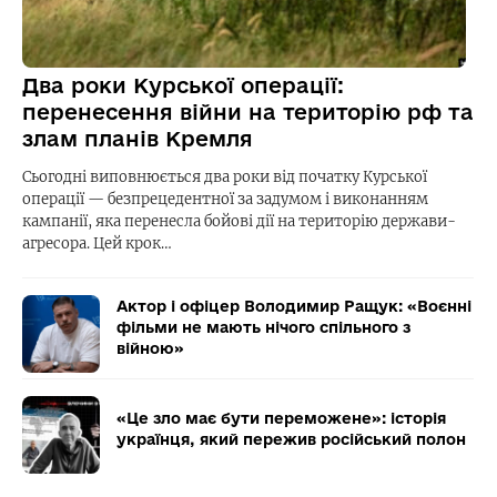
Два роки Курської операції:
перенесення війни на територію рф та
злам планів Кремля
Сьогодні виповнюється два роки від початку Курської
операції — безпрецедентної за задумом і виконанням
кампанії, яка перенесла бойові дії на територію держави-
агресора. Цей крок…
Актор і офіцер Володимир Ращук: «Воєнні
фільми не мають нічого спільного з
війною»
«Це зло має бути переможене»: історія
українця, який пережив російський полон