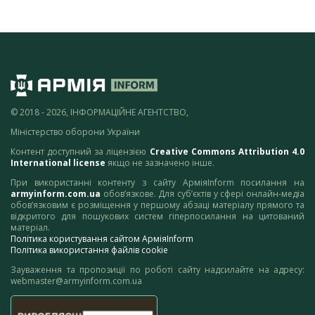
© 2018 - 2026, ІНФОРМАЦІЙНЕ АГЕНТСТВО,
Міністерство оборони України
Контент доступний за ліцензією
Creative Commons Attribution 4.0
International license
якщо не зазначено інше.
При використанні контенту з сайту АрміяInform посилання на
armyinform.com.ua
обов’язкове. Для суб’єктів у сфері онлайн-медіа
обов’язковим є розміщення у першому абзаці матеріалу прямого та
відкритого для пошукових систем гіперпосилання на цитований
матеріал.
Політика користування сайтом АрміяInform
Політика використання файлів cookie
Зауваження та пропозиції по роботі сайту надсилайте на адресу:
webmaster@armyinform.com.ua