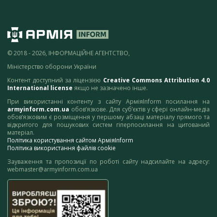
© 2018 - 2026, ІНФОРМАЦІЙНЕ АГЕНТСТВО,
Міністерство оборони України
Контент доступний за ліцензією
Creative Commons Attribution 4.0
International license
якщо не зазначено інше.
При використанні контенту з сайту АрміяInform посилання на
armyinform.com.ua
обов’язкове. Для суб’єктів у сфері онлайн-медіа
обов’язковим є розміщення у першому абзаці матеріалу прямого та
відкритого для пошукових систем гіперпосилання на цитований
матеріал.
Політика користування сайтом АрміяInform
Політика використання файлів cookie
Зауваження та пропозиції по роботі сайту надсилайте на адресу:
webmaster@armyinform.com.ua