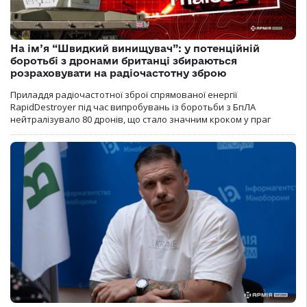
На ім’я “Швидкий винищувач”: у потенційній
боротьбі з дронами британці збираються
розраховувати на радіочастотну зброю
Приладдя радіочастотної зброї спрямованої енергії
RapidDestroyer під час випробувань із боротьби з БпЛА
нейтралізувало 80 дронів, що стало значним кроком у праг