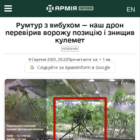
EN
Румтур з вибухом — наш дрон
перевірив ворожу позицію і знищив
кулемет
НОВИНИ
9 Серпня 2025, 20:22
Прочитаєте за:
< 1
хв.
Слідкуйте за АрміяInform в Google