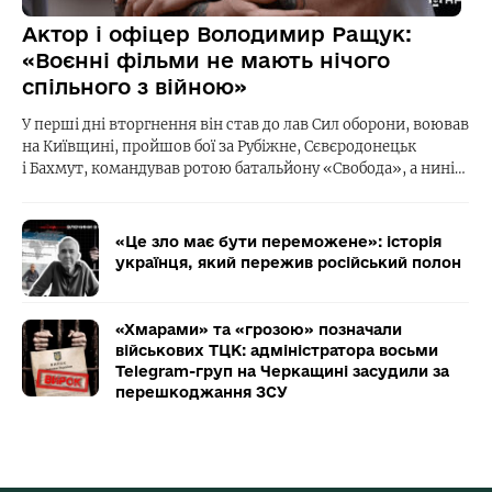
Актор і офіцер Володимир Ращук:
«Воєнні фільми не мають нічого
спільного з війною»
У перші дні вторгнення він став до лав Сил оборони, воював
на Київщині, пройшов бої за Рубіжне, Сєвєродонецьк
і Бахмут, командував ротою батальйону «Свобода», а нині…
«Це зло має бути переможене»: історія
українця, який пережив російський полон
«Хмарами» та «грозою» позначали
військових ТЦК: адміністратора восьми
Telegram-груп на Черкащині засудили за
перешкоджання ЗСУ