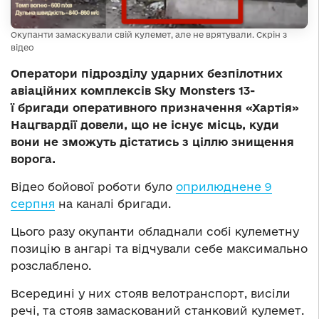
Окупанти замаскували свій кулемет, але не врятували. Скрін з
відео
Оператори підрозділу ударних безпілотних
авіаційних комплексів Sky Monsters 13-
ї бригади оперативного призначення «Хартія»
Нацгвардії довели, що не існує місць, куди
вони не зможуть дістатись з ціллю знищення
ворога.
Відео бойової роботи було
оприлюднене 9
серпня
на каналі бригади.
Цього разу окупанти обладнали собі кулеметну
позицію в ангарі та відчували себе максимально
розслаблено.
Всередині у них стояв велотранспорт, висіли
речі, та стояв замаскований станковий кулемет.