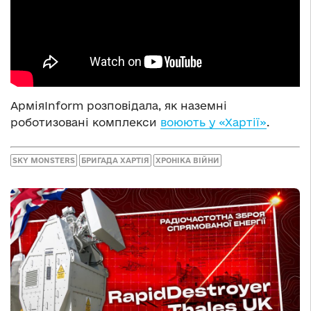
АрміяInform розповідала, як наземні
роботизовані комплекси
воюють у «Хартії»
.
SKY MONSTERS
БРИГАДА ХАРТІЯ
ХРОНІКА ВІЙНИ