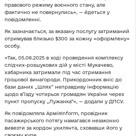
правового режиму воєнного стану, але
фактично не повернулись», — йдеться у
повідомленні.
Як зазначається, за вказану послугу затриманий
отримував близько $300 за кожну «оформлену»
особу.
«Так, 05.08.2025 в ході проведення комплексу
слідчих-розшукових дій у місті Мукачево,
хабарника затримали під час отримання
грошової винагороди. Прикордонник вніс до
бази даних „Шлях“ неправдиву інформацію
щодо в’їзду чотирьох громадян України через
пункт пропуску „Лужанка“», — додали у ДПСУ.
Як повідомляла АрміяInform, провідник
пасажирського потягу намагався незаконно
вивезти за кордон ухилянта, сховавши його у
своєму купе.