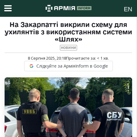
EN
На Закарпатті викрили схему для
ухилянтів з використанням системи
«Шлях»
НОВИНИ
8 Серпня 2025, 20:18
Прочитаєте за:
< 1
хв.
Слідкуйте за АрміяInform в Google