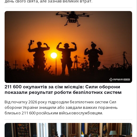
день свого свята, але зазнав великих втрат.
211 600 окупантів за сім місяців: Сили оборони
показали результат роботи безпілотних систем
Від початку 2026 року підрозділи безпілотних систем Сил
оборони України знищили або завдали важких поранень
близько 211 600 російським військовослужбовцям.