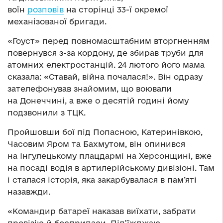
воїн
розповів
на сторінці 33-ї окремої
механізованої бригади.
«Гоуст» перед повномасштабним вторгненням
повернувся з-за кордону, де збирав труби для
атомних електростанцій. 24 лютого його мама
сказала: «Ставай, війна почалася!». Він одразу
зателефонував знайомим, що воювали
на Донеччині, а вже о десятій годині йому
подзвонили з ТЦК.
Пройшовши бої під Попасною, Катеринівкою,
Часовим Яром та Бахмутом, він опинився
на Інгулецькому плацдармі на Херсонщині, вже
на посаді водія в артилерійському дивізіоні. Там
і сталася історія, яка закарбувалася в пам’яті
назавжди.
«Командир батареї наказав виїхати, забрати
провізію й боєприпаси. Під’їжджаю