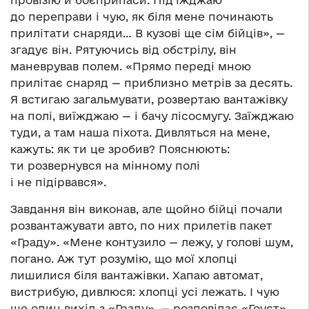
до переправи і чую, як біля мене починають
прилітати снаряди… В кузові ще сім бійців», —
згадує він. Рятуючись від обстрілу, він
маневрував полем. «Прямо переді мною
прилітає снаряд — приблизно метрів за десять.
Я встигаю загальмувати, розвертаю вантажівку
на полі, виїжджаю — і бачу лісосмугу. Заїжджаю
туди, а там наша піхота. Дивляться на мене,
кажуть: як ти це зробив? Пояснюють:
ти розвернувся на мінному полі
і не підірвався».
Завдання він виконав, але щойно бійці почали
розвантажувати авто, по них прилетів пакет
«Граду». «Мене контузило — лежу, у голові шум,
погано. Аж тут розумію, що мої хлопці
лишилися біля вантажівки. Хапаю автомат,
вистрибую, дивлюся: хлопці усі лежать. І чую
ще один вихід з «Граду», — розповідає «Гоуст».