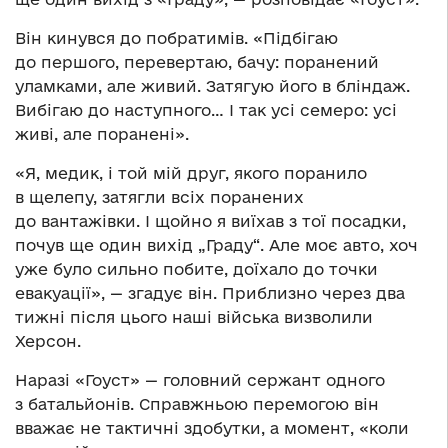
Він кинувся до побратимів. «Підбігаю
до першого, перевертаю, бачу: поранений
уламками, але живий. Затягую його в бліндаж.
Вибігаю до наступного… І так усі семеро: усі
живі, але поранені».
«Я, медик, і той мій друг, якого поранило
в щелепу, затягли всіх поранених
до вантажівки. І щойно я виїхав з тої посадки,
почув ще один вихід „Граду“. Але моє авто, хоч
уже було сильно побите, доїхало до точки
евакуації», — згадує він. Приблизно через два
тижні після цього наші війська визволили
Херсон.
Наразі «Гоуст» — головний сержант одного
з батальйонів. Справжньою перемогою він
вважає не тактичні здобутки, а момент, «коли