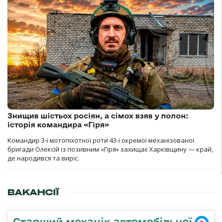
Знищив шістьох росіян, а сімох взяв у полон:
історія командира «Гіря»
Командир 3-ї мотопіхотної роти 43-ї окремої механізованої
бригади Олексій із позивним «Гіря» захищає Харківщину — край,
де народився та виріс.
ВАКАНСІЇ
Старший механік автомобільної