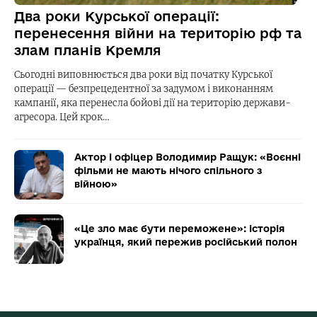
Два роки Курської операції:
перенесення війни на територію рф та
злам планів Кремля
Сьогодні виповнюється два роки від початку Курської
операції — безпрецедентної за задумом і виконанням
кампанії, яка перенесла бойові дії на територію держави-
агресора. Цей крок…
Актор і офіцер Володимир Ращук: «Воєнні
фільми не мають нічого спільного з
війною»
«Це зло має бути переможене»: історія
українця, який пережив російський полон