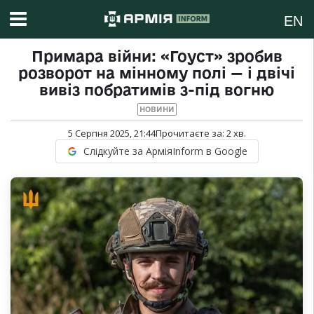
EN
Примара війни: «Гоуст» зробив
розворот на мінному полі — і двічі
вивіз побратимів з-під вогню
НОВИНИ
5 Серпня 2025, 21:44
Прочитаєте за:
2
хв.
Слідкуйте за АрміяInform в Google