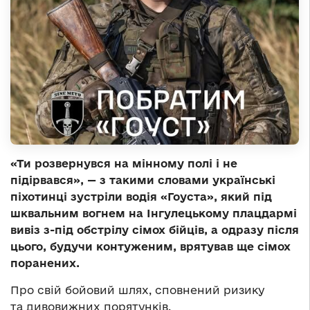
«Ти розвернувся на мінному полі і не
підірвався», — з такими словами українські
піхотинці зустріли водія «Гоуста», який під
шквальним вогнем на Інгулецькому плацдармі
вивіз з-під обстрілу сімох бійців, а одразу після
цього, будучи контуженим, врятував ще сімох
поранених.
Про свій бойовий шлях, сповнений ризику
та дивовижних порятунків,