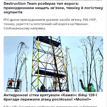
Destruction Team розбирає тил ворога:
прикордонники нищать зв’язок, техніку й логістику
окупантів
FPV-дрони прикордонників уразили засоби зв’язку, РЕБ і РЕР,
техніку, укриття та логістичний хаб ворога на Північно-
Слобожанському напрямку.
Антидронові сітки врятували «Хамві»: бійці 128-ї
бригади пережили атаку російської «Молнії»
Бійці 128-ї Закарпатської бригади, повертаючись із бойового