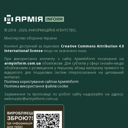
© 2018 - 2026, ІНФОРМАЦІЙНЕ АГЕНТСТВО,
Міністерство оборони України
Контент доступний за ліцензією
Creative Commons Attribution 4.0
International license
якщо не зазначено інше.
При використанні контенту з сайту АрміяInform посилання на
armyinform.com.ua
обов’язкове. Для суб’єктів у сфері онлайн-медіа
обов’язковим є розміщення у першому абзаці матеріалу прямого та
відкритого для пошукових систем гіперпосилання на цитований
матеріал.
Політика користування сайтом АрміяInform
Політика використання файлів cookie
Зауваження та пропозиції по роботі сайту надсилайте на адресу:
webmaster@armyinform.com.ua