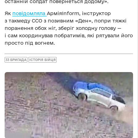
останній солдат повернеться додому».
Як
повідомляла
АрміяInform, інструктор
з такмеду ССО з позивним «Ден», попри тяжкі
поранення обох ніг, зберіг холодну голову —
і сам координував побратимів, які рятували його
просто під вогнем.
33 БРИГАДА
ІСТОРІЯ БІЙЦЯ