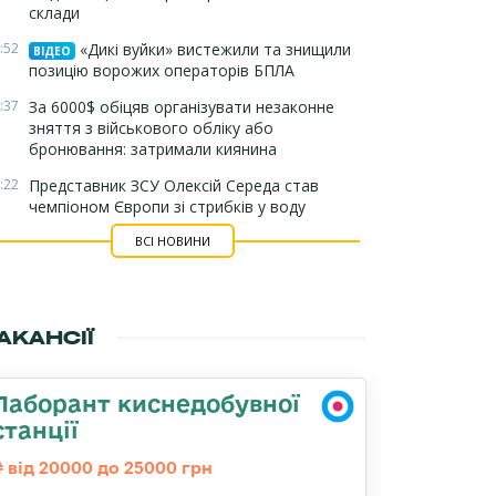
склади
:52
«Дикі вуйки» вистежили та знищили
ВІДЕО
позицію ворожих операторів БПЛА
:37
За 6000$ обіцяв організувати незаконне
зняття з військового обліку або
бронювання: затримали киянина
:22
Представник ЗСУ Олексій Середа став
чемпіоном Європи зі стрибків у воду
ВСІ НОВИНИ
АКАНСІЇ
Лаборант киснедобувної
станції
від 20000 до 25000 грн