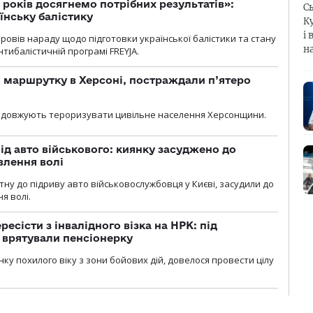
 років досягнемо потрібних результатів»:
С
їнську балістику
К
і 
овів нараду щодо підготовки української балістики та стану
н
тибалістичній програмі FREYJA.
 маршрутку в Херсоні, постраждали п’ятеро
родовжують тероризувати цивільне населення Херсонщини.
ід авто військового: киянку засуджено до
влення волі
тну до підриву авто військовослужбовця у Києві, засудили до
я волі.
есісти з інвалідного візка на НРК: під
 врятували пенсіонерку
нку похилого віку з зони бойових дій, довелося провести цілу