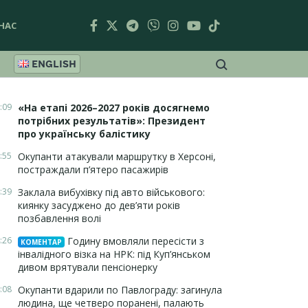
НАС
ENGLISH
:09
«На етапі 2026–2027 років досягнемо
потрібних результатів»: Президент
про українську балістику
:55
Окупанти атакували маршрутку в Херсоні,
постраждали п’ятеро пасажирів
:39
Заклала вибухівку під авто військового:
киянку засуджено до дев’яти років
позбавлення волі
:26
Годину вмовляли пересісти з
КОМЕНТАР
інвалідного візка на НРК: під Куп’янськом
дивом врятували пенсіонерку
:08
Окупанти вдарили по Павлограду: загинула
людина, ще четверо поранені, палають