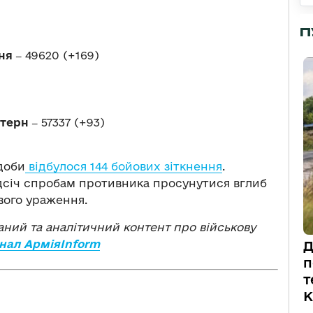
П
ня ‒
49620 (+169)
стерн ‒
57337 (+93)
доби
відбулося 144 бойових зіткнення
.
ідсіч спробам противника просунутися вглиб
вого ураження.
ваний та аналітичний контент про військову
нал АрміяInform
Д
п
т
К