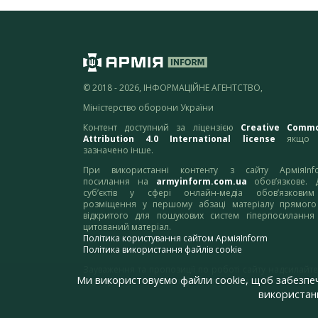
© 2018 - 2026, ІНФОРМАЦІЙНЕ АГЕНТСТВО,
Міністерство оборони України
Контент доступний за ліцензією
Creative Comm
Attribution 4.0 International license
якщо 
зазначено інше.
При використанні контенту з сайту АрміяInf
посилання на
armyinform.com.ua
обов’язкове. 
суб’єктів у сфері онлайн-медіа обов’язкови
розміщення у першому абзаці матеріалу прямого
відкритого для пошукових систем гіперпосилання
цитований матеріал.
Політика користування сайтом АрміяInform
Політика використання файлів cookie
Зауваження та пропозиції по роботі сайту надсилайте
Ми використовуємо файли cookie, щоб забезпе
адресу:
webmaster@armyinform.com.ua
використанн