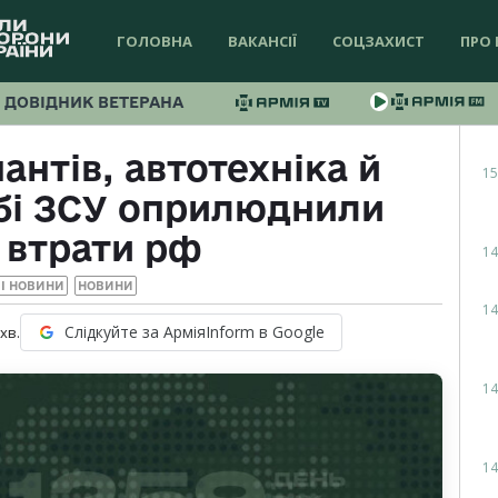
ГОЛОВНА
ВАКАНСІЇ
СОЦЗАХИСТ
ПРО 
ДОВІДНИК ВЕТЕРАНА
антів, автотехніка й
15
абі ЗСУ оприлюднили
 втрати рф
14
І НОВИНИ
НОВИНИ
14
Слідкуйте за АрміяInform в Google
хв.
14
14