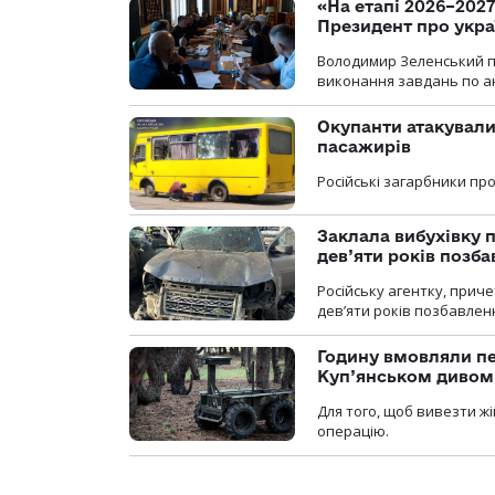
«На етапі 2026–2027
Президент про укра
Володимир Зеленський пр
виконання завдань по ан
Окупанти атакували
пасажирів
Російські загарбники п
Заклала вибухівку п
дев’яти років позба
Російську агентку, приче
дев’яти років позбавленн
Годину вмовляли пер
Куп’янськом дивом
Для того, щоб вивезти жі
операцію.