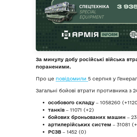
За минулу добу російські війська втр
пораненими.
Про це
повідомили
5 серпня у Генера
Загальні бойові втрати противника з 24
особового складу ‒
1058260 (+1120
танків ‒
11071 (+2)
бойових броньованих машин ‒
23
артилерійських систем ‒
31081 (
РСЗВ ‒
1452 (0)