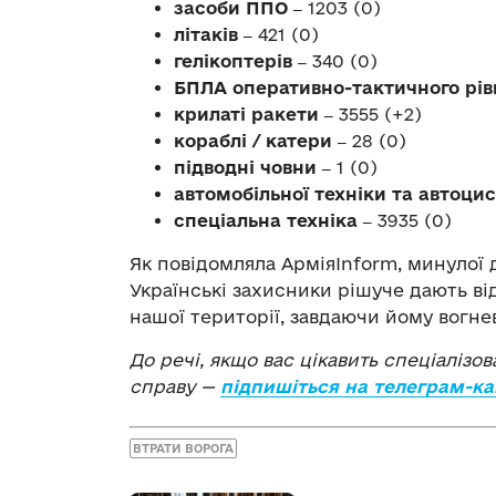
засоби ППО ‒
1203 (0)
літаків ‒
421 (0)
гелікоптерів ‒
340 (0)
БПЛА оперативно-тактичного рів
крилаті ракети ‒
3555 (+2)
кораблі / катери ‒
28 (0)
підводні човни ‒
1 (0)
автомобільної техніки та автоци
спеціальна техніка ‒
3935 (0)
Як повідомляла АрміяInform, минулої 
Українські захисники рішуче дають в
нашої території, завдаючи йому вогне
До речі, якщо вас цікавить спеціалізо
справу —
підпишіться на телеграм-ка
ВТРАТИ ВОРОГА