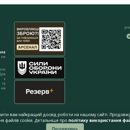
pr
ons
не
orm
Для
м є
 та
 на
 на
чити вам найкращий досвід роботи на нашому сайті. Продовжу
я файлів cookie. Детальніше про
політику використання фай
Погоджуюсь